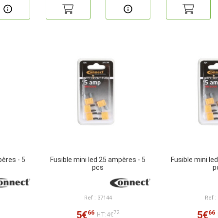
pères - 5
Fusible mini led 25 ampères - 5
Fusible mini le
pcs
p
Ref : 37144
Ref :
66
66
5€
5€
72
HT:4€