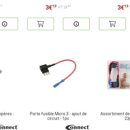
13
13
3€
3€
77
61
HT:2€
mpères -
Porte fusible Micro 3 - ajout de
Assortiment de 
circuit - 1pc
23