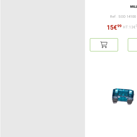
Ref : SOD 14100
99
15€
HT:13€