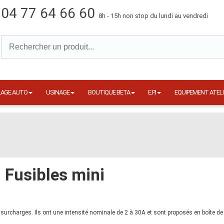
04 77 64 66 60
8h - 15h non stop du lundi au vendredi
LAGE AUTO
USINAGE
BOUTIQUE BETA
E.P.I
EQUIPEMENT ATELI
Fusibles mini
 surcharges. Ils ont une intensité nominale de 2 à 30A et sont proposés en boîte de