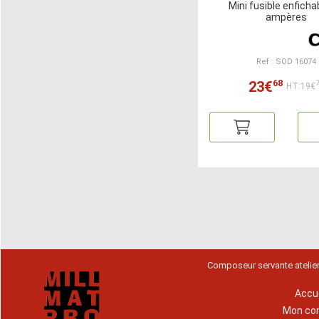
Mini fusible enficha
ampères
Ref : SOD 16074
68
23€
HT:19€
Composeur servante atelie
Accue
Mon co