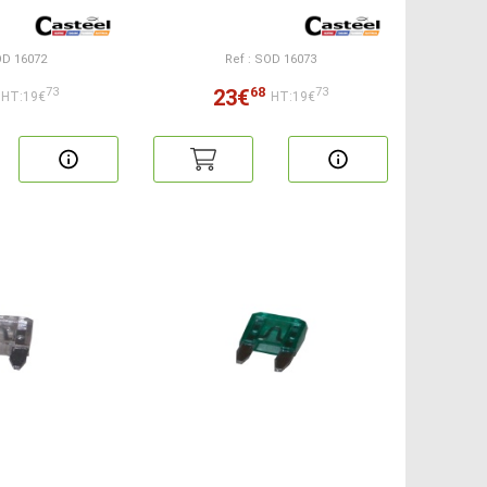
OD 16072
Ref : SOD 16073
68
23€
73
73
HT:19€
HT:19€