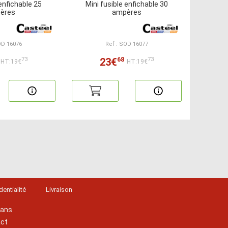
 enfichable 25
Mini fusible enfichable 30
ères
ampères
OD 16076
Ref : SOD 16077
68
23€
73
73
HT:19€
HT:19€
dentialité
Livraison
lans
act