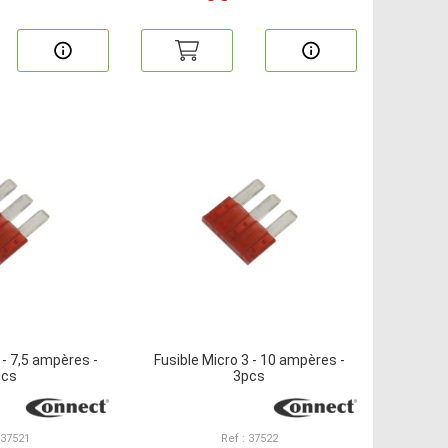
 - 7,5 ampères -
Fusible Micro 3 - 10 ampères -
pcs
3pcs
 37521
Ref : 37522