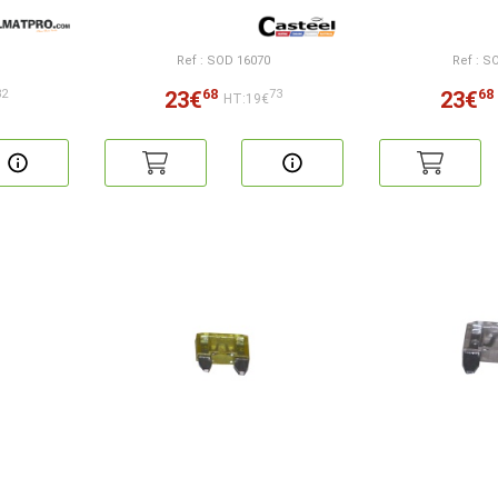
Ref : SOD 16070
Ref : S
68
68
23€
23€
32
73
HT:19€