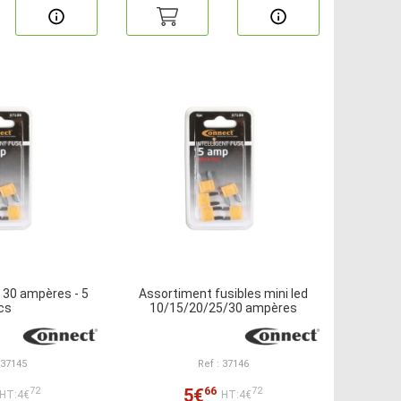
d 30 ampères - 5
Assortiment fusibles mini led
cs
10/15/20/25/30 ampères
 37145
Ref : 37146
66
5€
72
72
HT:4€
HT:4€