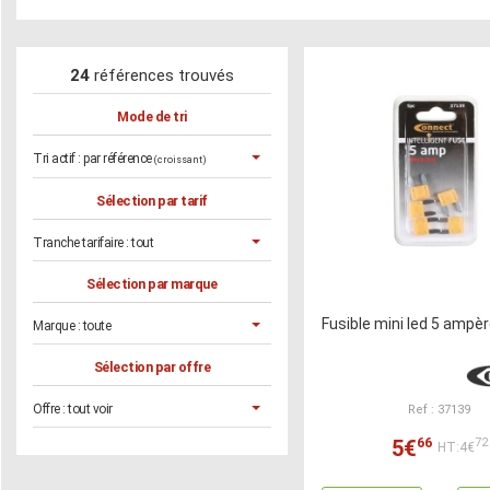
24
références trouvés
Mode de tri
Tri actif :
par référence
(croissant)
Sélection par tarif
Tranche tarifaire :
tout
Sélection par marque
Fusible mini led 5 ampèr
Marque :
toute
Sélection par offre
Offre :
tout voir
Ref : 37139
66
5€
72
HT:4€