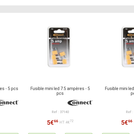
es - 5 pcs
Fusible mini led 7.5 ampères - 5
Fusible mini le
pcs
p
Ref : 37140
Ref :
66
66
5€
5€
72
HT:4€