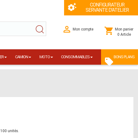
CONFIGURATEUR
SERVANTE D'ATELIER
Mon compte
Mon panier
0 Article
ER
CAMION
MOTO
CONSOMMABLES
BONS PLANS
 100 unités.