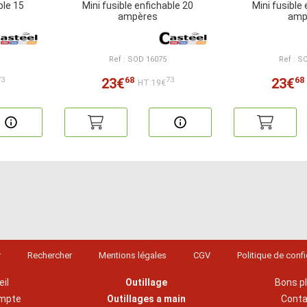
ble 15
Mini fusible enfichable 20
Mini fusible
ampères
amp
Ref : SOD 16075
Ref : S
68
68
23€
23€
73
73
HT:19€
r
Rechercher
Mentions légales
CGV
Politique de confi
il
Outillage
Bons p
mpte
Outillages a main
Cont