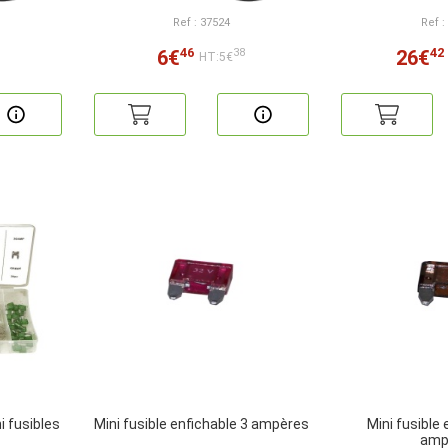
Ref : 37524
Ref :
46
42
6€
26€
38
HT:5€
i fusibles
Mini fusible enfichable 3 ampères
Mini fusible 
amp