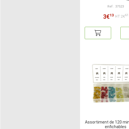
Ref : 37523
13
3€
61
HT:2€
Assortiment de 120 min
enfichables