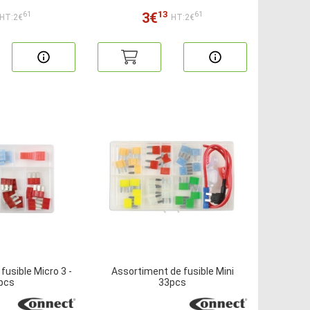
13
3€
61
61
HT:2€
HT:2€
fusible Micro 3 -
Assortiment de fusible Mini
pcs
33pcs