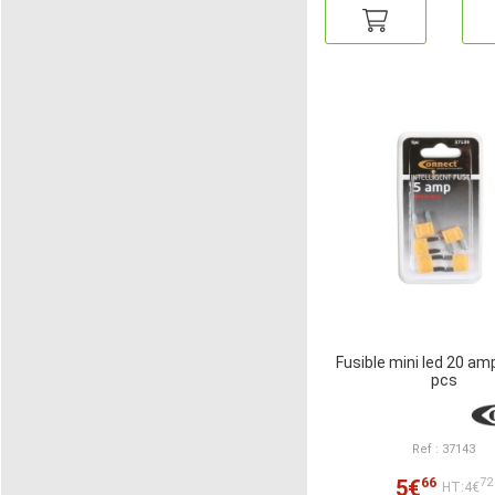
Fusible mini led 20 am
pcs
Ref : 37143
66
5€
72
HT:4€