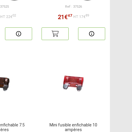
 37525
Ref : 37526
47
21€
02
89
HT:22€
HT:17€
enfichable 7.5
Mini fusible enfichable 10
ères
ampères