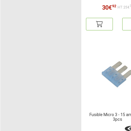
92
30€
HT:25€
Fusible Micro 3 - 15 a
3pcs