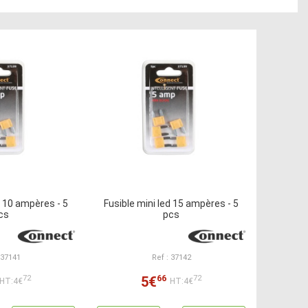
d 10 ampères - 5
Fusible mini led 15 ampères - 5
cs
pcs
 37141
Ref : 37142
66
5€
72
72
HT:4€
HT:4€