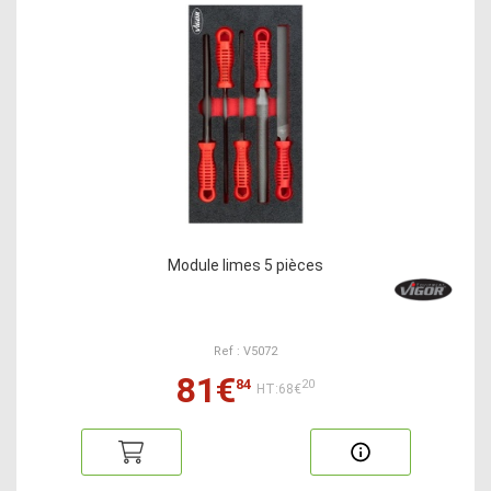
Module limes 5 pièces
Ref : V5072
81€
84
20
HT:68€