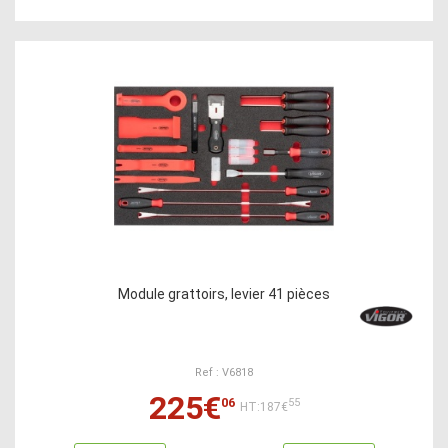
Module grattoirs, levier 41 pièces
Ref : V6818
225€
06
55
HT:187€