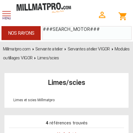
###SEARCH_MOTOR###
NOS RAYONS
Millmatpro.com
Servante atelier
Servantes atelier VIGOR
Modules
outillages VIGOR
Limes/scies
Limes/scies
Limes et scies Millmatpro
4
références trouvés