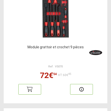
Module grattoir et crochet 9 pièces
Ref : V5070
72€
54
45
HT:60€