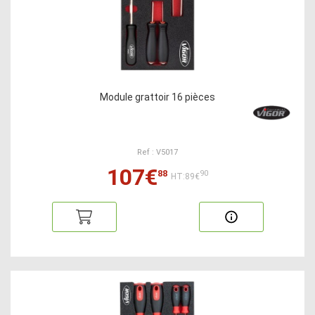
Module grattoir 16 pièces
Ref : V5017
107€
88
90
HT:89€