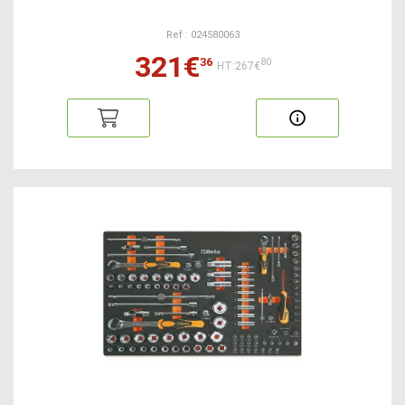
Ref : 024580063
321€
36
80
HT:267€