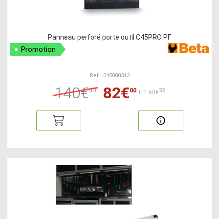
Panneau perforé porte outil C45PRO PF
Promotion
Ref : 045000313
140€
82€
40
00
33
HT:68€