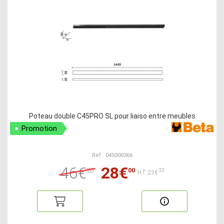
Poteau double C45PRO SL pour liaiso entre meubles
Promotion
Ref : 045000366
46€
28€
20
00
33
HT:23€