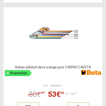
Ruban adhésif deco orange pour C45PRO C45STR
Promotion
Ref : 045000911
80€
53€
40
00
17
HT:44€