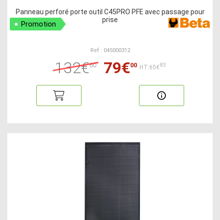
Panneau perforé porte outil C45PRO PFE avec passage pour
prise
Promotion
Ref : 045000312
132€
79€
60
00
83
HT:65€