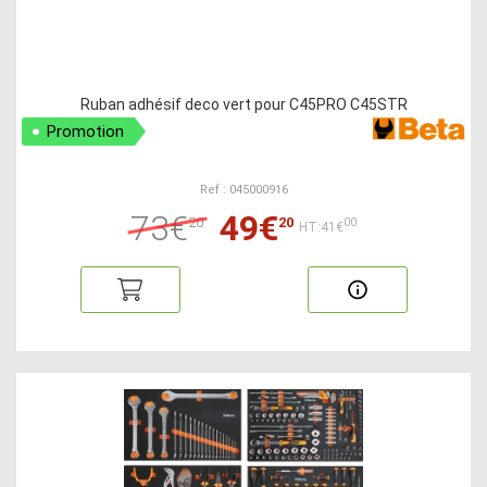
Ruban adhésif deco vert pour C45PRO C45STR
Promotion
Ref : 045000916
73€
49€
20
20
00
HT:41€