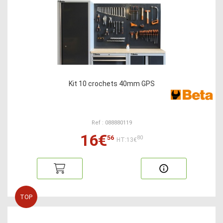
Kit 10 crochets 40mm GPS
Ref : 088880119
16€
56
80
HT:13€
TOP