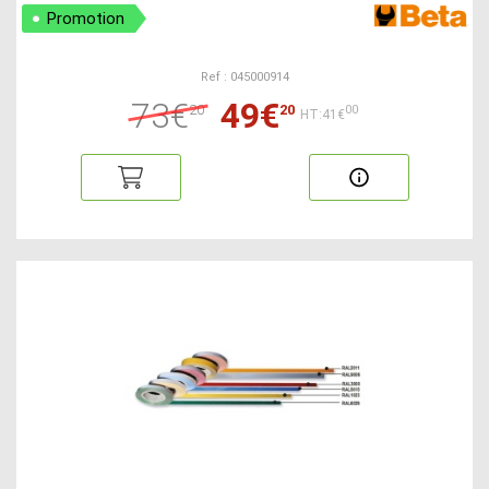
Promotion
Ref : 045000914
73€
49€
20
20
00
HT:41€