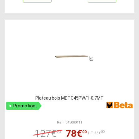
Plateau bois MDF C45PW/1-0,7MT
Promotion
Ref : 045000111
127€
78€
20
00
00
HT:65€