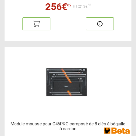
256€
62
85
HT:213€
Module mousse pour C45PRO composé de 8 clés à béquille
à cardan