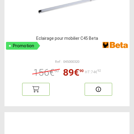
Eclairage pour mobilier C45 Beta
Promotion
Ref : 045000320
156€
89€
60
90
92
HT:74€