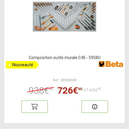
Composition outils murale C45 - 5958U
Nouveauté
Ref : 059580028
938€
726€
40
60
50
HT:605€