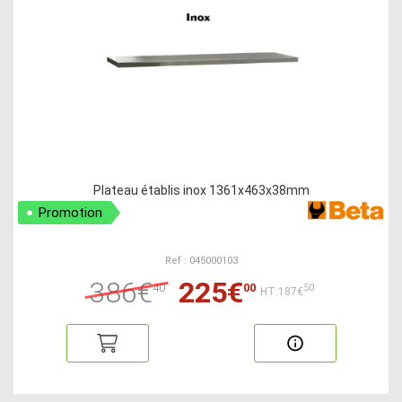
Plateau établis inox 1361x463x38mm
Promotion
Ref : 045000103
386€
225€
40
00
50
HT:187€