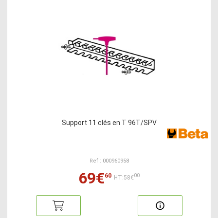
Support 11 clés en T 96T/SPV
Ref : 000960958
69€
60
00
HT:58€