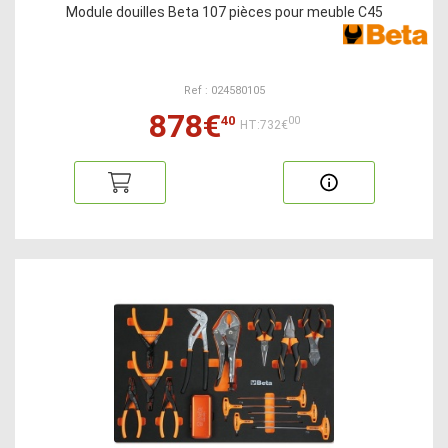
Module douilles Beta 107 pièces pour meuble C45
Ref : 024580105
878€
40
00
HT:732€