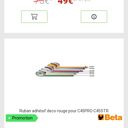
73€
49€
HT:41€
Ruban adhésif deco rouge pour C45PRO C45STR
Promotion