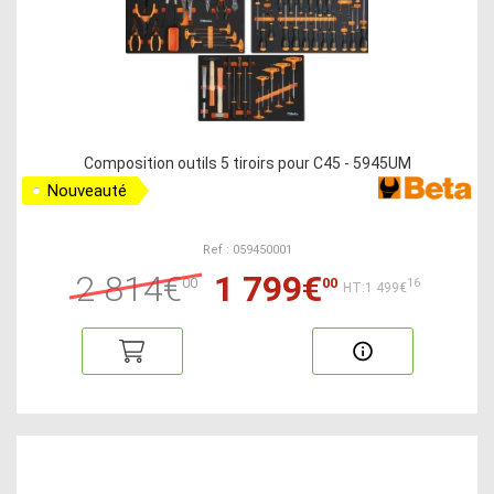
Composition outils 5 tiroirs pour C45 - 5945UM
Nouveauté
Ref : 059450001
2 814€
1 799€
00
00
16
HT:1 499€