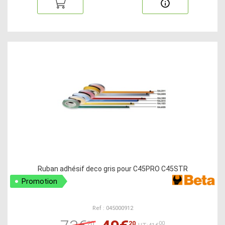
Ruban adhésif deco gris pour C45PRO C45STR
Promotion
Ref : 045000912
20
20
00