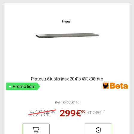
Plateau établis inox 2041x463x38mm
Promotion
Ref : 045000110
523€
299€
20
00
17
HT:249€