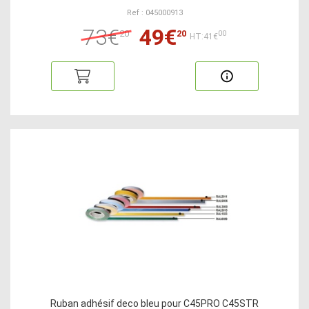
Ref : 045000913
73€
49€
20
20
00
HT:41€
Ruban adhésif deco bleu pour C45PRO C45STR