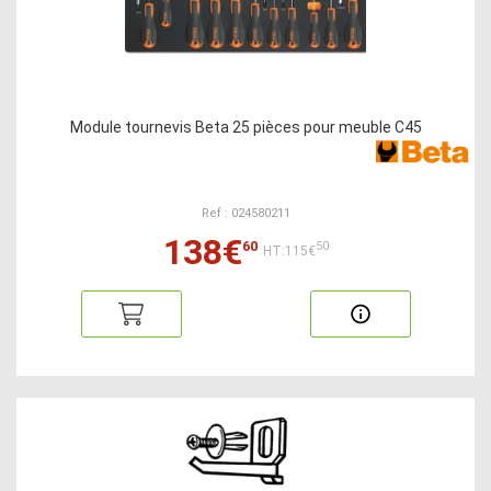
Module tournevis Beta 25 pièces pour meuble C45
Ref : 024580211
138€
60
50
HT:115€