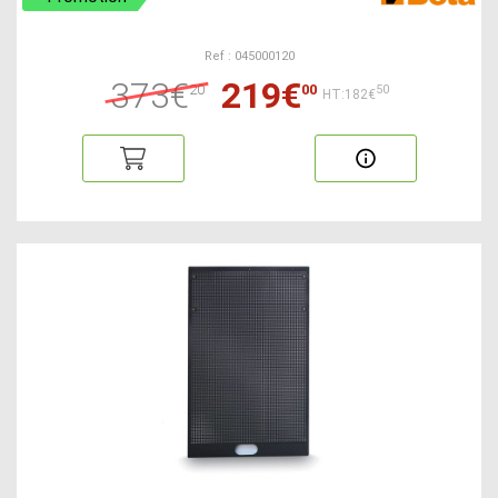
Ref : 045000120
373€
219€
20
00
50
HT:182€