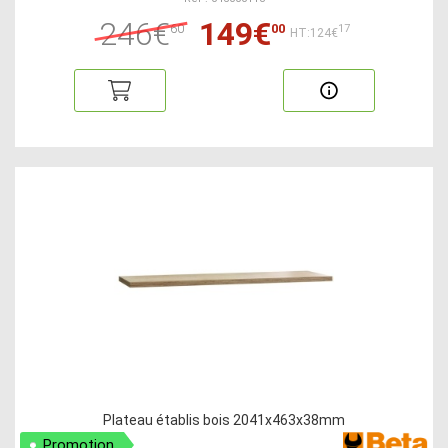
246€
149€
60
00
17
HT:124€
Plateau établis bois 2041x463x38mm
Promotion