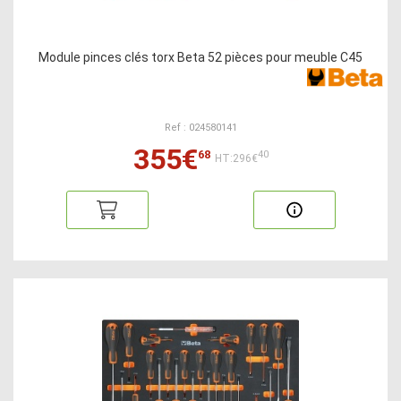
Module pinces clés torx Beta 52 pièces pour meuble C45
Ref : 024580141
355€
68
40
HT:296€