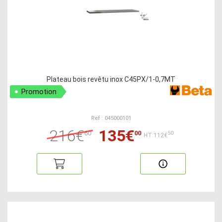
Plateau bois revêtu inox C45PX/1-0,7MT
Promotion
Ref : 045000101
216€
135€
60
00
50
HT:112€