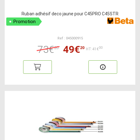
Ruban adhésif deco jaune pour C45PRO C45STR
Promotion
Ref : 045000915
73€
49€
20
20
00
HT:41€