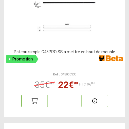
Poteau simple C45PRO SS a mettre en bout de meuble
Promotion
Ref : 045000333
35€
22€
40
80
00
HT:19€