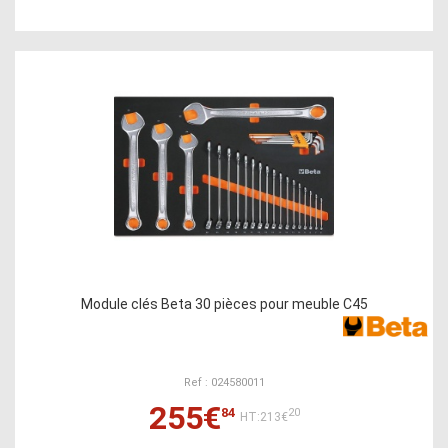
Module clés Beta 30 pièces pour meuble C45
Ref : 024580011
255€
84
20
HT:213€