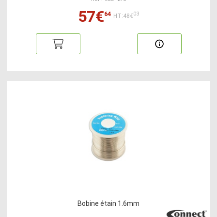
57€
64
03
HT:48€
Bobine étain 1.6mm