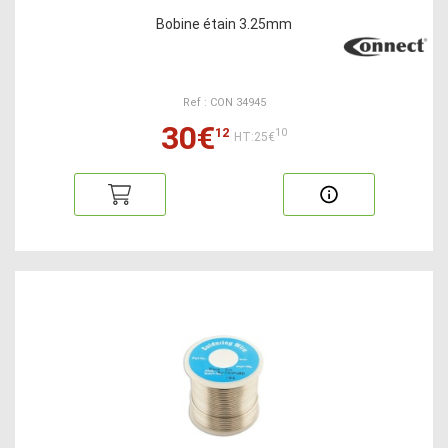
Bobine étain 3.25mm
Ref : CON 34945
30€
12
10
HT:25€