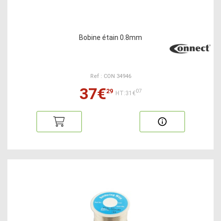
Bobine étain 0.8mm
Ref : CON 34946
37€
29
07
HT:31€