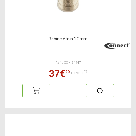
Bobine étain 1.2mm
Ref : CON 34947
37€
29
07
HT:31€