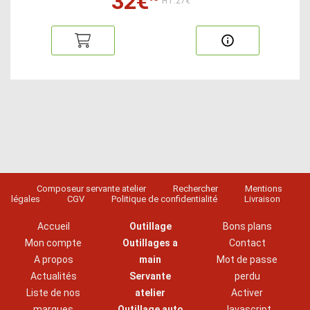
32€
HT:27€
Composeur servante atelier
Rechercher
Mentions
légales
CGV
Politique de confidentialité
Livraison
Accueil
Outillage
Bons plans
Mon compte
Outillages a
Contact
A propos
main
Mot de passe
Actualités
Servante
perdu
Liste de nos
atelier
Activer
marques
Outillage auto
Javascript