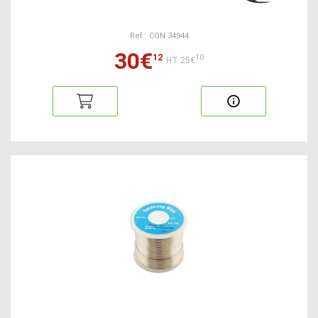
Ref : CON 34944
30€
12
10
HT:25€