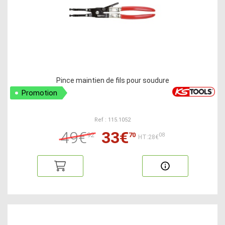
Pince maintien de fils pour soudure
Promotion
Ref : 115.1052
49€
33€
92
70
08
HT:28€