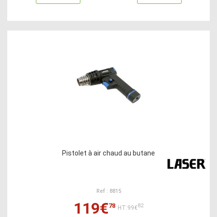
Pistolet à air chaud au butane
Ref : 8815
119€
78
82
HT:99€