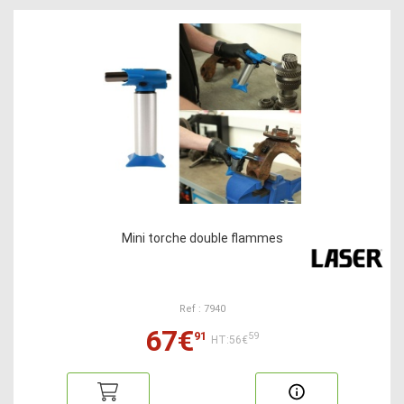
Mini torche double flammes
Ref : 7940
67€
91
59
HT:56€