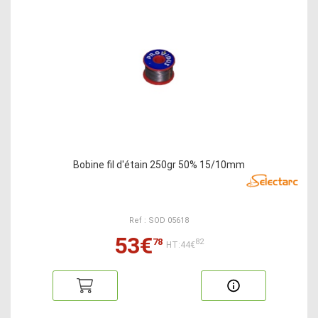
Bobine fil d'étain 250gr 50% 15/10mm
Ref : SOD 05618
53€
78
82
HT:44€