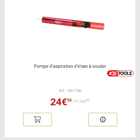
Pompe d'aspiration d'étain à souder
Ref : 500.7780
24€
55
46
HT:20€