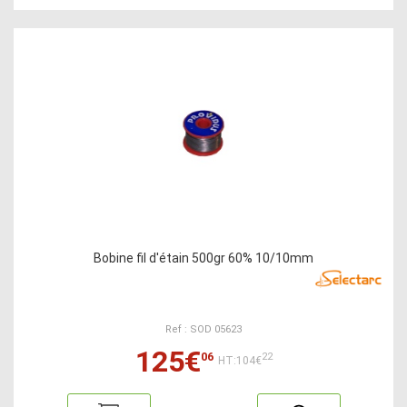
Bobine fil d'étain 500gr 60% 10/10mm
Ref : SOD 05623
125€
06
22
HT:104€