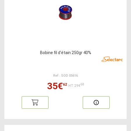
Bobine fil d'étain 250gr 40%
Ref : SOD 05616
35€
62
68
HT:29€