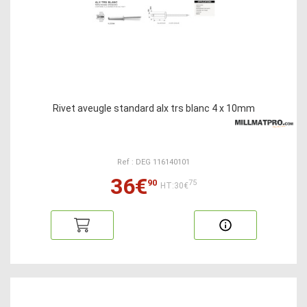
Rivet aveugle standard alx trs blanc 4 x 10mm
Ref : DEG 116140101
36€
90
75
HT:30€