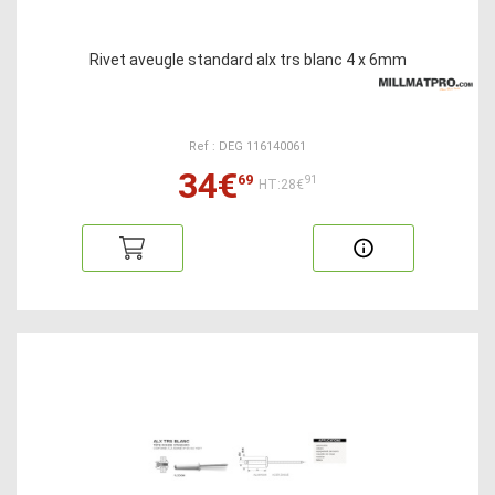
Rivet aveugle standard alx trs blanc 4 x 6mm
Ref : DEG 116140061
34€
69
91
HT:28€