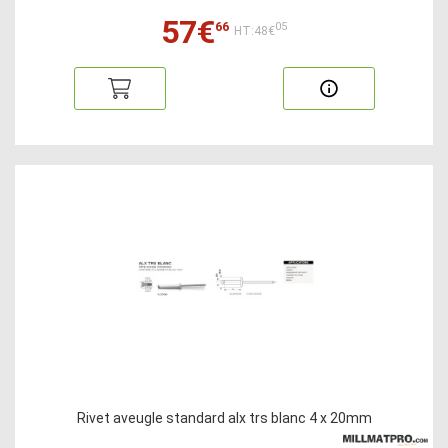
57€
66
05
HT:48€
Rivet aveugle standard alx trs blanc 4 x 20mm