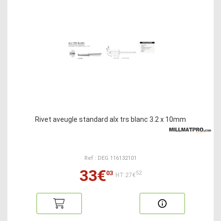
Rivet aveugle standard alx trs blanc 3.2 x 10mm
Ref : DEG 116132101
33€
03
52
HT:27€