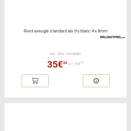
Rivet aveugle standard alx trs blanc 4 x 8mm
Ref : DEG 116140081
35€
24
37
HT:29€