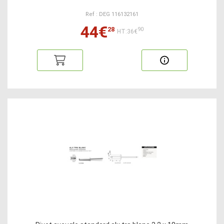
Ref : DEG 116132161
44€
28
90
HT:36€