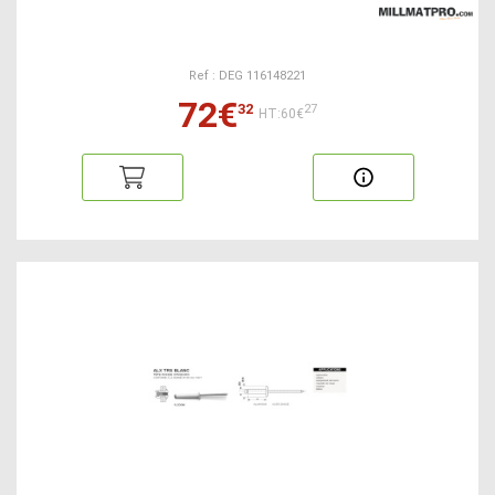
Ref : DEG 116148221
72€
32
27
HT:60€