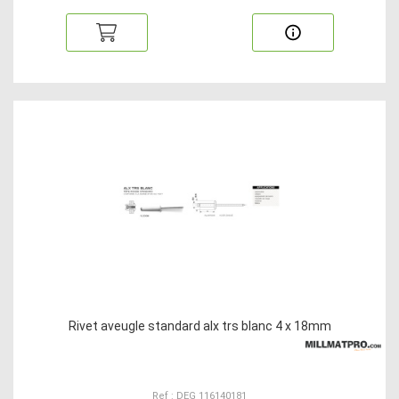
Rivet aveugle standard alx trs blanc 4 x 18mm
Ref : DEG 116140181