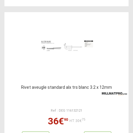
Rivet aveugle standard alx trs blanc 3.2 x 12mm
Ref : DEG 116132121
36€
90
75
HT:30€