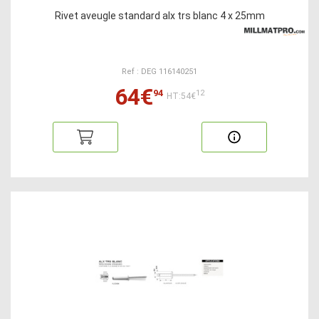
Rivet aveugle standard alx trs blanc 4 x 25mm
Ref : DEG 116140251
64€
94
12
HT:54€