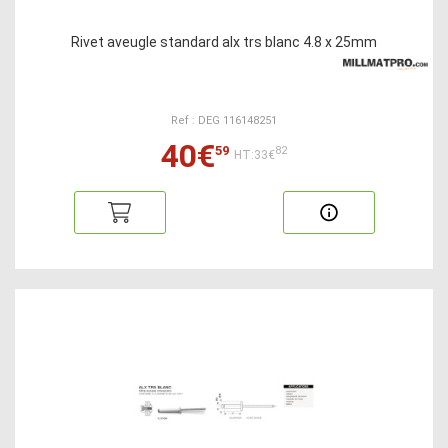
Rivet aveugle standard alx trs blanc 4.8 x 25mm
Ref : DEG 116148251
40€
59
82
HT:33€