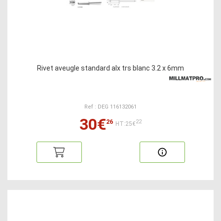
Rivet aveugle standard alx trs blanc 3.2 x 6mm
Ref : DEG 116132061
30€
26
22
HT:25€