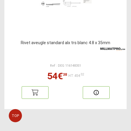
Rivet aveugle standard alx trs blanc 4.8 x 35mm
Ref : DEG 116148351
54€
38
32
HT:45€
TOP