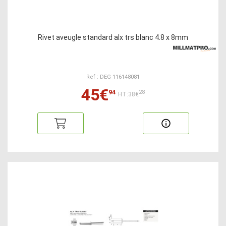
Rivet aveugle standard alx trs blanc 4.8 x 8mm
Ref : DEG 116148081
45€
94
28
HT:38€