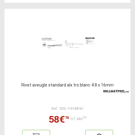
Rivet aveugle standard alx trs blanc 4.8 x 16mm
Ref : DEG 116148161
58€
76
97
HT:48€