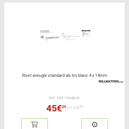
Rivet aveugle standard alx trs blanc 4 x 14mm
Ref : DEG 116140141
45€
29
74
HT:37€