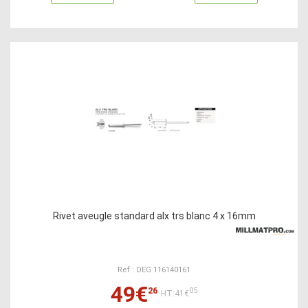
Rivet aveugle standard alx trs blanc 4 x 16mm
Ref : DEG 116140161
49€
26
05
HT:41€