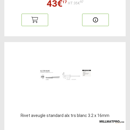
43€
17
97
HT:35€
Rivet aveugle standard alx trs blanc 3.2 x 16mm