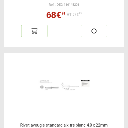
Ref : DEG 116148201
68€
91
42
HT:57€
Rivet aveugle standard alx trs blanc 4.8 x 22mm