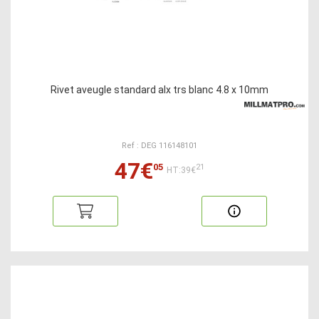
Rivet aveugle standard alx trs blanc 4.8 x 10mm
Ref : DEG 116148101
47€
05
21
HT:39€