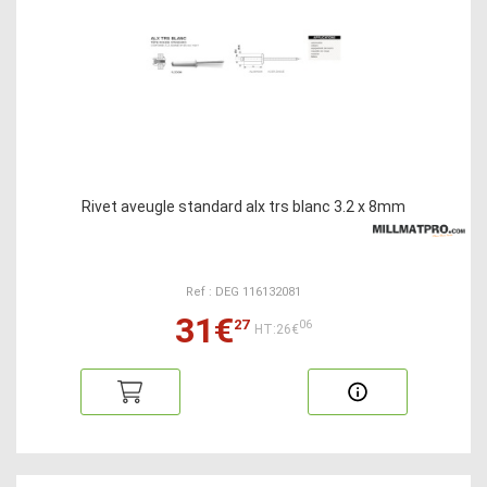
Rivet aveugle standard alx trs blanc 3.2 x 8mm
Ref : DEG 116132081
31€
27
06
HT:26€