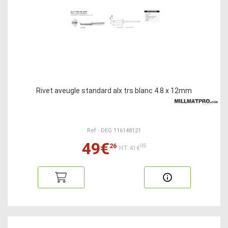
Rivet aveugle standard alx trs blanc 4.8 x 12mm
Ref : DEG 116148121
49€
26
05
HT:41€