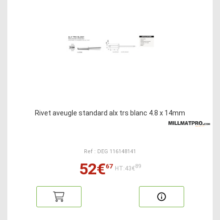
Rivet aveugle standard alx trs blanc 4.8 x 14mm
Ref : DEG 116148141
52€
67
89
HT:43€