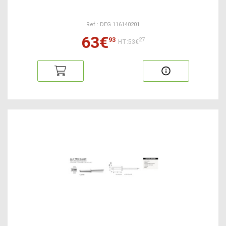
Ref : DEG 116140201
63€
93
27
HT:53€