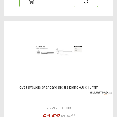
Rivet aveugle standard alx trs blanc 4.8 x 18mm
Ref : DEG 116148181
61€
07
89
HT:50€