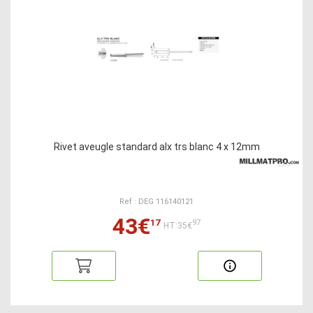
Rivet aveugle standard alx trs blanc 4 x 12mm
Ref : DEG 116140121
43€
17
97
HT:35€