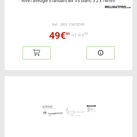
Rivet aveugle standard alx trs blanc 3.2 x 18mm
Ref : DEG 116132181
49€
91
59
HT:41€