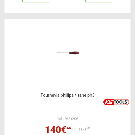
Tournevis phillips titane ph3
Ref : 965.0903
140€
46
05
HT:117€