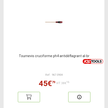
Tournevis cruciforme ph4 antidéflagrant al-br
Ref : 967.0904
45€
79
16
HT:38€