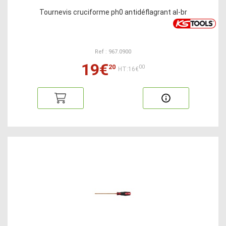
Tournevis cruciforme ph0 antidéflagrant al-br
Ref : 967.0900
19€
20
00
HT:16€