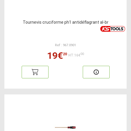
Tournevis cruciforme ph1 antidéflagrant al-br
Ref : 967.0901
19€
20
00
HT:16€