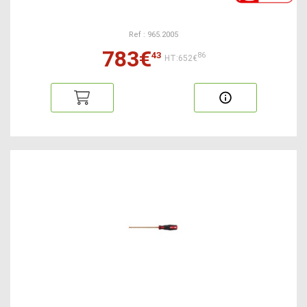
Ref : 965.2005
783€
43
86
HT:652€