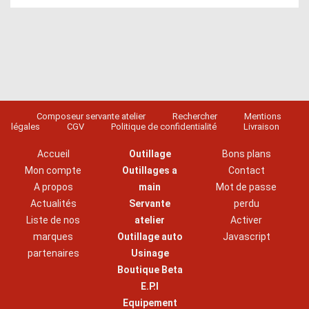
Composeur servante atelier
Rechercher
Mentions
légales
CGV
Politique de confidentialité
Livraison
Accueil
Outillage
Bons plans
Mon compte
Outillages a
Contact
A propos
main
Mot de passe
Actualités
Servante
perdu
Liste de nos
atelier
Activer
marques
Outillage auto
Javascript
partenaires
Usinage
Boutique Beta
E.P.I
Equipement