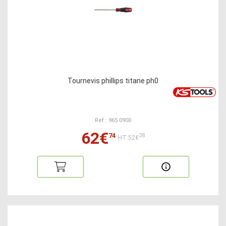
Tournevis phillips titane ph0
Ref : 965.0900
62€
74
28
HT:52€