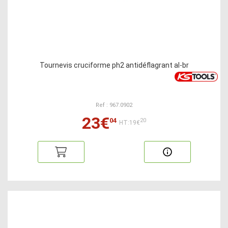
Tournevis cruciforme ph2 antidéflagrant al-br
Ref : 967.0902
23€
04
20
HT:19€