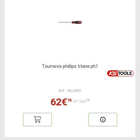
Tournevis phillips titane ph1
Ref : 965.0901
62€
74
28
HT:52€