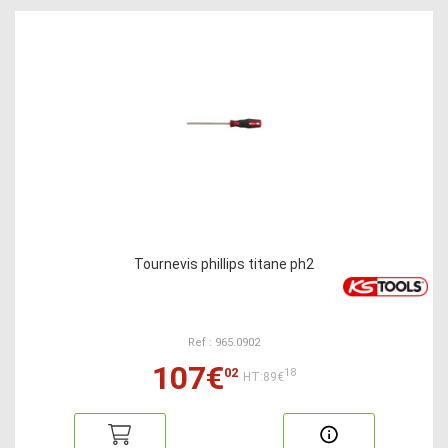
Tournevis phillips titane ph2
Ref : 965.0902
107€
02
18
HT:89€