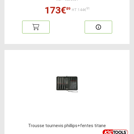
173€
89
91
HT:144€
Trousse tournevis phillips+fentes titane