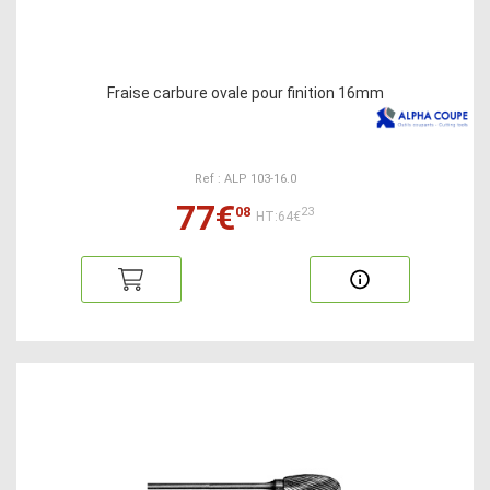
Fraise carbure ovale pour finition 16mm
Ref : ALP 103-16.0
77€
08
23
HT:64€