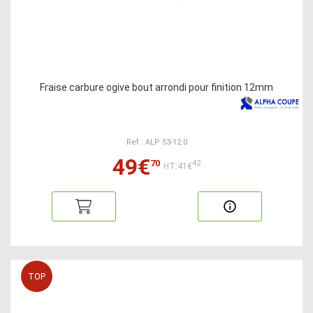
Fraise carbure ogive bout arrondi pour finition 12mm
Ref : ALP 53-12.0
49€
70
42
HT:41€
TOP