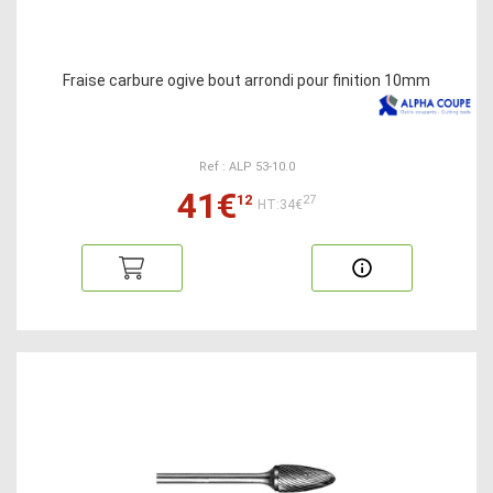
Fraise carbure ogive bout arrondi pour finition 10mm
Ref : ALP 53-10.0
41€
12
27
HT:34€