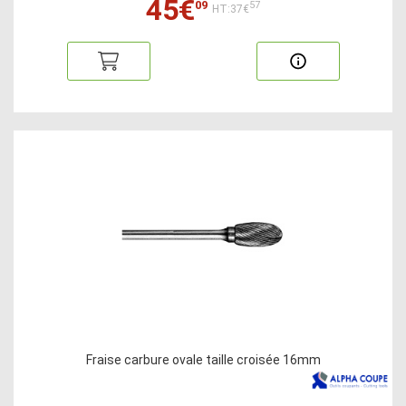
45€
09
57
HT:37€
Fraise carbure ovale taille croisée 16mm