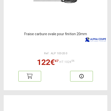
Fraise carbure ovale pour finition 20mm
Ref : ALP 103-20.0
122€
47
06
HT:102€