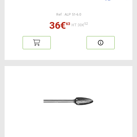
Ref : ALP 51-6.0
36€
63
52
HT:30€