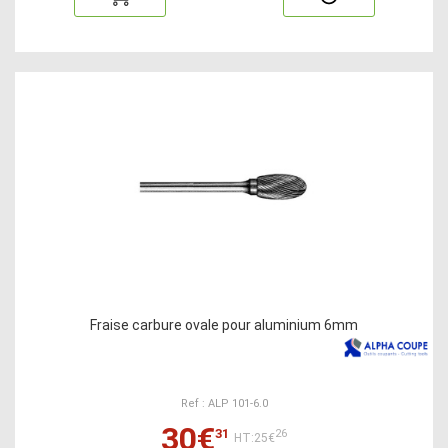
Fraise carbure ovale pour aluminium 6mm
Ref : ALP 101-6.0
30€
31
26
HT:25€