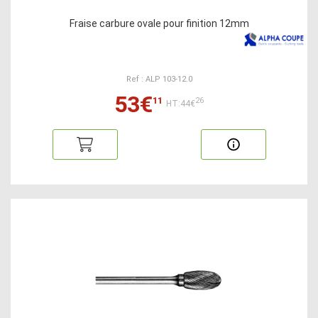
Fraise carbure ovale pour finition 12mm
Ref : ALP 103-12.0
53€
11
26
HT:44€