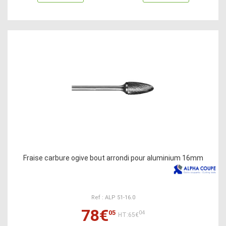
Fraise carbure ogive bout arrondi pour aluminium 16mm
Ref : ALP 51-16.0
78€
05
04
HT:65€