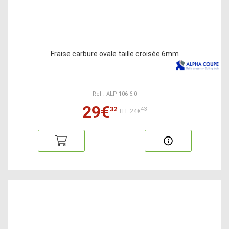
Fraise carbure ovale taille croisée 6mm
Ref : ALP 106-6.0
29€
32
43
HT:24€