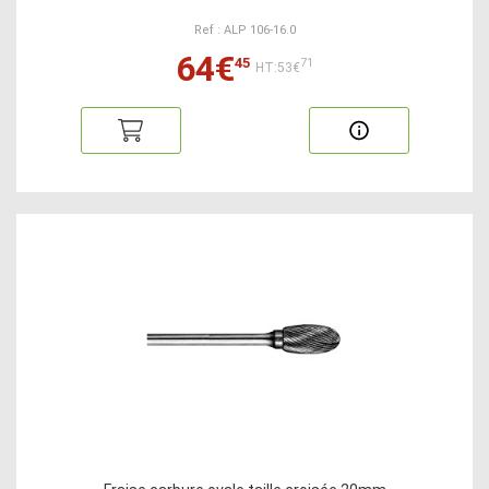
Ref : ALP 106-16.0
64€
45
71
HT:53€