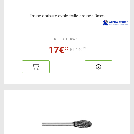
Fraise carbure ovale taille croisée 3mm
Ref : ALP 106-3.0
17€
06
22
HT:14€