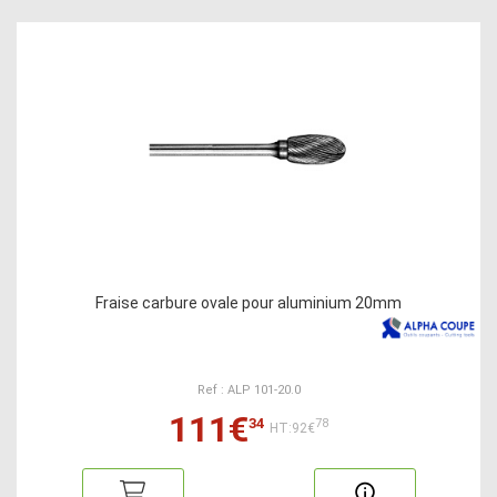
Fraise carbure ovale pour aluminium 20mm
Ref : ALP 101-20.0
111€
34
78
HT:92€