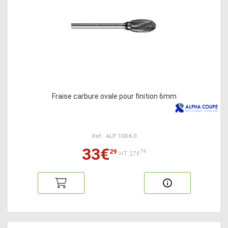
Fraise carbure ovale pour finition 6mm
Ref : ALP 103-6.0
33€
29
74
HT:27€