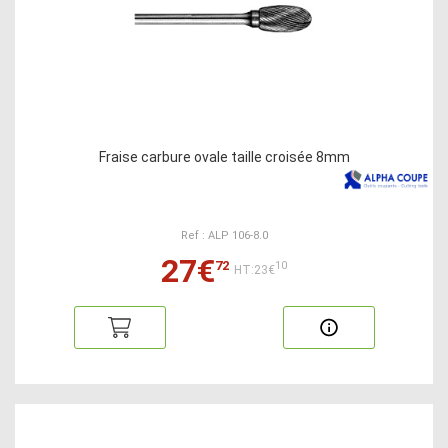
Fraise carbure ovale taille croisée 8mm
Ref : ALP 106-8.0
27€
72
10
HT:23€