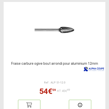
Fraise carbure ogive bout arrondi pour aluminium 12mm
Ref : ALP 51-12.0
54€
59
49
HT:45€