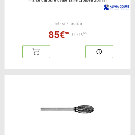
Fraise carbure ovale taille croisée 20mm
Ref : ALP 106-20.0
85€
98
65
HT:71€