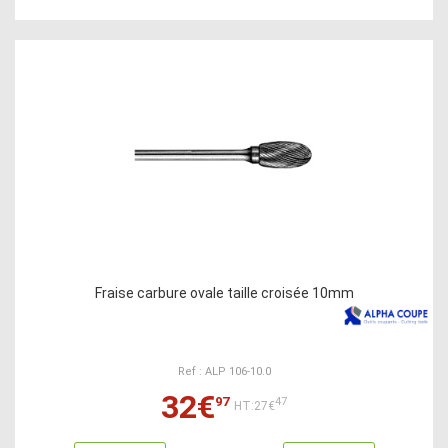
Fraise carbure ovale taille croisée 10mm
Ref : ALP 106-10.0
32€
97
47
HT:27€