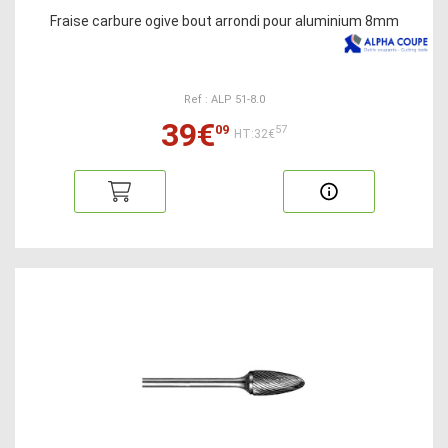
Fraise carbure ogive bout arrondi pour aluminium 8mm
Ref : ALP 51-8.0
39€
09
57
HT:32€