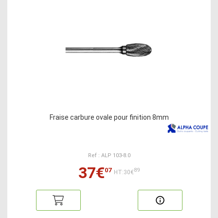
Fraise carbure ovale pour finition 8mm
Ref : ALP 103-8.0
37€
07
89
HT:30€