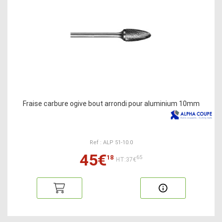
Fraise carbure ogive bout arrondi pour aluminium 10mm
Ref : ALP 51-10.0
45€
18
65
HT:37€