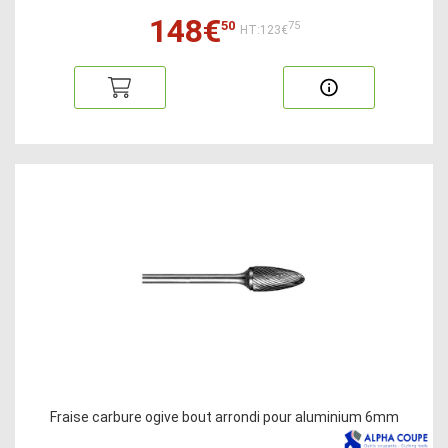
148€
50
75
HT:123€
Fraise carbure ogive bout arrondi pour aluminium 6mm