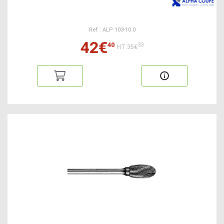
Ref : ALP 103-10.0
42€
40
33
HT:35€