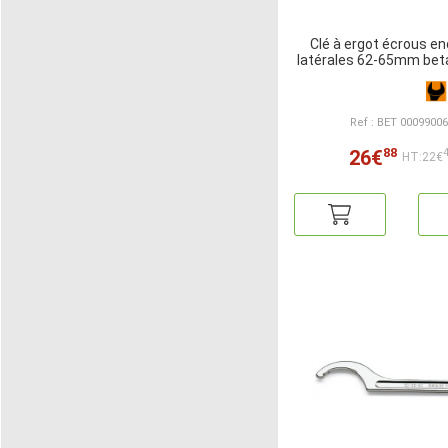
Clé à ergot écrous e
latérales 62-65mm beta
Ref : BET 0009900
88
26€
HT:22€