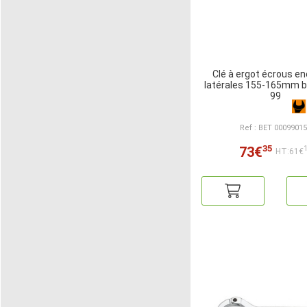
Clé à ergot écrous e
latérales 155-165mm b
99
Ref : BET 0009901
35
73€
HT:61€