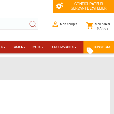
CONFIGURATEUR
SERVANTE D'ATELIER
Mon compte
Mon panier
0 Article
ER
CAMION
MOTO
CONSOMMABLES
BONS PLANS