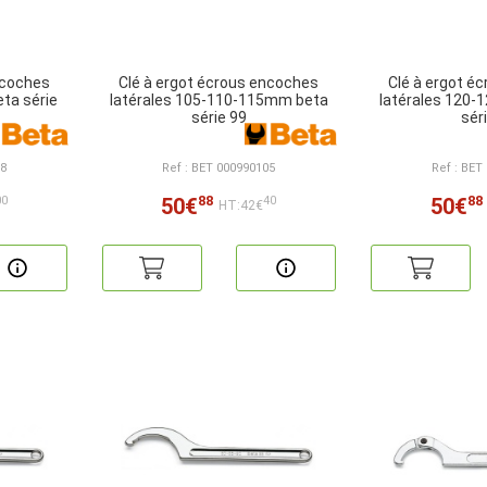
ncoches
Clé à ergot écrous encoches
Clé à ergot é
ta série
latérales 105-110-115mm beta
latérales 120
série 99
sér
98
Ref : BET 000990105
Ref : BET
88
88
50€
50€
00
40
HT:42€