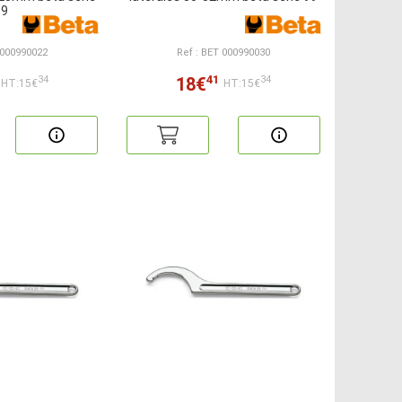
99
 000990022
Ref : BET 000990030
41
18€
34
34
HT:15€
HT:15€