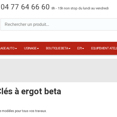
04 77 64 66 60
8h - 15h non stop du lundi au vendredi
LAGE AUTO
USINAGE
BOUTIQUE BETA
E.P.I
EQUIPEMENT ATELI
lés à ergot beta
 de modèles pour tous vos travaux.