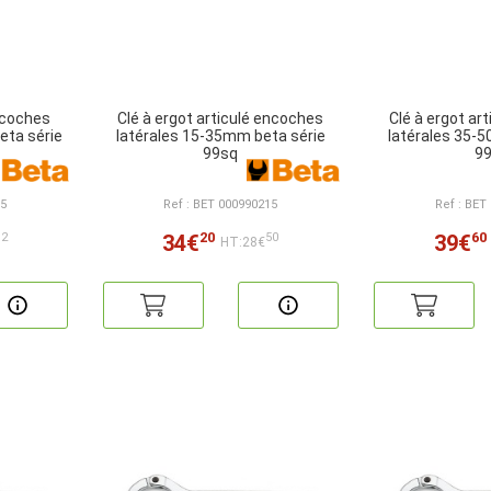
ncoches
Clé à ergot articulé encoches
Clé à ergot ar
eta série
latérales 15-35mm beta série
latérales 35-
99sq
9
55
Ref : BET 000990215
Ref : BET
20
60
34€
39€
12
50
HT:28€