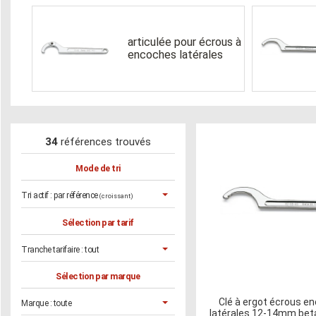
articulée pour écrous à
encoches latérales
34
références trouvés
Mode de tri
Tri actif :
par référence
(croissant)
Sélection par tarif
Tranche tarifaire :
tout
Sélection par marque
Clé à ergot écrous e
Marque :
toute
latérales 12-14mm beta