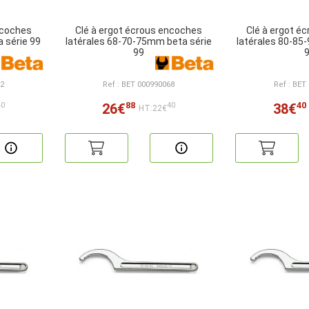
ncoches
Clé à ergot écrous encoches
Clé à ergot é
 série 99
latérales 68-70-75mm beta série
latérales 80-85
99
62
Ref : BET 000990068
Ref : BET
88
40
26€
38€
40
40
HT:22€