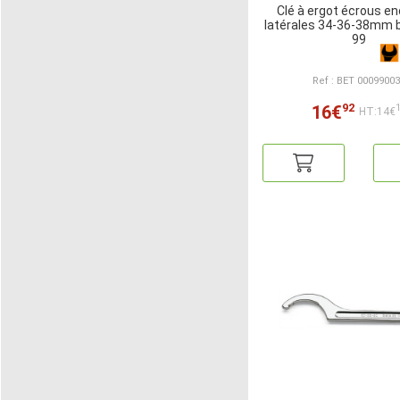
Clé à ergot écrous e
latérales 34-36-38mm b
99
Ref : BET 0009900
92
16€
HT:14€