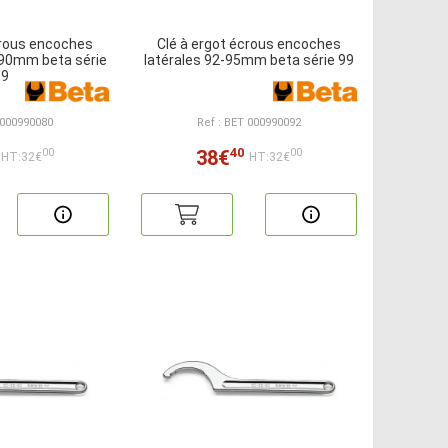
crous encoches
Clé à ergot écrous encoches
-90mm beta série
latérales 92-95mm beta série 99
99
 000990080
Ref : BET 000990092
40
38€
00
00
HT:32€
HT:32€