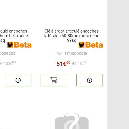
ticulé encoches
Clé à ergot articulé encoches
50mm beta série
latérales 50-80mm beta série
9sq
99sq
 000990235
Ref : BET 000990250
60
51€
00
00
HT:33€
HT:43€