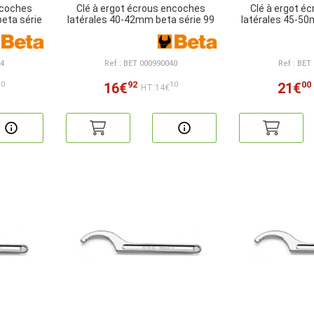
ncoches
Clé à ergot écrous encoches
Clé à ergot é
eta série
latérales 40-42mm beta série 99
latérales 45-50
34
Ref : BET 000990040
Ref : BET
92
00
16€
21€
10
10
HT:14€