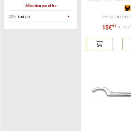
Sélection par offre
Offre :
tout voir
Ref : BET 0009900
91
15€
HT:13€