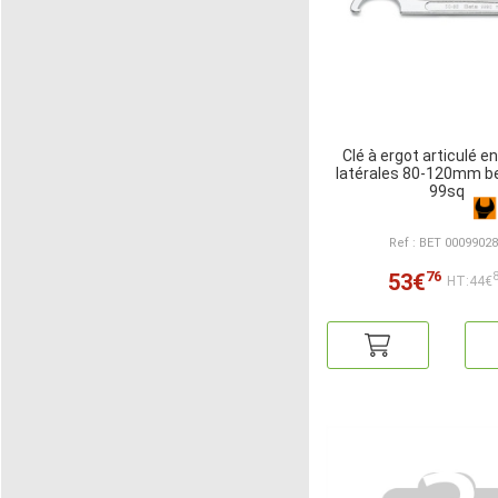
Clé à ergot articulé 
latérales 80-120mm be
99sq
Ref : BET 0009902
76
53€
HT:44€