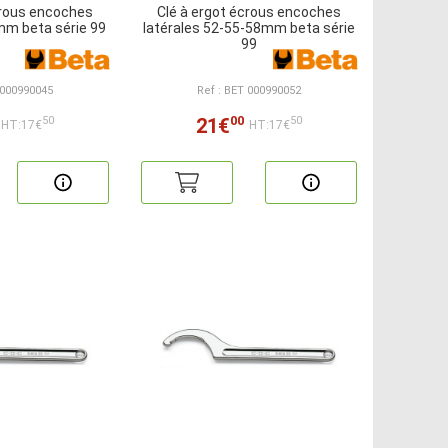
crous encoches
Clé à ergot écrous encoches
mm beta série 99
latérales 52-55-58mm beta série
99
 000990045
Ref : BET 000990052
00
21€
50
50
HT:17€
HT:17€