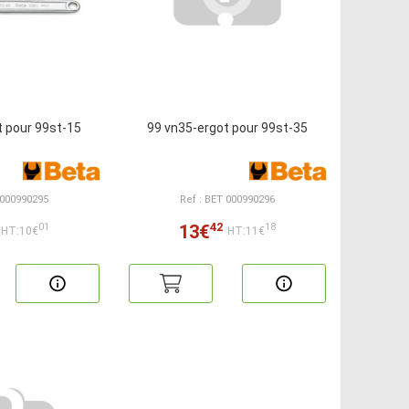
t pour 99st-15
99 vn35-ergot pour 99st-35
 000990295
Ref : BET 000990296
42
13€
01
18
HT:10€
HT:11€