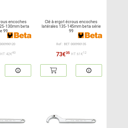
crous encoches
Clé à ergot écrous encoches
-125-130mm beta
latérales 135-145mm beta série
ie 99
99
 000990120
Ref : BET 000990135
35
73€
40
12
HT:42€
HT:61€