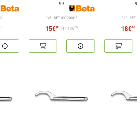
99
12
Ref : BET 000990016
Ref : BET
91
41
15€
18€
26
26
HT:13€