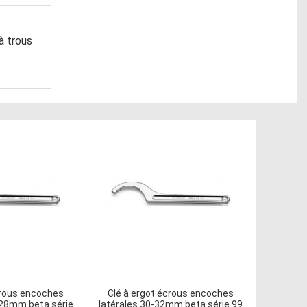
à trous
crous encoches
Clé à ergot écrous encoches
-28mm beta série
latérales 30-32mm beta série 99