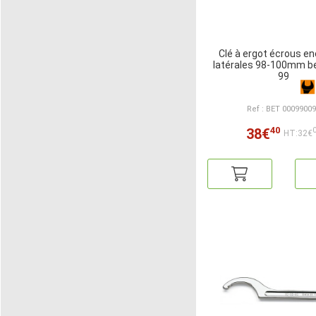
Clé à ergot écrous e
latérales 98-100mm be
99
Ref : BET 0009900
40
38€
HT:32€