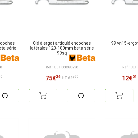
encoches
Clé à ergot articulé encoches
99 vn15-ergo
ta série
latérales 120-180mm beta série
99sq
80
Ref : BET 000990290
Ref : BET
36
01
75€
12€
80
80
HT:62€