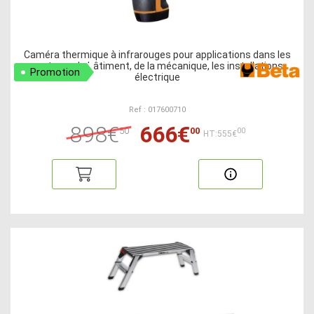
Caméra thermique à infrarouges pour applications dans les
secteurs du bâtiment, de la mécanique, les installations
Promotion
électrique
Ref : 017600710
898€
666€
50
00
00
HT:555€