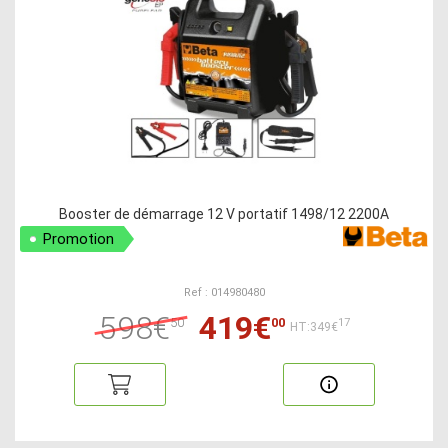
Booster de démarrage 12 V portatif 1498/12 2200A
Promotion
Ref : 014980480
598€
419€
50
00
17
HT:349€