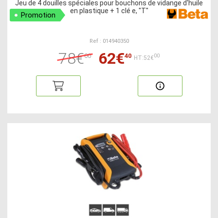
Jeu de 4 douilles spéciales pour bouchons de vidange d'huile
en plastique + 1 clé e, "T"
Promotion
Ref : 014940350
78€
62€
00
40
00
HT:52€