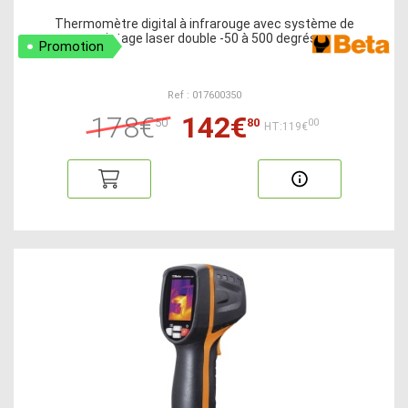
Thermomètre digital à infrarouge avec système de
pointage laser double -50 à 500 degrés
Promotion
Ref : 017600350
178€
142€
50
80
00
HT:119€