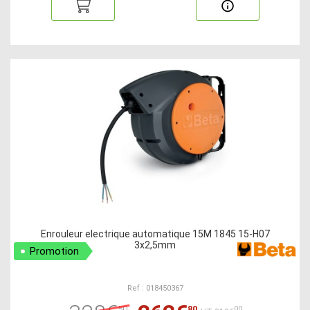
Enrouleur electrique automatique 15M 1845 15-H07
3x2,5mm
Promotion
Ref : 018450367
50
80
00