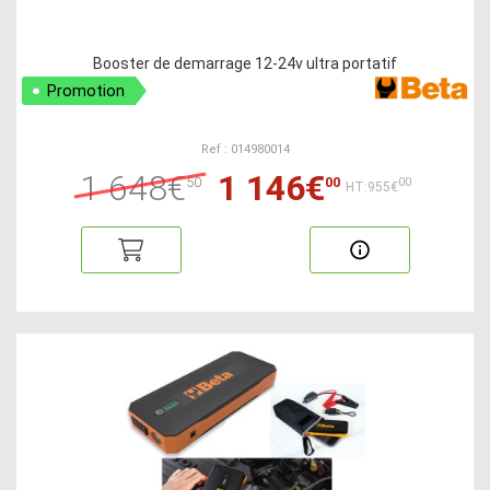
Booster de demarrage 12-24v ultra portatif
Promotion
Ref : 014980014
1 648€
1 146€
50
00
00
HT:955€