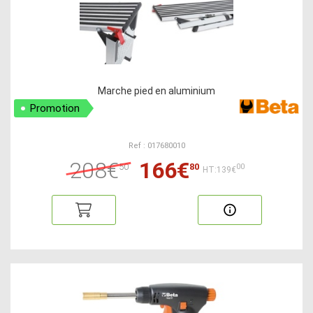
Marche pied en aluminium
Promotion
Ref : 017680010
208€
166€
50
80
00
HT:139€