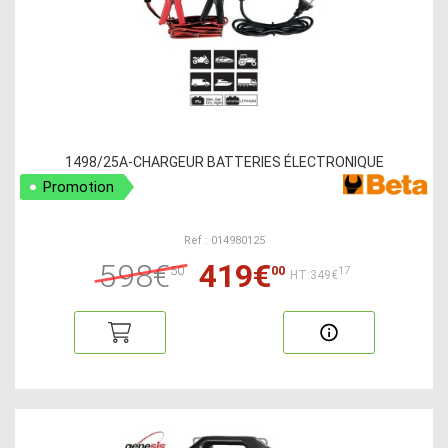
1498/25A-CHARGEUR BATTERIES ÉLECTRONIQUE
Promotion
Ref : 014980125
598€
419€
50
00
17
HT:349€