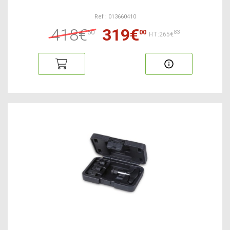
Ref : 013660410
418€
319€
50
00
83
HT:265€