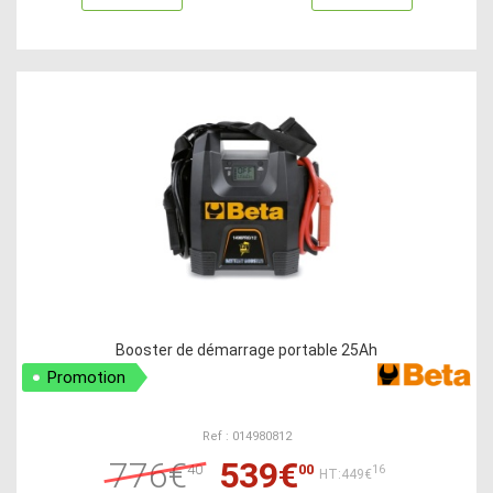
Booster de démarrage portable 25Ah
Promotion
Ref : 014980812
776€
539€
40
00
16
HT:449€