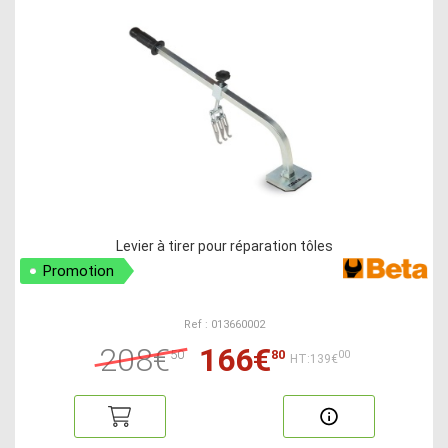
Levier à tirer pour réparation tôles
Promotion
Ref : 013660002
208€
166€
50
80
00
HT:139€