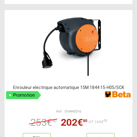
Enrouleur electrique automatique 15M 1844 15-H05/SCK
Promotion
Ref : 018440316
253€
202€
50
80
00
HT:169€