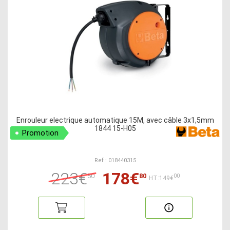
Enrouleur electrique automatique 15M, avec câble 3x1,5mm
1844 15-H05
Promotion
Ref : 018440315
223€
178€
50
80
00
HT:149€