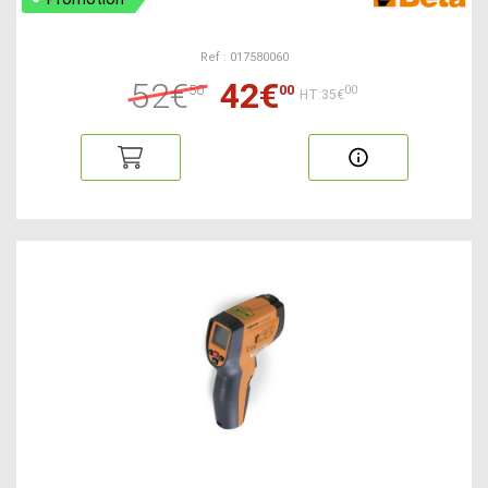
Ref : 017580060
52€
42€
50
00
00
HT:35€