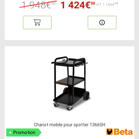
1 948€
1 424€
50
00
66
HT:1 186€
Chariot mobile pour spotter 1366SH
Promotion