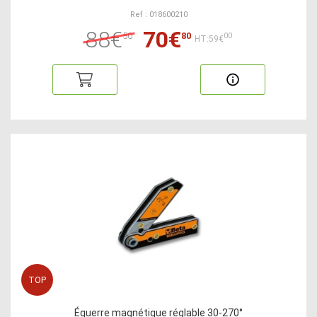
Ref : 018600210
88€
70€
50
80
00
HT:59€
TOP
Équerre magnétique réglable 30-270°