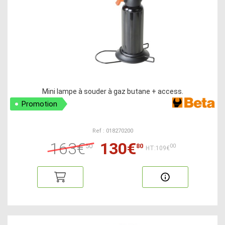
Mini lampe à souder à gaz butane + access.
Promotion
Ref : 018270200
163€
130€
50
80
00
HT:109€