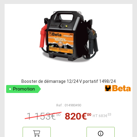
Booster de démarrage 12/24 V portatif 1498/24
Promotion
Ref : 014980490
1 153€
820€
50
00
33
HT:683€