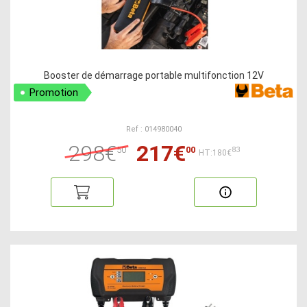
Booster de démarrage portable multifonction 12V
Promotion
Ref : 014980040
298€
217€
50
00
83
HT:180€