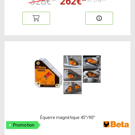
328€
262€
HT:219€
Équerre magnétique 45°/90°
Promotion