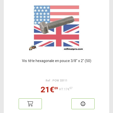
Vis tête hexagonale en pouce 3/8" x 2" (50)
Ref : POW 33111
21€
09
57
HT:17€