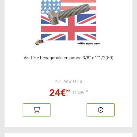
Vis tête hexagonale en pouce 3/8" x 1"1/2(50)
Ref : POW 33110
24€
22
18
HT:20€