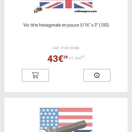
Vis tête hexagonale en pouce 5/16" x 3" (100)
Ref : POW 33108
43€
28
07
HT:36€