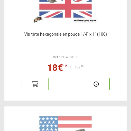
Vis tête hexagonale en pouce 1/4" x 1" (100)
Ref : POW 33100
18€
12
10
HT:15€