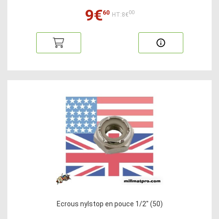
9€
60
00
HT:8€
Ecrous nylstop en pouce 1/2" (50)