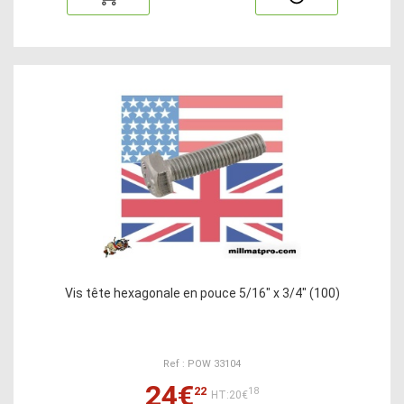
Vis tête hexagonale en pouce 5/16" x 3/4" (100)
Ref : POW 33104
24€
22
18
HT:20€