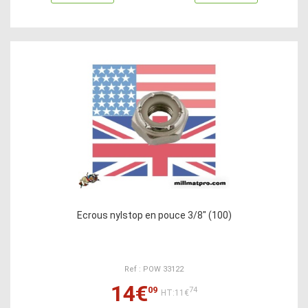
Ecrous nylstop en pouce 3/8" (100)
Ref : POW 33122
14€
09
74
HT:11€