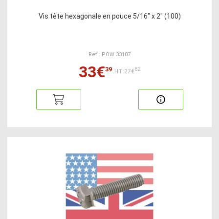
Vis tête hexagonale en pouce 5/16" x 2" (100)
Ref : POW 33107
33€
39
82
HT:27€