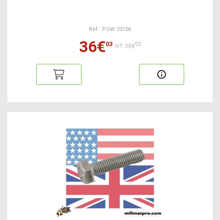
Ref : POW 33106
36€
03
02
HT:30€