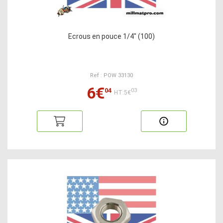
Ecrous en pouce 1/4" (100)
Ref : POW 33130
6€
04
03
HT:5€