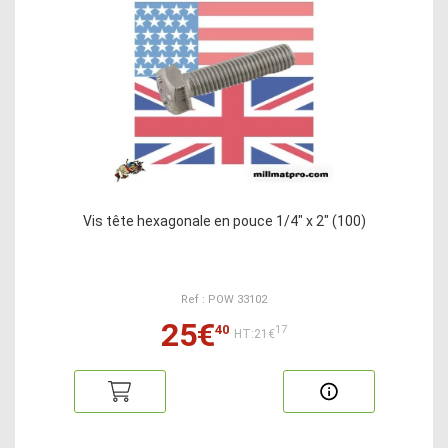
Vis tête hexagonale en pouce 1/4" x 2" (100)
Ref : POW 33102
25€
40
17
HT:21€