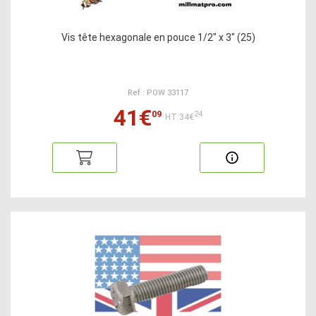
Vis tête hexagonale en pouce 1/2" x 3" (25)
Ref : POW 33117
41€
09
24
HT:34€