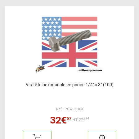
Vis tête hexagonale en pouce 1/4" x 3" (100)
Ref : POW 33103
32€
57
14
HT:27€