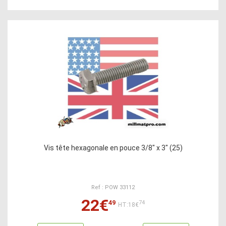
Vis tête hexagonale en pouce 3/8" x 3" (25)
Ref : POW 33112
22€
49
74
HT:18€