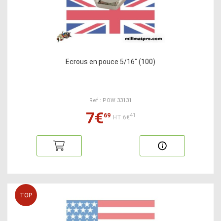
Ecrous en pouce 5/16" (100)
Ref : POW 33131
7€
69
41
HT:6€
TOP