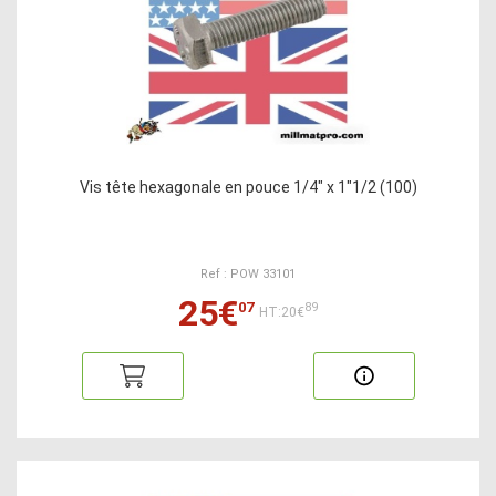
Vis tête hexagonale en pouce 1/4" x 1"1/2 (100)
Ref : POW 33101
25€
07
89
HT:20€