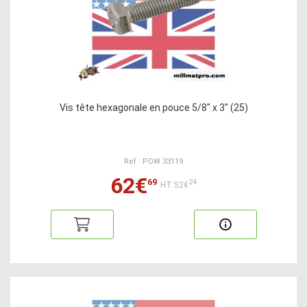
Vis tête hexagonale en pouce 5/8" x 3" (25)
Ref : POW 33119
62€
69
24
HT:52€