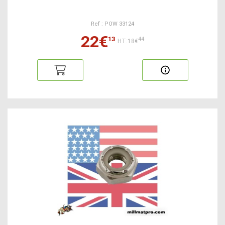
Ref : POW 33124
22€
13
44
HT:18€