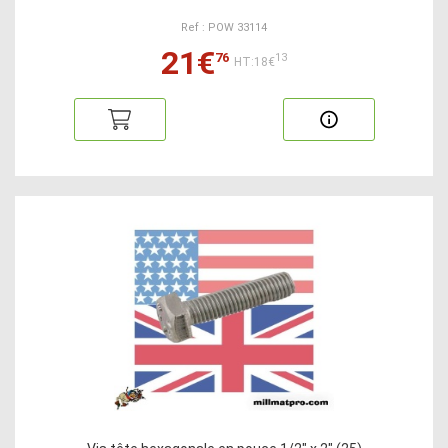
Ref : POW 33114
21€
76
13
HT:18€