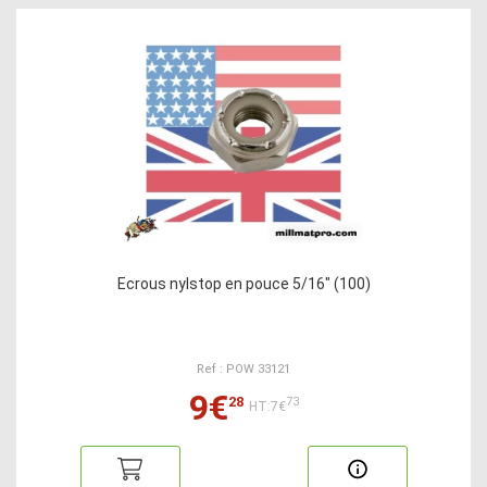
Ecrous nylstop en pouce 5/16" (100)
Ref : POW 33121
9€
28
73
HT:7€