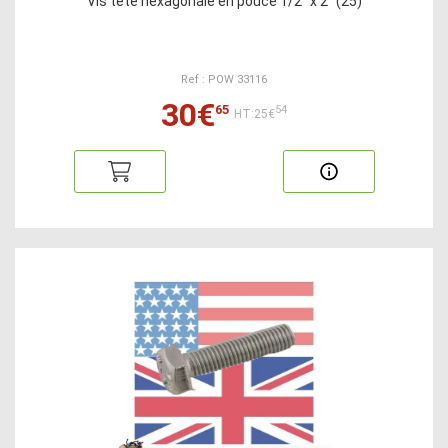
Vis tête hexagonale en pouce 1/2" x 2" (25)
Ref : POW 33116
30€
65
54
HT:25€