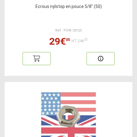
Ecrous nylstop en pouce 5/8" (50)
Ref : POW 33125
29€
05
21
HT:24€