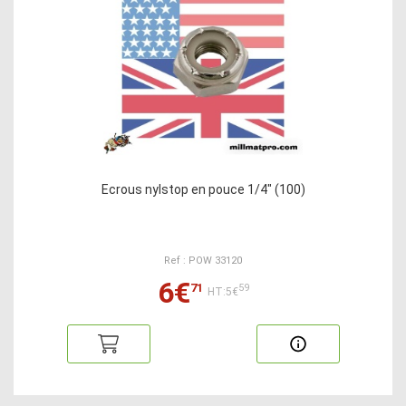
Ecrous nylstop en pouce 1/4" (100)
Ref : POW 33120
6€
71
59
HT:5€