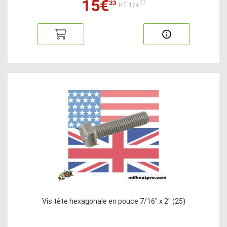
15€
33
77
HT:12€
Vis tête hexagonale en pouce 7/16" x 2" (25)