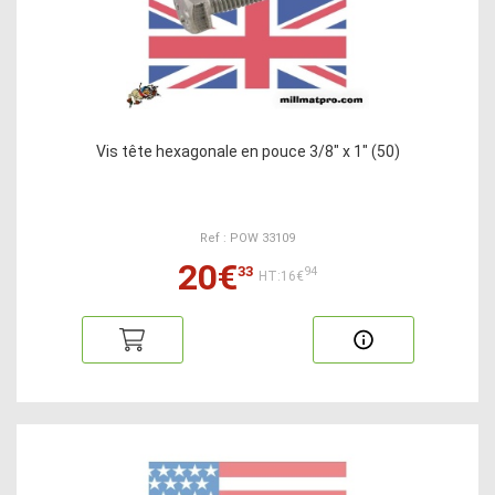
Vis tête hexagonale en pouce 3/8" x 1" (50)
Ref : POW 33109
20€
33
94
HT:16€