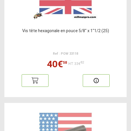
Vis tête hexagonale en pouce 5/8" x 1"1/2 (25)
Ref : POW 33118
40€
58
82
HT:33€