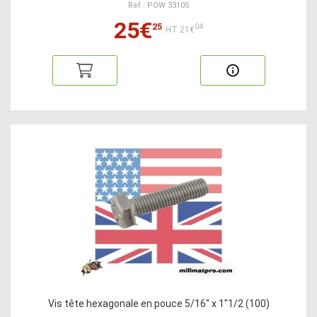
Ref : POW 33105
25€
25
04
HT:21€
Vis tête hexagonale en pouce 5/16" x 1"1/2 (100)