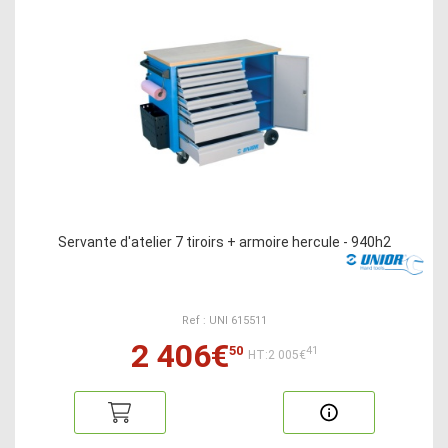
Servante d'atelier 7 tiroirs + armoire hercule - 940h2
Ref : UNI 615511
2 406€
50
41
HT:2 005€