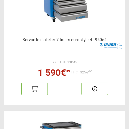
Servante d'atelier 7 tiroirs eurostyle 4 - 940e4
Ref : UNI 608545
1 590€
39
32
HT:1 325€