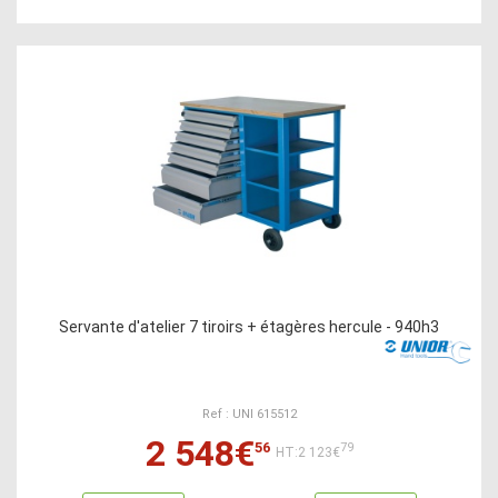
Servante d'atelier 7 tiroirs + étagères hercule - 940h3
Ref : UNI 615512
2 548€
56
79
HT:2 123€