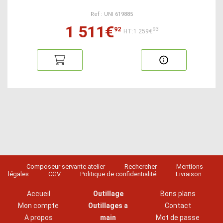
Ref : UNI 619885
1 511€
92
93
HT:1 259€
Composeur servante atelier
Rechercher
Mentions
légales
CGV
Politique de confidentialité
Livraison
Accueil
Outillage
Bons plans
Mon compte
Outillages a
Contact
A propos
main
Mot de passe