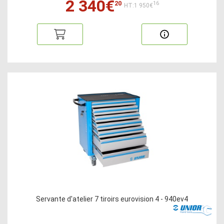
2 340€
20
16
HT:1 950€
Servante d'atelier 7 tiroirs eurovision 4 - 940ev4