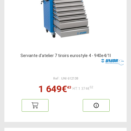
Servante d'atelier 7 tiroirs eurostyle 4 - 940e4/1l
Ref : UNI 612138
1 649€
43
52
HT:1 374€