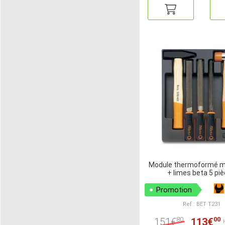
Module thermoformé ma
+ limes beta 5 pi
Promotion
Ref : BET T231
80
00
151€
113€