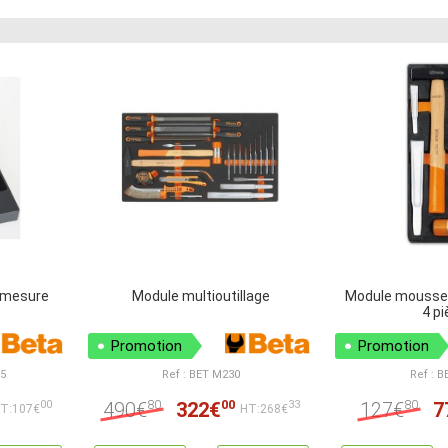
 mesure
Module multioutillage
Module mousse 
4 p
Promotion
Promotion
05
Ref : BET M230
Ref : 
80
00
80
490€
322€
127€
7
00
33
T:107€
HT:268€