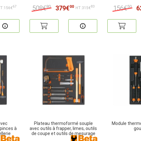
80
00
50
508€
379€
156€
6
67
83
T:156€
HT:315€
avec
Plateau thermoformé souple
Module therm
pinces à
avec outils à frapper, limes, outils
gou
llerie
de coupe et outils de mesurage