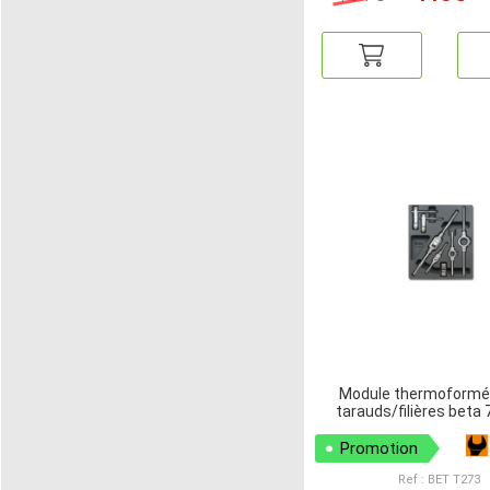
Module thermoformé
tarauds/filières beta 
Promotion
Ref : BET T273