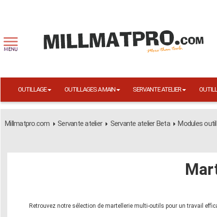
OUTILLAGE
OUTILLAGES A MAIN
SERVANTE ATELIER
OUTIL
Millmatpro.com
Servante atelier
Servante atelier Beta
Modules outil
Mart
Retrouvez notre sélection de martellerie multi-outils pour un travail effic