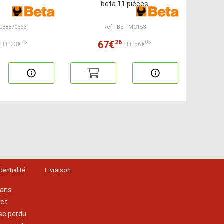
beta 11 pièces
 088870353
Ref : BET MC153
26
67€
75
05
HT:23€
HT:56€
dentialité
Livraison
lans
act
se perdu