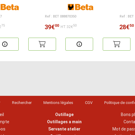
77
Ref : BET 088870350
Ref : BET
00
50
39€
28€
75
50
€
HT:32€
r
Rechercher
Mentions légales
CGV
Politique de confi
il
Outillage
Bons p
mpte
Outillages a main
Cont
pos
Servante atelier
Mot de pas