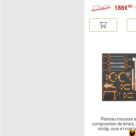
00
00
276€
188€
H
Plateau mousse 
composition de limes, 
circlip, scie et marte