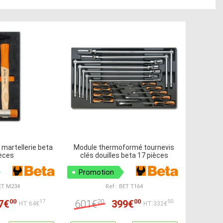
martellerie beta
Module thermoformé tournevis
ièces
clés douilles beta 17 pièces
Promotion
BET M234
Ref : BET T164
00
20
00
7€
601€
399€
17
50
HT:64€
HT:332€