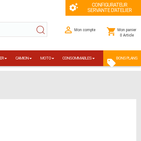
CONFIGURATEUR
SERVANTE D'ATELIER
Mon compte
Mon panier
0 Article
ER
CAMION
MOTO
CONSOMMABLES
BONS PLANS