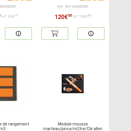
 024240239
Ref : BET 024500240
2
00
120€
10
00
HT:93€
HT:100€
e de rangement
Module mousse
pm3
marteau/pince/m2tre/Clé allen