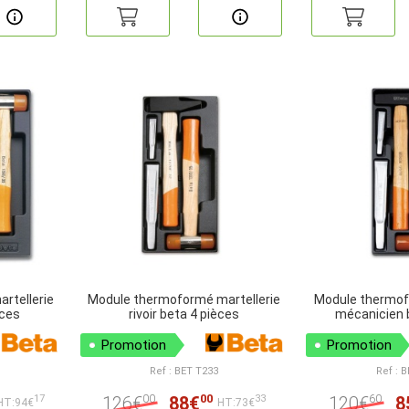
rtellerie
Module thermoformé martellerie
Module thermof
èces
rivoir beta 4 pièces
mécanicien 
Promotion
Promotion
Ref : BET T233
Ref : 
00
00
60
126€
88€
120€
8
17
33
HT:94€
HT:73€