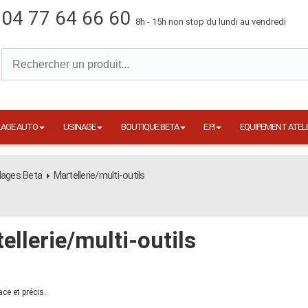
04 77 64 66 60
8h - 15h non stop du lundi au vendredi
LAGE AUTO
USINAGE
BOUTIQUE BETA
E.P.I
EQUIPEMENT ATELI
lages Beta
Martellerie/multi-outils
ellerie/multi-outils
ace et précis.