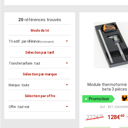
20
références trouvés
Mode de tri
Tri actif :
par référence
(croissant)
Sélection par tarif
Tranche tarifaire :
tout
Sélection par marque
Module thermoformé
Marque :
toute
beta 3 pièces
Sélection par offre
Promotion
Offre :
tout voir
Ref : BET 0242409
26
40
222€
128€
H