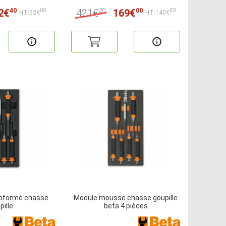
40
20
00
2€
421€
169€
00
83
HT:52€
HT:140€
oformé chasse
Module mousse chasse goupille
pille
beta 4 pièces