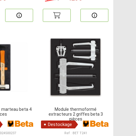
 marteau beta 4
Module thermoformé
èces
extracteurs 2 griffes beta 3
pièces
Destockage
 024500237
Ref : BET T241