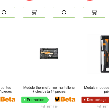
 portes
Module thermoformé martellerie
Module mousse
7 pièces
+ clés beta 14 pièces
pi
Promotion
Destockage
Ref : BET T59
Ref : BET