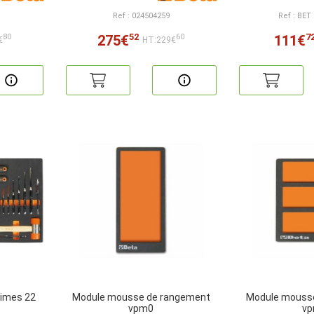
Ref : 024504259
Ref : BET
52
7
275€
111€
80
60
€
HT:229€
limes 22
Module mousse de rangement
Module mouss
vpm0
v