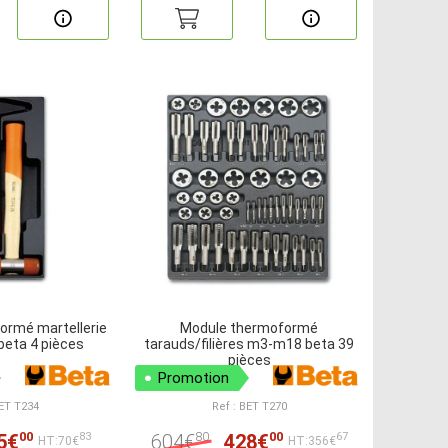
ormé martellerie
Module thermoformé
beta 4 pièces
tarauds/filières m3-m18 beta 39
pièces
Promotion
BET T234
Ref : BET T270
00
80
00
5€
604€
428€
83
67
HT:70€
HT:356€