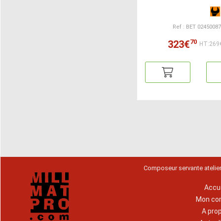
Ref : BET 0245008
70
323€
HT:269
Composeur servante atelie
Accue
Mon co
A pro