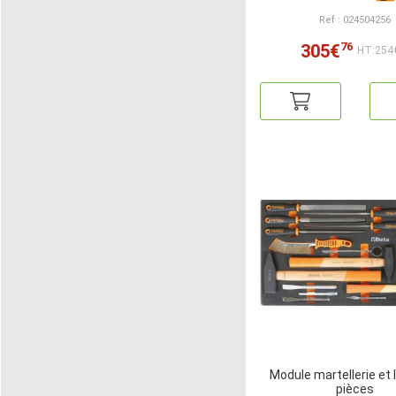
Ref : 024504256
76
305€
HT:254
Module martellerie et 
pièces