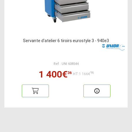
Servante d'atelier 6 tiroirs eurostyle 3 - 940e3
Ref : UNI 608544
1 400€
36
96
HT:1 166€