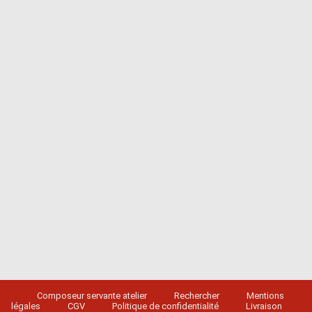
Composeur servante atelier
Rechercher
Mentions
légales
CGV
Politique de confidentialité
Livraison