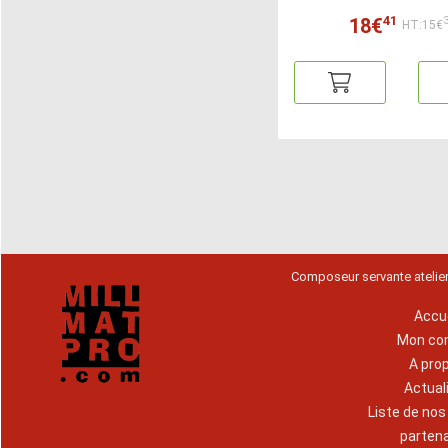
41
18€
HT:15€
Composeur servante atelie
Accue
Mon co
A pro
Actual
Liste de no
parten