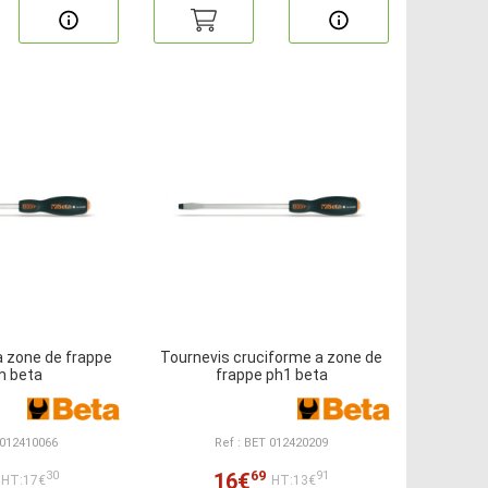
a zone de frappe
Tournevis cruciforme a zone de
 beta
frappe ph1 beta
 012410066
Ref : BET 012420209
69
16€
30
91
HT:17€
HT:13€