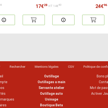
28
96
17€
24€
34
40
HT:14€
r
Rechercher
Mentions légales
CGV
Politique de confi
il
Outillage
Bons p
mpte
Outillages a main
Cont
pos
Servante atelier
Mot de pas
ités
Outillage auto
Activer Ja
s marques
Usinage
aires
Boutique Beta