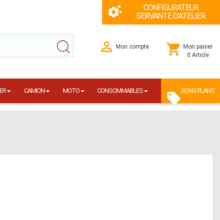
CONFIGURATEUR
SERVANTE D'ATELIER
Mon compte
Mon panier
0 Article
ER
CAMION
MOTO
CONSOMMABLES
BONS PLANS