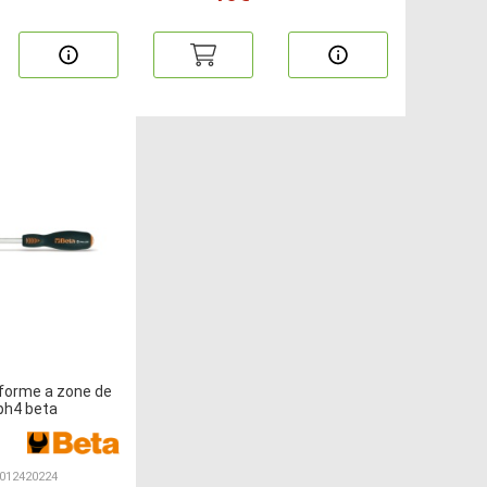
iforme a zone de
ph4 beta
 012420224