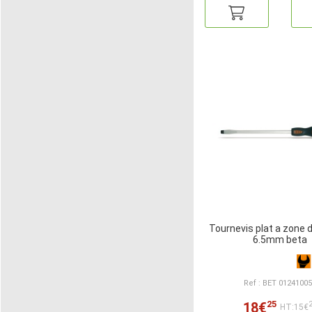
Tournevis plat a zone 
6.5mm beta
Ref : BET 0124100
25
18€
HT:15€