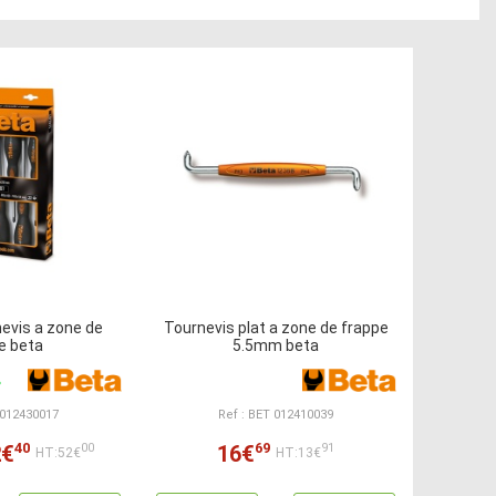
nevis a zone de
Tournevis plat a zone de frappe
e beta
5.5mm beta
 012430017
Ref : BET 012410039
40
69
2€
16€
00
91
HT:52€
HT:13€