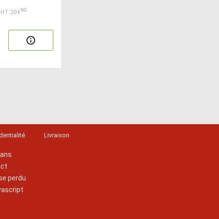
80
HT:20€
dentialité
Livraison
lans
act
se perdu
vascript