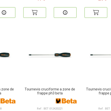
a zone de
Tournevis cruciforme a zone de
Tournevis cruc
a
frappe ph3 beta
frappe 
18
Ref : BET 012420221
Ref : BET