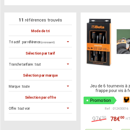
11
références trouvés
Mode de tri
Tri actif :
par référence
(croissant)
Sélection par tarif
Tranche tarifaire :
tout
Sélection par marque
Jeu de 6 tournevis à 
Marque :
toute
frappe pour vis à 
Sélection par offre
Promotion
Offre :
tout voir
Ref : 012430016
50
00
97€
78€
HT