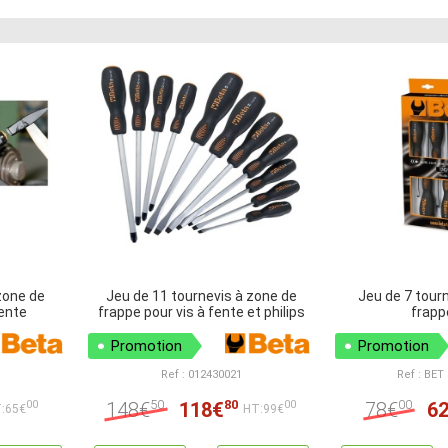
zone de
Jeu de 11 tournevis à zone de
Jeu de 7 tour
fente
frappe pour vis à fente et philips
frapp
Promotion
Promotion
Ref : 012430021
Ref : BET
50
80
00
148€
118€
78€
6
00
00
:65€
HT:99€