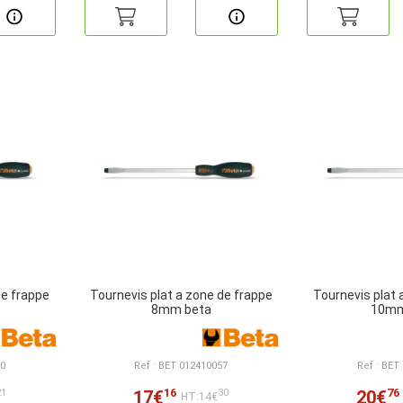
de frappe
Tournevis plat a zone de frappe
Tournevis plat 
8mm beta
10mm
50
Ref : BET 012410057
Ref : BET
16
76
17€
20€
21
30
HT:14€