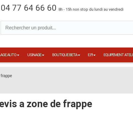
04 77 64 66 60
8h - 15h non stop du lundi au vendredi
LAGE AUTO
USINAGE
BOUTIQUE BETA
E.P.I
EQUIPEMENT ATELI
 frappe
evis a zone de frappe