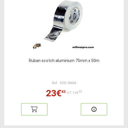
Ruban scotch aluminium 75mm x 50m
Ref : SOD 20424
23€
43
52
HT:19€