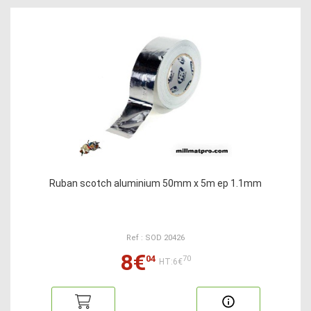
Ruban scotch aluminium 50mm x 5m ep 1.1mm
Ref : SOD 20426
8€
04
70
HT:6€