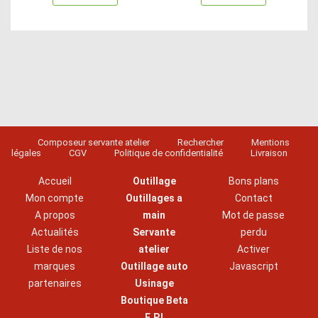
Composeur servante atelier
Rechercher
Mentions
légales
CGV
Politique de confidentialité
Livraison
Accueil
Outillage
Bons plans
Mon compte
Outillages a
Contact
A propos
main
Mot de passe
Actualités
Servante
perdu
Liste de nos
atelier
Activer
marques
Outillage auto
Javascript
partenaires
Usinage
Boutique Beta
E.P.I