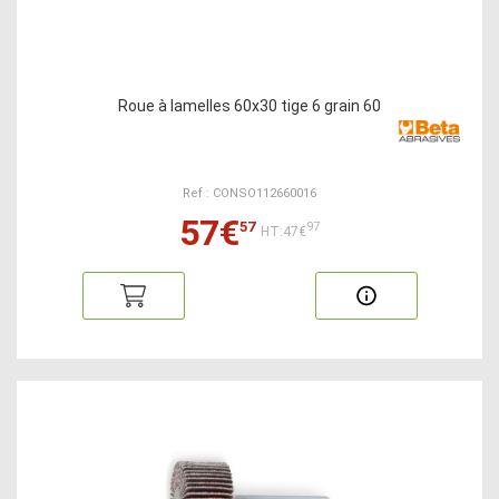
Roue à lamelles 60x30 tige 6 grain 60
Ref : CONSO112660016
57€
57
97
HT:47€