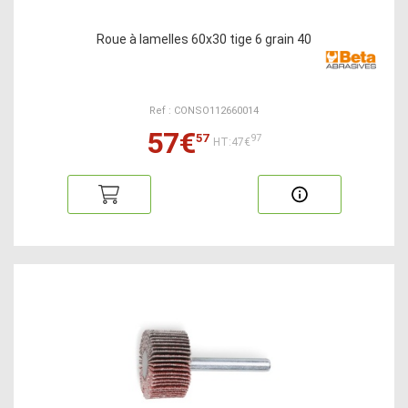
Roue à lamelles 60x30 tige 6 grain 40
Ref : CONSO112660014
57€
57
97
HT:47€