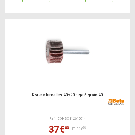
Roue à lamelles 40x20 tige 6 grain 40
Ref : CONSO112640014
37€
03
86
HT:30€