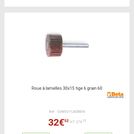
Roue à lamelles 30x15 tige 6 grain 60
Ref : CONSO112630016
32€
52
10
HT:27€