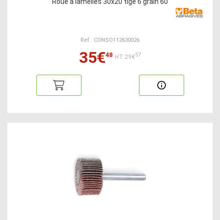
Roue à lamelles 30x20 tige 6 grain 60
Ref : CONSO112630026
35€
48
57
HT:29€