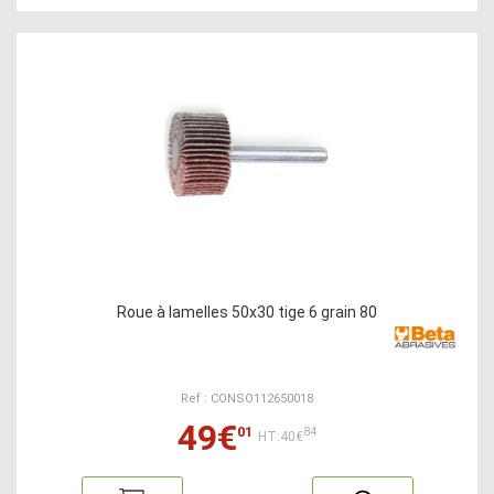
Roue à lamelles 50x30 tige 6 grain 80
Ref : CONSO112650018
49€
01
84
HT:40€