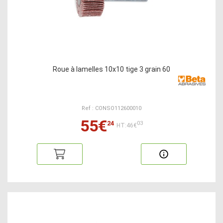
Roue à lamelles 10x10 tige 3 grain 60
Ref : CONSO112600010
55€
24
03
HT:46€