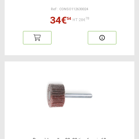
Ref : CONSO112630024
34€
54
78
HT:28€