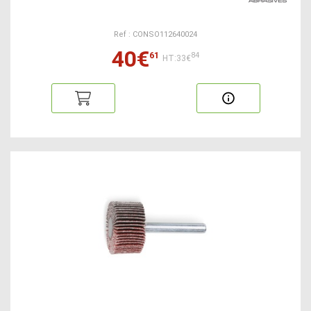
Ref : CONSO112640024
40€
61
84
HT:33€