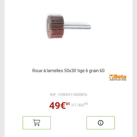
Roue à lamelles 50x30 tige 6 grain 60
Ref : CONSO112650016
49€
01
84
HT:40€