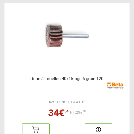
Roue à lamelles 40x15 tige 6 grain 120
Ref : CONSO112640012
34€
54
78
HT:28€