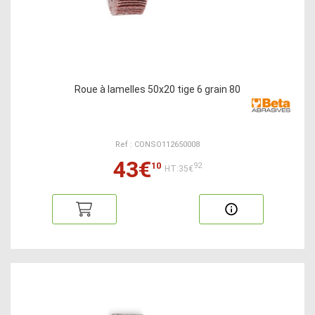
Roue à lamelles 50x20 tige 6 grain 80
Ref : CONSO112650008
43€
10
92
HT:35€