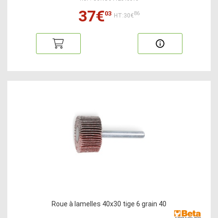
37€
03
86
HT:30€
Roue à lamelles 40x30 tige 6 grain 40