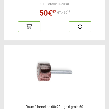
Ref : CONSO112660004
50€
57
14
HT:42€
Roue à lamelles 60x20 tige 6 grain 60