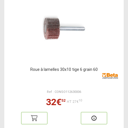
Roue à lamelles 30x10 tige 6 grain 60
Ref : CONSO112630006
32€
52
10
HT:27€