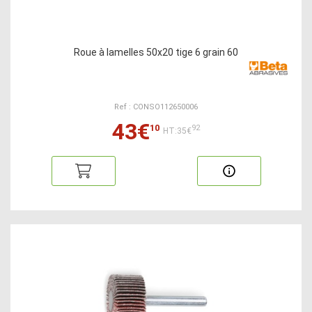
Roue à lamelles 50x20 tige 6 grain 60
Ref : CONSO112650006
43€
10
92
HT:35€