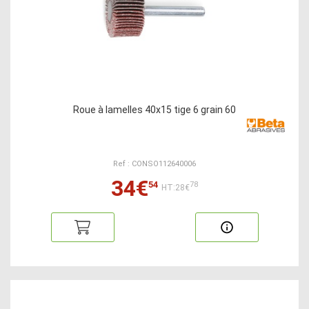
Roue à lamelles 40x15 tige 6 grain 60
Ref : CONSO112640006
34€
54
78
HT:28€