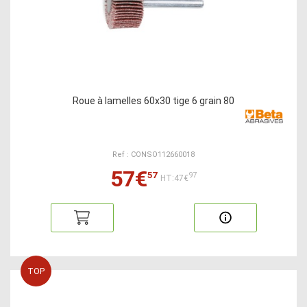
Roue à lamelles 60x30 tige 6 grain 80
Ref : CONSO112660018
57€
57
97
HT:47€
TOP