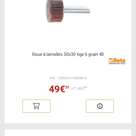
Roue à lamelles 50x30 tige 6 grain 40
Ref : CONSO112650014
49€
01
84
HT:40€