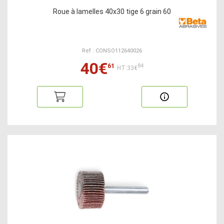
Roue à lamelles 40x30 tige 6 grain 60
Ref : CONSO112640026
40€
61
84
HT:33€