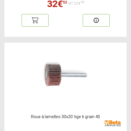
32€
52
10
HT:27€
Roue à lamelles 30x20 tige 6 grain 40