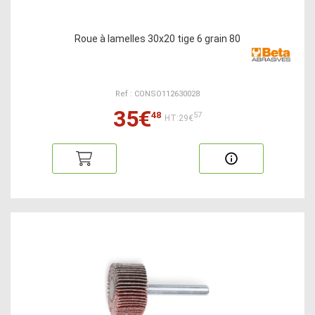
Roue à lamelles 30x20 tige 6 grain 80
Ref : CONSO112630028
35€
48
57
HT:29€