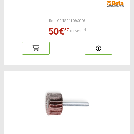
Ref : CONSO112660006
50€
57
14
HT:42€