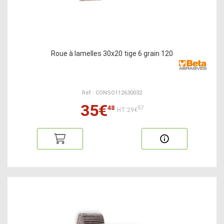
Roue à lamelles 30x20 tige 6 grain 120
Ref : CONSO112630032
35€
48
57
HT:29€