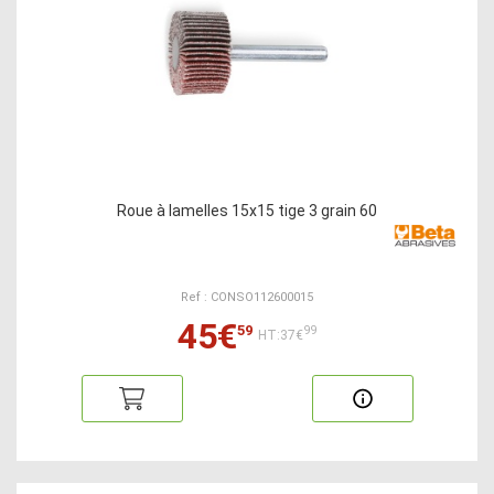
Roue à lamelles 15x15 tige 3 grain 60
Ref : CONSO112600015
45€
59
99
HT:37€