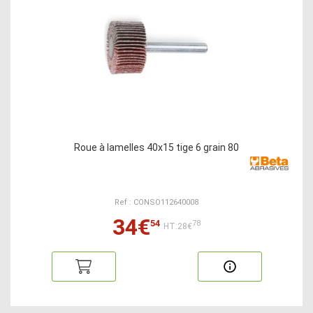
Roue à lamelles 40x15 tige 6 grain 80
Ref : CONSO112640008
34€
54
78
HT:28€