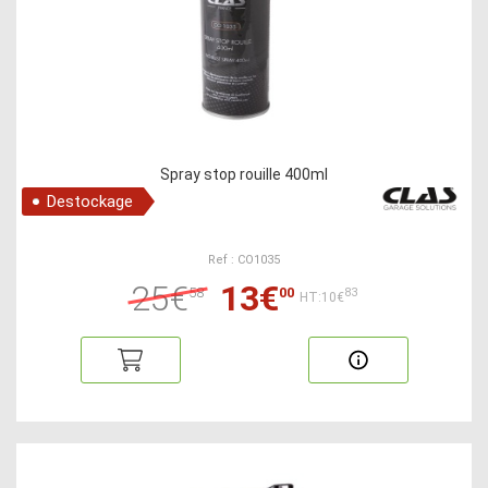
Spray stop rouille 400ml
Destockage
Ref : CO1035
25€
13€
58
00
83
HT:10€