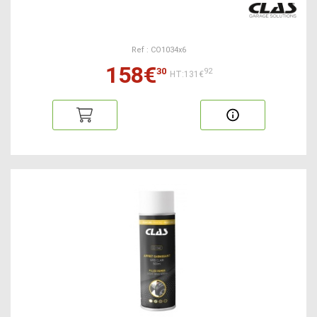
Ref : CO1034x6
158€
30
92
HT:131€