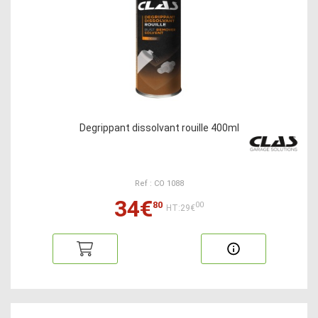
Degrippant dissolvant rouille 400ml
Ref : CO 1088
34€
80
00
HT:29€