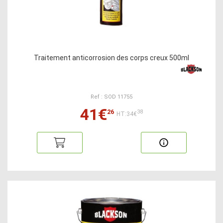
Traitement anticorrosion des corps creux 500ml
Ref : SOD 11755
41€
26
38
HT:34€