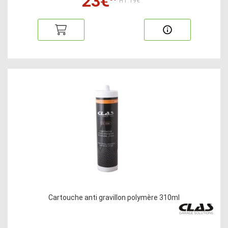
23€
HT:19€
Cartouche anti gravillon polymère 310ml