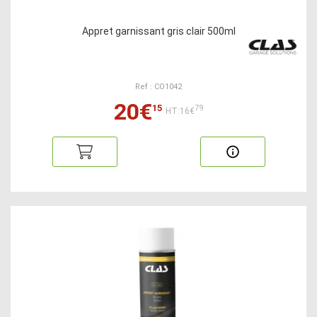
Appret garnissant gris clair 500ml
Ref : CO1042
20€
15
79
HT:16€