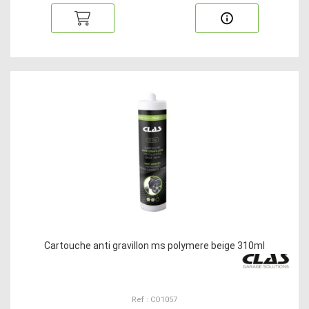
Cartouche anti gravillon ms polymere beige 310ml
Ref : CO1057