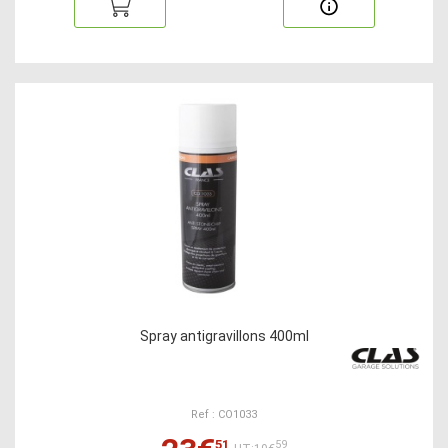
Spray antigravillons 400ml
Ref : CO1033
51
59