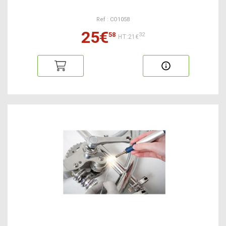
Ref : CO1058
25€
58
32
HT:21€