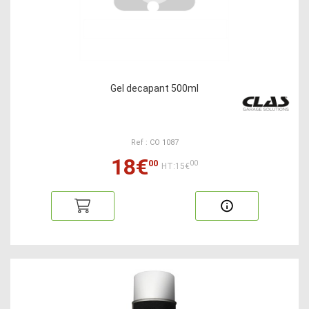
Gel decapant 500ml
Ref : CO 1087
18€
00
00
HT:15€