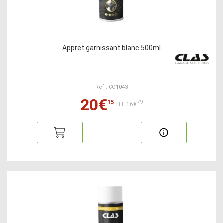
Appret garnissant blanc 500ml
Ref : CO1043
20€
15
79
HT:16€