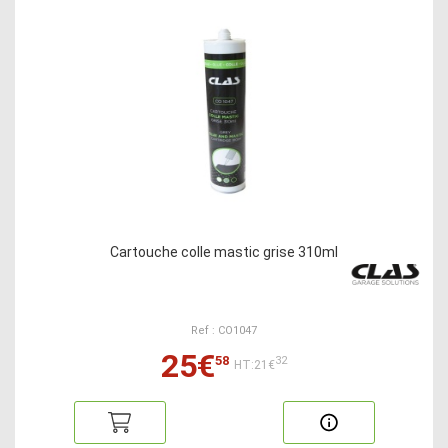
Cartouche colle mastic grise 310ml
Ref : CO1047
25€
58
32
HT:21€