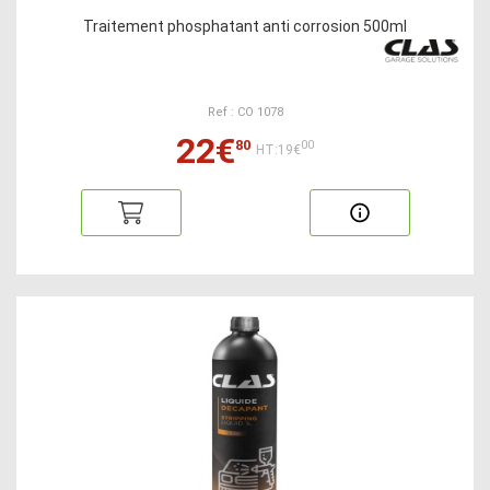
Traitement phosphatant anti corrosion 500ml
Ref : CO 1078
22€
80
00
HT:19€