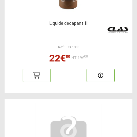
Liquide decapant 1l
Ref : CO 1086
22€
80
00
HT:19€