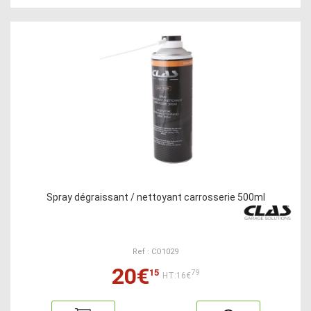
Spray dégraissant / nettoyant carrosserie 500ml
Ref : CO1029
20€
15
79
HT:16€