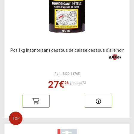
Pot 1kg insonorisant dessous de caisse dessous d'aile noir
Ref : SOD 11765
27€
26
72
HT:22€
TOP