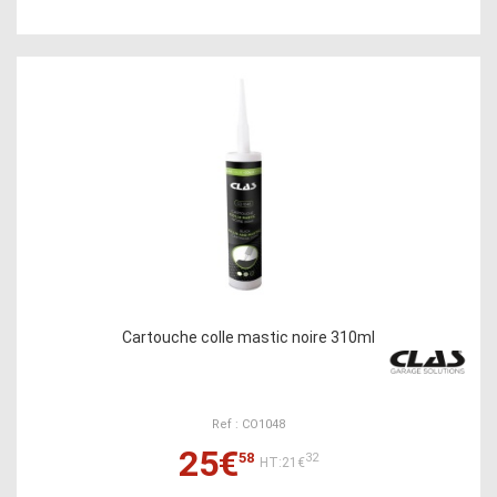
Cartouche colle mastic noire 310ml
Ref : CO1048
25€
58
32
HT:21€