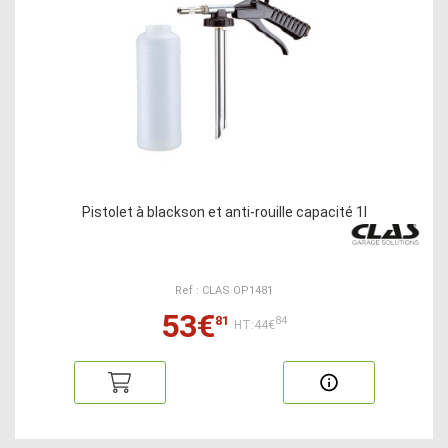
Pistolet à blackson et anti-rouille capacité 1l
Ref : CLAS OP1481
53€
81
84
HT:44€