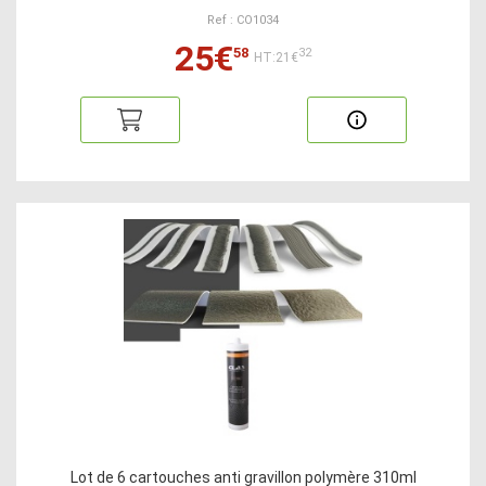
Ref : CO1034
25€
58
32
HT:21€
Lot de 6 cartouches anti gravillon polymère 310ml