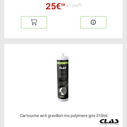
25€
58
32
HT:21€
Cartouche anti gravillon ms polymere gris 310ml