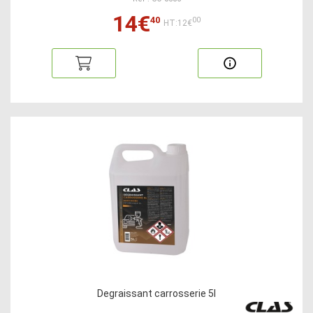
14€
40
00
HT:12€
Degraissant carrosserie 5l