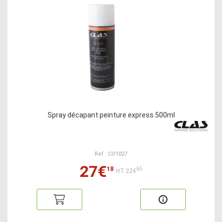
Spray décapant peinture express 500ml
Ref : CO1027
27€
18
65
HT:22€