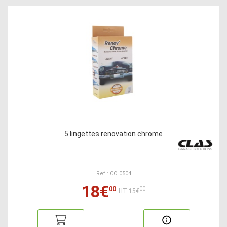
5 lingettes renovation chrome
Ref : CO 0504
18€
00
00
HT:15€