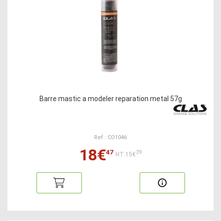
Barre mastic a modeler reparation metal 57g
Ref : CO1046
18€
47
39
HT:15€