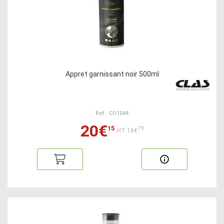
Appret garnissant noir 500ml
Ref : CO1044
20€
15
79
HT:16€