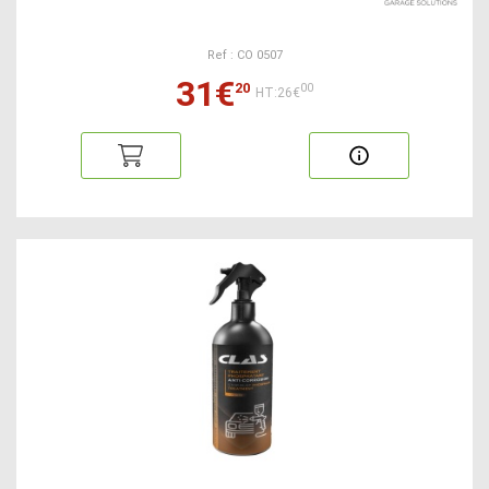
Ref : CO 0507
31€
20
00
HT:26€