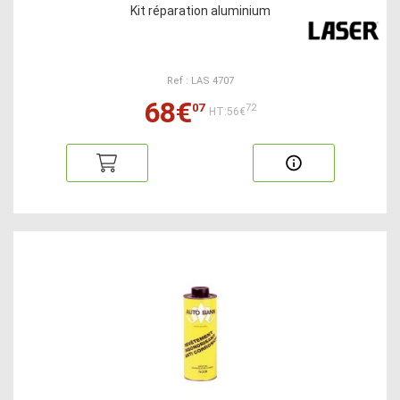
Kit réparation aluminium
Ref : LAS 4707
68€
07
72
HT:56€