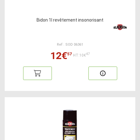
Bidon 1l revêtement insonorisant
Ref : SOD 06361
12€
57
47
HT:10€