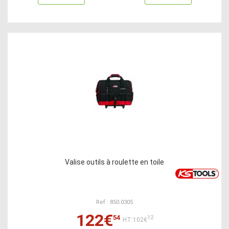
Valise outils à roulette en toile
Ref : 850.0305
122€
54
12
HT:102€