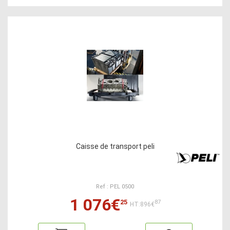
Caisse de transport peli
Ref : PEL 0500
1 076€
25
87
HT:896€