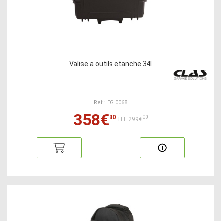
Valise a outils etanche 34l
Ref : EG 0068
358€
80
00
HT:299€