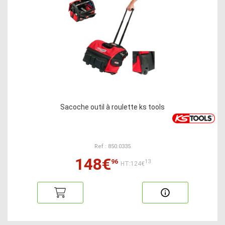
Sacoche outil à roulette ks tools
Ref : 850.0335
148€
96
13
HT:124€