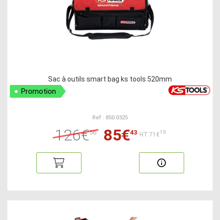
Sac à outils smart bag ks tools 520mm
Promotion
Ref : 850.0325
126€
85€
56
43
19
HT:71€