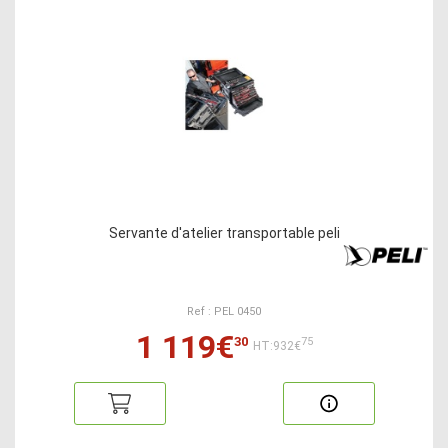
Servante d'atelier transportable peli
Ref : PEL 0450
1 119€
30
75
HT:932€