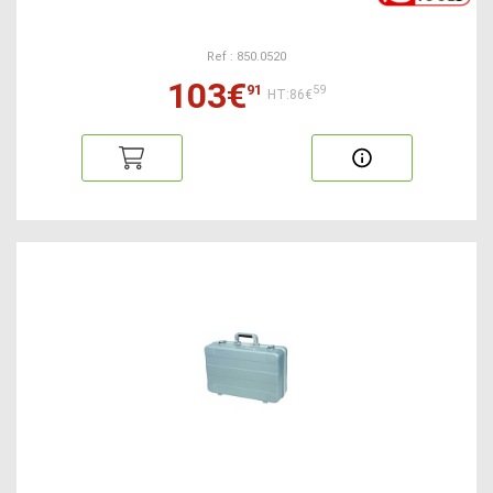
Ref : 850.0520
103€
91
59
HT:86€