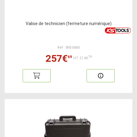
Valise de technicien (fermeture numérique)
Ref : 850.0560
257€
69
74
HT:214€