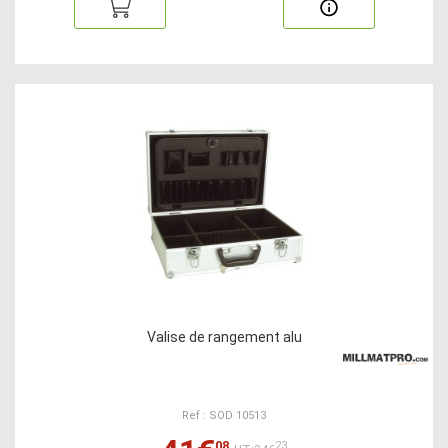
Valise de rangement alu
Ref : SOD 10513
08
23