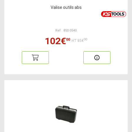
Valise outils abs
Ref : 850.0540
102€
00
00
HT:85€