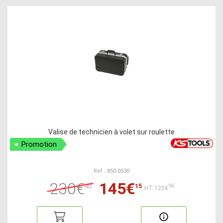
Valise de technicien à volet sur roulette
Promotion
Ref : 850.0530
230€
145€
40
15
96
HT:120€