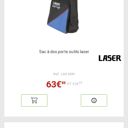
Sac à dos porte outils laser
Ref : LAS 6591
63€
88
23
HT:53€