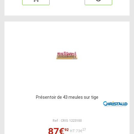
Présentoir de 43 meules sur tige
Ref : CRIS 1223100
87€
92
27
HT:73€