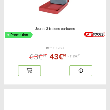
Jeu de 3 fraises carbures
Promotion
Ref : 515.3203
63€
43€
84
09
91
HT:35€