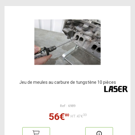
Jeu de meules au carbure de tungstène 10 pièces
Ref : 6989
56€
80
33
HT:47€