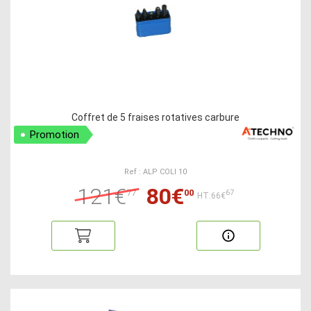
Coffret de 5 fraises rotatives carbure
Promotion
Ref : ALP COLI 10
121€
80€
77
00
67
HT:66€