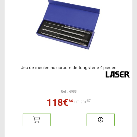
Jeu de meules au carbure de tungstène 4 pièces
Ref : 6988
118€
64
87
HT:98€