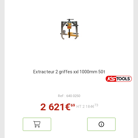
Extracteur 2 griffes xxl 1000mm 50t
Ref : 640.0250
2 621€
69
73
HT:2 184€