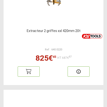
Extracteur 2 griffes xxl 420mm 20t
Ref : 640.0220
825€
45
87
HT:687€