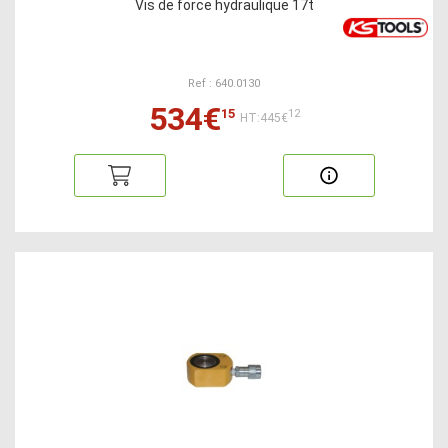
Vis de force hydraulique 17t
Ref : 640.0130
534€
15
12
HT:445€