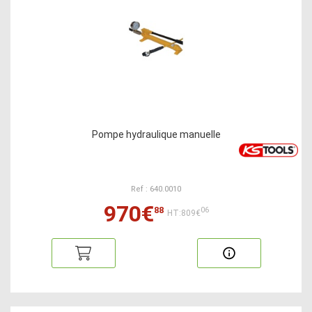
Pompe hydraulique manuelle
Ref : 640.0010
970€
88
06
HT:809€