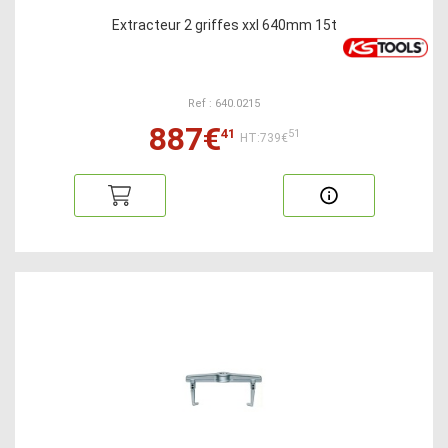
Extracteur 2 griffes xxl 640mm 15t
Ref : 640.0215
887€
41
51
HT:739€