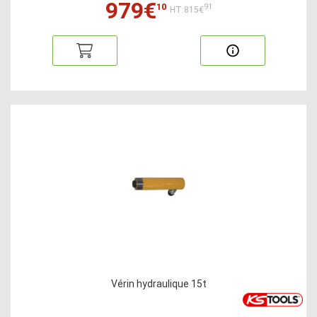
979€
10
91
HT:815€
Vérin hydraulique 15t