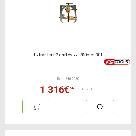
Extracteur 2 griffes xxl 700mm 30t
Ref : 640.0230
1 316€
54
11
HT:1 097€