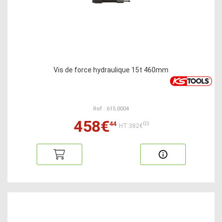
Vis de force hydraulique 15t 460mm
Ref : 615.0004
458€
44
03
HT:382€