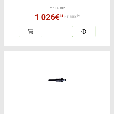
Ref : 640.0120
1 026€
44
36
HT:855€