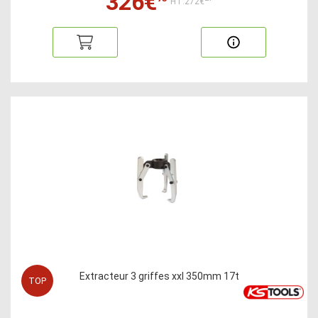
326€
HT:272€
Extracteur 3 griffes xxl 350mm 17t
TOP