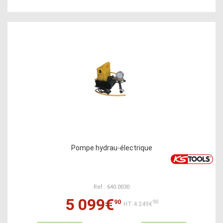
Pompe hydrau-électrique
Ref : 640.0030
5 099€
90
90
HT:4 249€