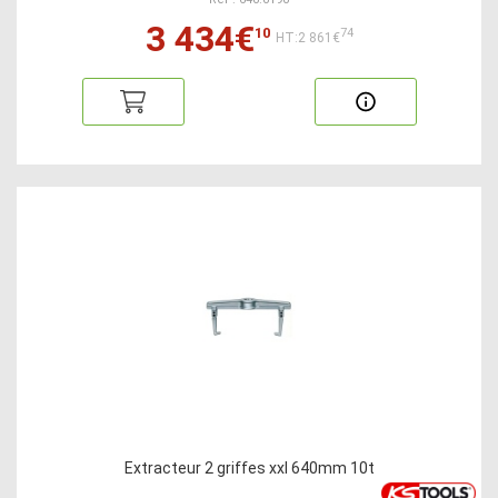
3 434€
10
74
HT:2 861€
Extracteur 2 griffes xxl 640mm 10t