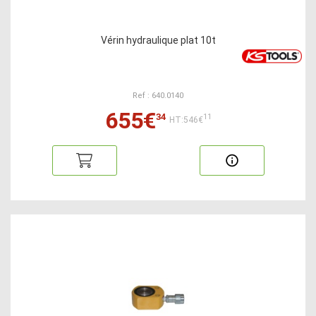
Vérin hydraulique plat 10t
Ref : 640.0140
655€
34
11
HT:546€