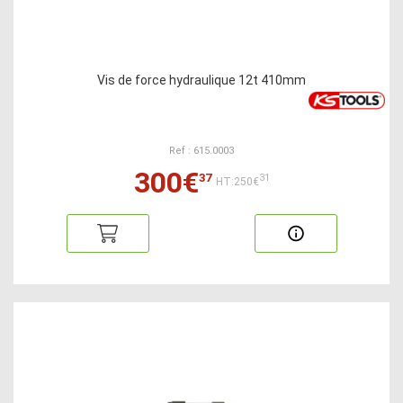
Vis de force hydraulique 12t 410mm
Ref : 615.0003
300€
37
31
HT:250€