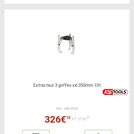
Extracteur 3 griffes xxl 350mm 10t
Ref : 640.0310
326€
73
27
HT:272€