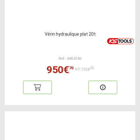
Vérin hydraulique plat 20t
Ref : 640.0150
950€
70
25
HT:792€