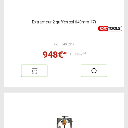
Extracteur 2 griffes xxl 640mm 17t
Ref : 640.0217
948€
40
33
HT:790€