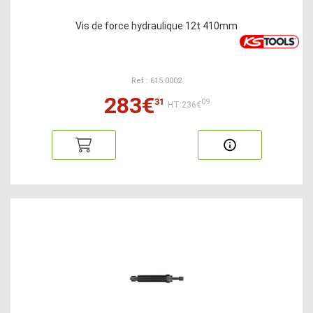
Vis de force hydraulique 12t 410mm
Ref : 615.0002
283€
31
09
HT:236€