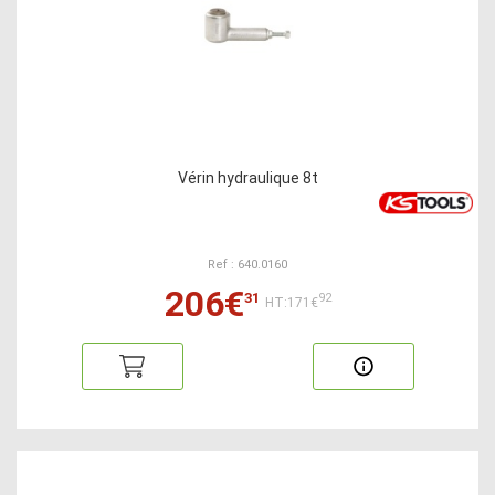
Vérin hydraulique 8t
Ref : 640.0160
206€
31
92
HT:171€