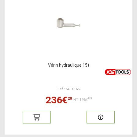
Vérin hydraulique 15t
Ref : 640.0165
236€
20
83
HT:196€