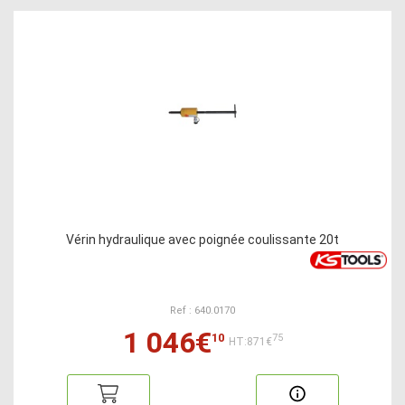
Vérin hydraulique avec poignée coulissante 20t
Ref : 640.0170
1 046€
10
75
HT:871€