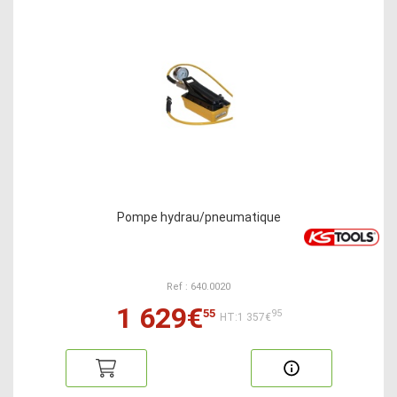
Pompe hydrau/pneumatique
Ref : 640.0020
1 629€
55
95
HT:1 357€