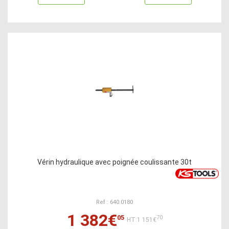
Vérin hydraulique avec poignée coulissante 30t
Ref : 640.0180
1 382€
05
70
HT:1 151€