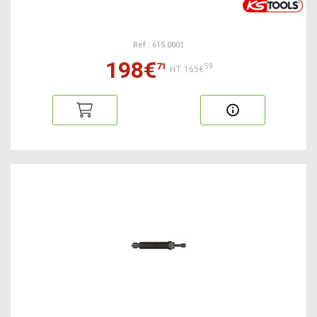
Ref : 615.0001
198€
71
59
HT:165€