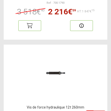
Ref : 700.1790
3 518€
2 216€
40
59
15
HT:1 847€
Vis de force hydraulique 12t 260mm