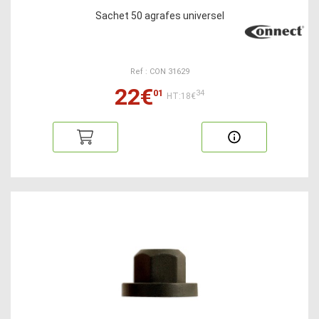
Sachet 50 agrafes universel
Ref : CON 31629
22€
01
34
HT:18€