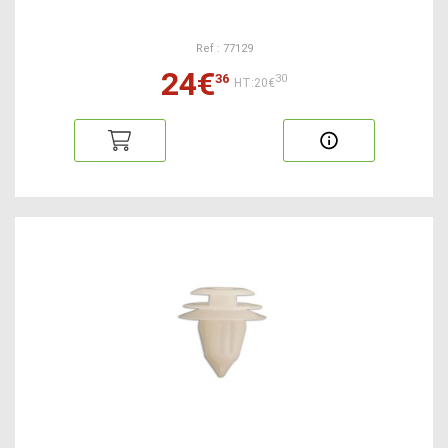
Ref : 77129
24€
36
30
HT:20€