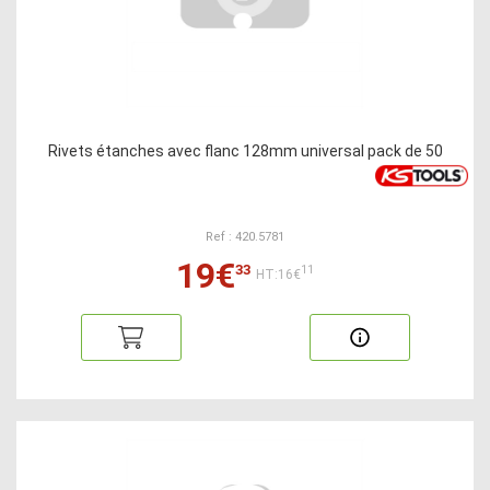
Rivets étanches avec flanc 128mm universal pack de 50
Ref : 420.5781
19€
33
11
HT:16€