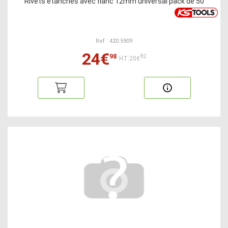
Rivets étanches avec flanc 12mm universal pack de 50
Ref : 420.5909
24€
98
82
HT:20€