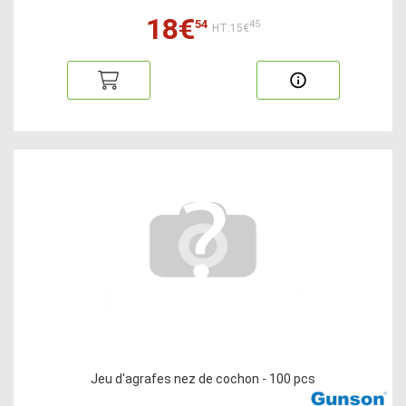
18€
54
45
HT:15€
Jeu d'agrafes nez de cochon - 100 pcs