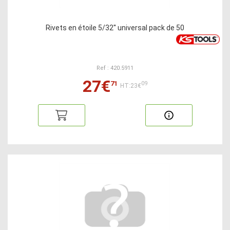
Rivets en étoile 5/32'' universal pack de 50
Ref : 420.5911
27€
71
09
HT:23€