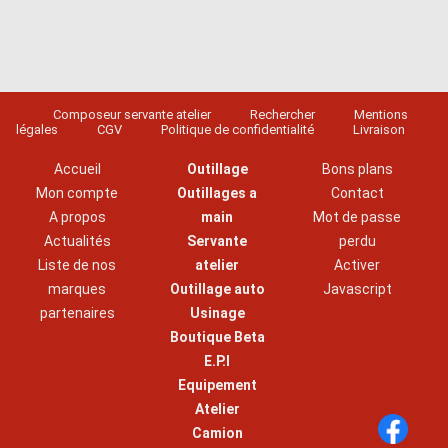
Composeur servante atelier
Rechercher
Mentions
légales
CGV
Politique de confidentialité
Livraison
Accueil
Outillage
Bons plans
Mon compte
Outillages a
Contact
A propos
main
Mot de passe
Actualités
Servante
perdu
Liste de nos
atelier
Activer
marques
Outillage auto
Javascript
partenaires
Usinage
Boutique Beta
E.P.I
Equipement
Atelier
Camion