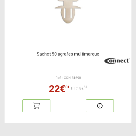
Sachet 50 agrafes multimarque
Ref : CON 31690
22€
01
34
HT:18€