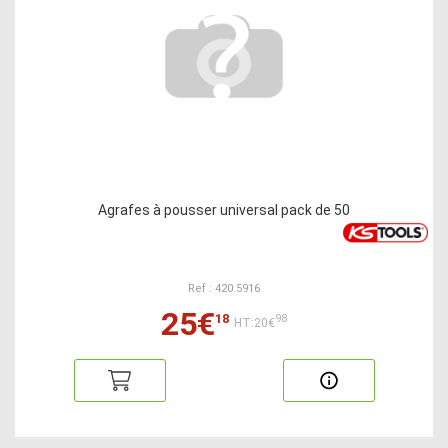
Agrafes à pousser universal pack de 50
Ref : 420.5916
25€
18
98
HT:20€