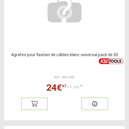
Agrafes pour fixation de câbles blanc universal pack de 50
Ref : 420.5901
24€
47
39
HT:20€