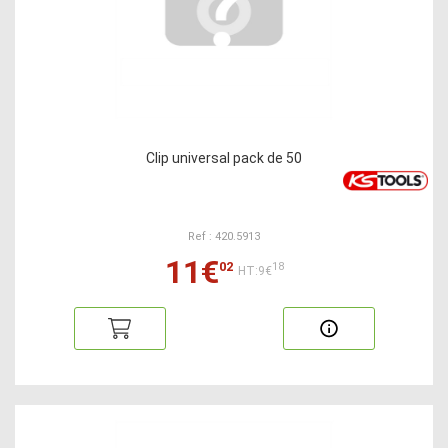
Clip universal pack de 50
Ref : 420.5913
11€
02
18
HT:9€