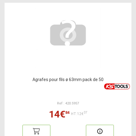
Agrafes pour fils ø 63mm pack de 50
Ref : 420.5957
14€
84
37
HT:12€