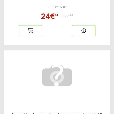
Ref : 420.5906
24€
61
51
HT:20€