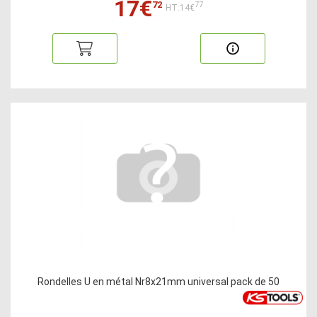
17€
72
77
HT:14€
Rondelles U en métal Nr8x21mm universal pack de 50