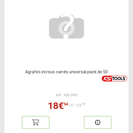
Agrafes écrous carrés universal pack de 50
Ref : 420.5902
18€
54
45
HT:15€