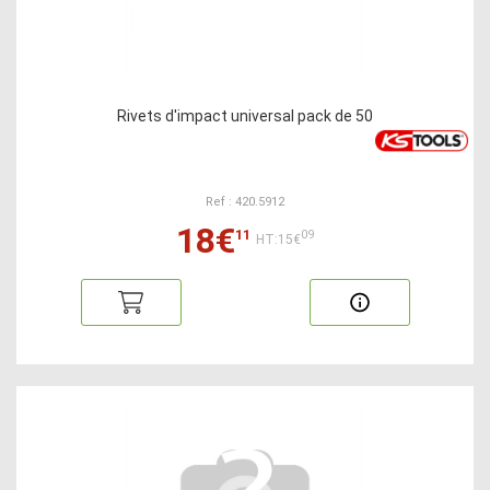
Rivets d'impact universal pack de 50
Ref : 420.5912
18€
11
09
HT:15€