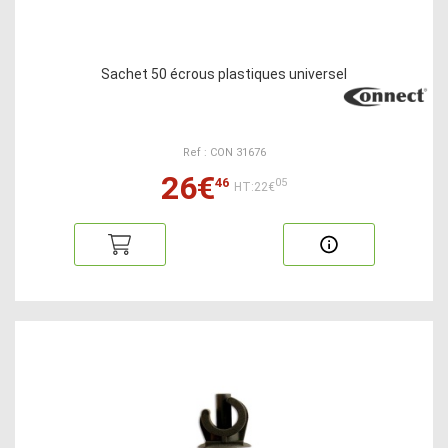
Sachet 50 écrous plastiques universel
Ref : CON 31676
26€
46
05
HT:22€