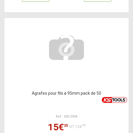
Agrafes pour fils ø 95mm pack de 50
Ref : 420.5958
15€
35
79
HT:12€