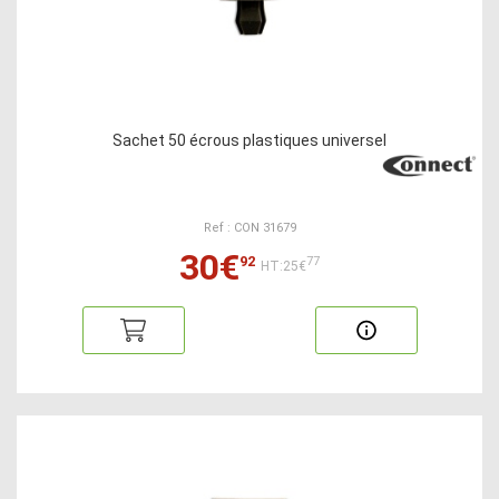
Sachet 50 écrous plastiques universel
Ref : CON 31679
30€
92
77
HT:25€