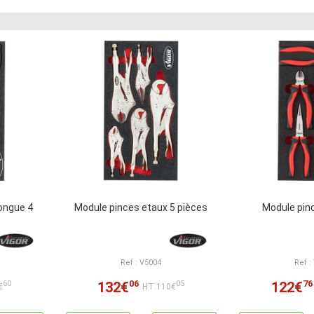
longue 4
Module pinces etaux 5 pièces
Module pin
Ref : V5004
Ref :
06
76
132€
122€
60
05
€
HT:110€