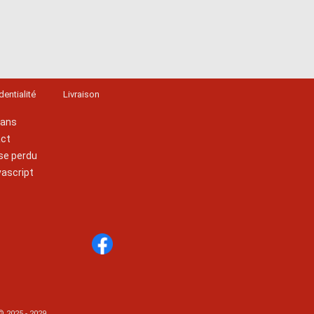
dentialité
Livraison
lans
act
se perdu
vascript
© 2025 - 2029