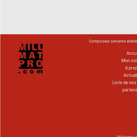
Composeur servante atelie
Accue
Mon co
A pro
Actual
Liste de no
parten
Millmatpro.