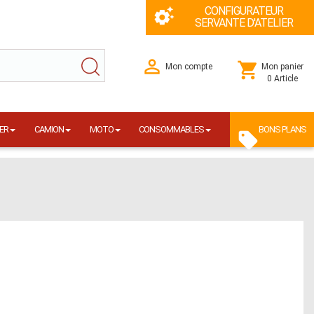
CONFIGURATEUR
SERVANTE D'ATELIER
Mon compte
Mon panier
0 Article
ER
CAMION
MOTO
CONSOMMABLES
BONS PLANS