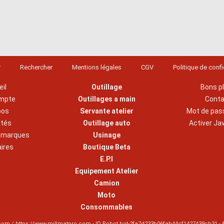
r
Rechercher
Mentions légales
CGV
Politique de confi
il
Outillage
Bons p
mpte
Outillages a main
Cont
pos
Servante atelier
Mot de pas
ités
Outillage auto
Activer Ja
s marques
Usinage
aires
Boutique Beta
E.P.I
Equipement Atelier
Camion
Moto
Consommables
com / https://www.millmatpro.com - ID
Robot bot-2fa7d233b06fab44cf1427439cb31
- 