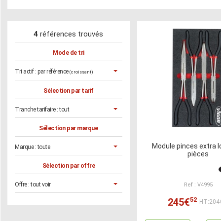
4
références trouvés
Mode de tri
Tri actif :
par référence
(croissant)
Sélection par tarif
Tranche tarifaire :
tout
Sélection par marque
Module pinces extra 
Marque :
toute
pièces
Sélection par offre
Offre :
tout voir
Ref : V4995
52
245€
HT:204