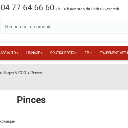
04 77 64 66 60
8h - 15h non stop du lundi au vendredi
LAGE AUTO
USINAGE
BOUTIQUE BETA
E.P.I
EQUIPEMENT ATELI
utillages VIGOR
Pinces
Pinces
ectronique