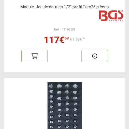
Module: Jeu de douilles 1/2" profil Torx26 pièces
Ref : 4119BGS
117€
68
07
HT:98€