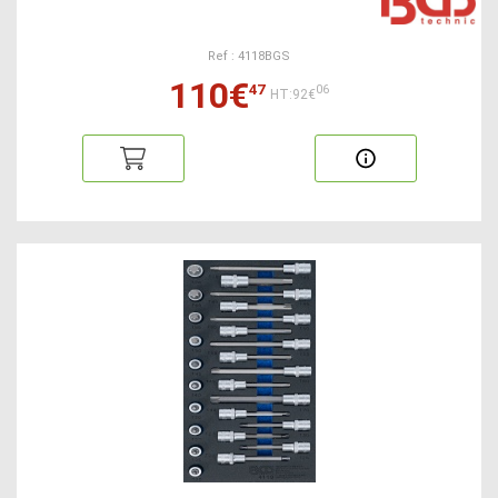
Ref : 4118BGS
110€
47
06
HT:92€