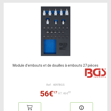
Module d’embouts et de douilles à embouts 27 pièces
Ref : 4097BGS
56€
17
81
HT:46€