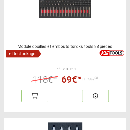
Module douilles et embouts torx ks tools 88 pièces
Destockage
Ref : 713.5010
118€
69€
08
70
08
HT:58€