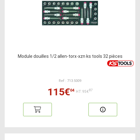
Module douilles 1/2 allen-torx-xzn ks tools 32 pièces
Ref : 713.5009
115€
04
87
HT:95€