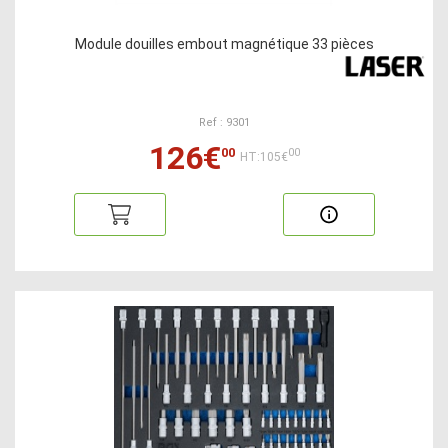
Module douilles embout magnétique 33 pièces
Ref : 9301
126€
00
00
HT:105€