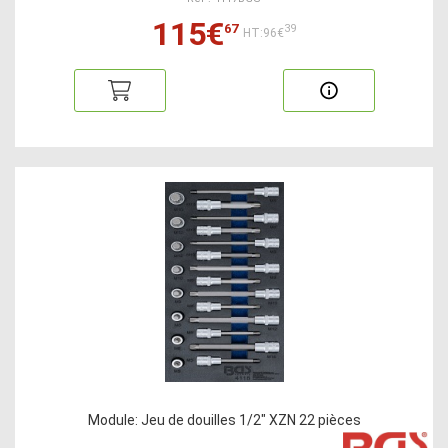
115€
67
39
HT:96€
Module: Jeu de douilles 1/2" XZN 22 pièces