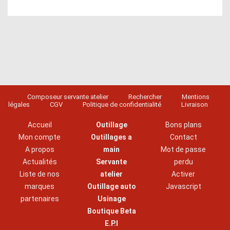
Composeur servante atelier
Rechercher
Mentions
légales
CGV
Politique de confidentialité
Livraison
Accueil
Outillage
Bons plans
Mon compte
Outillages a
Contact
A propos
main
Mot de passe
Actualités
Servante
perdu
Liste de nos
atelier
Activer
marques
Outillage auto
Javascript
partenaires
Usinage
Boutique Beta
E.P.I