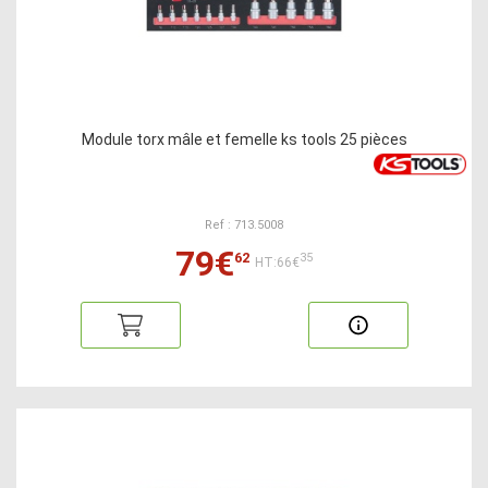
Module torx mâle et femelle ks tools 25 pièces
Ref : 713.5008
79€
62
35
HT:66€