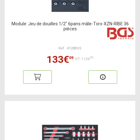
Module: Jeu de douilles 1/2" 6pans mâle-Torx-XZN-RIBE 36
pièces
Ref : 4120BGS
133€
09
91
HT:110€