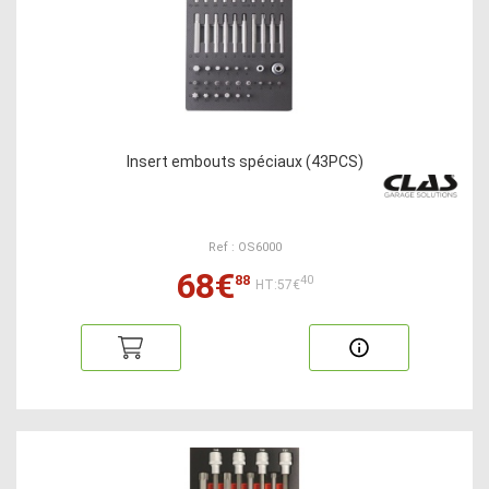
Insert embouts spéciaux (43PCS)
Ref : OS6000
68€
88
40
HT:57€