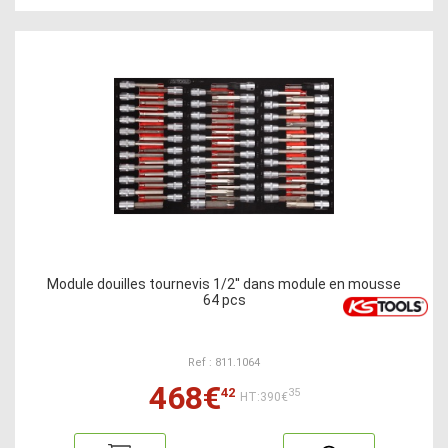
Module douilles tournevis 1/2'' dans module en mousse
64 pcs
Ref : 811.1064
468€
42
35
HT:390€