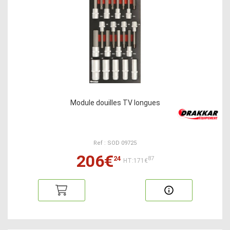
Module douilles TV longues
Ref : SOD 09725
206€
24
87
HT:171€