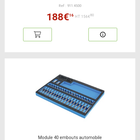
Ref : 911.4500
188€
16
80
HT:156€
Module 40 embouts automobile