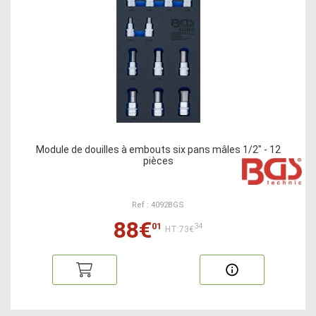
Module de douilles à embouts six pans mâles 1/2" - 12
pièces
Ref : 4092BGS
88€
01
34
HT:73€