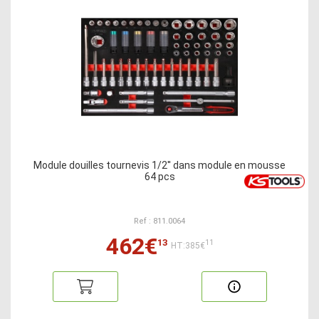
Module douilles tournevis 1/2'' dans module en mousse
64 pcs
Ref : 811.0064
462€
13
11
HT:385€