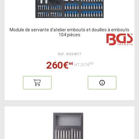
Module de servante d'atelier embouts et douilles à embouts
104 pièces
Ref : BGS4017
260€
44
03
HT:217€