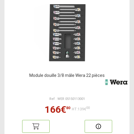
Module douille 3/8 mâle Wera 22 pièces
Ref : WER 05150113001
166€
80
00
HT:139€