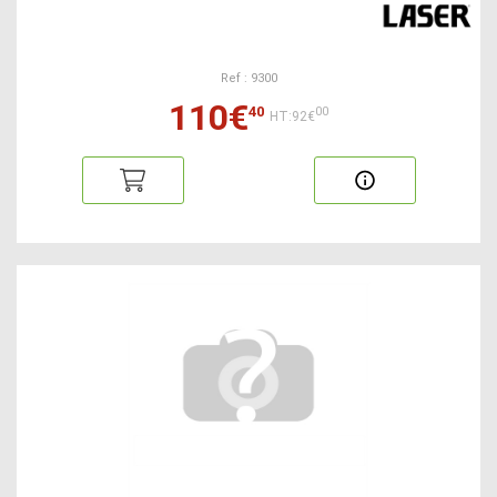
Ref : 9300
110€
40
00
HT:92€