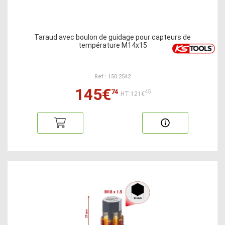
Taraud avec boulon de guidage pour capteurs de
température M14x15
Ref : 150.2542
145€
74
45
HT:121€