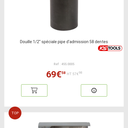
Douille 1/2'' spéciale pipe d'admission 58 dentes
Ref : 455.0005
69€
58
98
HT:57€
TOP