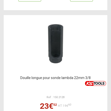
Douille longue pour sonde lambda 22mm 3/8
Ref : 150.2128
23€
52
60
HT:19€