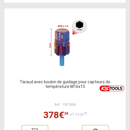
Taraud avec boulon de guidage pour capteurs de
température M16x15
Ref : 150.2556
378€
24
20
HT:315€