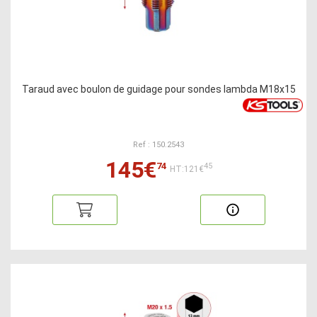
Taraud avec boulon de guidage pour sondes lambda M18x15
Ref : 150.2543
145€
74
45
HT:121€