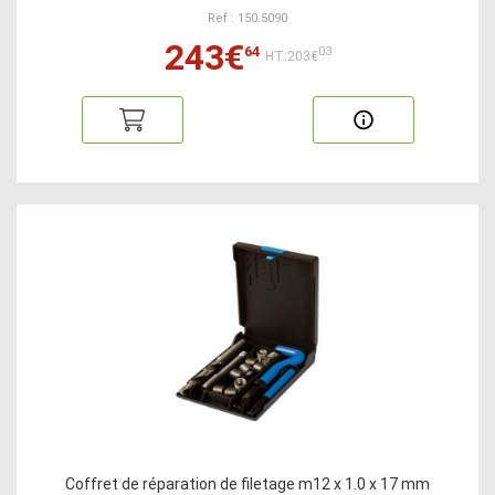
Ref : 150.5090
243€
64
03
HT:203€
Coffret de réparation de filetage m12 x 1.0 x 17 mm