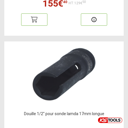
155€
40
50
HT:129€
Douille 1/2'' pour sonde lamda 17mm longue