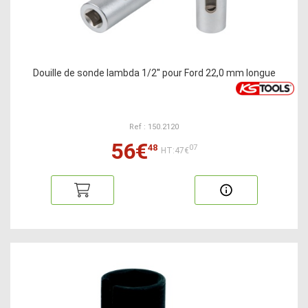
Douille de sonde lambda 1/2'' pour Ford 22,0 mm longue
Ref : 150.2120
56€
48
07
HT:47€