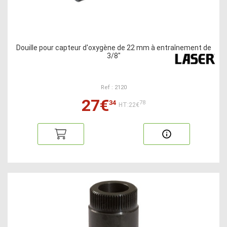
Douille pour capteur d'oxygène de 22 mm à entraînement de
3/8"
Ref : 2120
27€
34
78
HT:22€