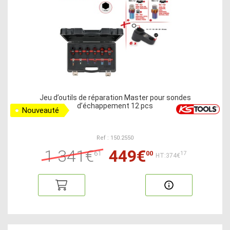
Jeu d’outils de réparation Master pour sondes
d’échappement 12 pcs
Nouveauté
Ref : 150.2550
1 341€
449€
61
00
17
HT:374€