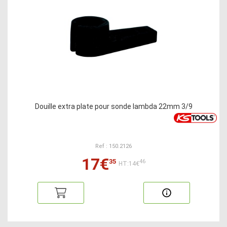
Douille extra plate pour sonde lambda 22mm 3/9
Ref : 150.2126
17€
35
46
HT:14€