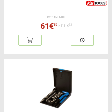
Ref : 150.6100
61€
59
32
HT:51€