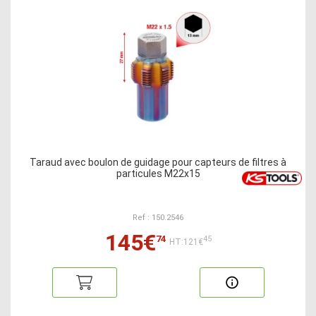
Taraud avec boulon de guidage pour capteurs de filtres à
particules M22x15
Ref : 150.2546
145€
74
45
HT:121€