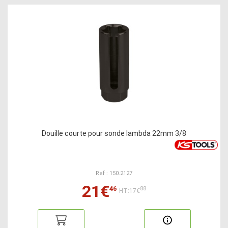
Douille courte pour sonde lambda 22mm 3/8
Ref : 150.2127
21€
46
88
HT:17€