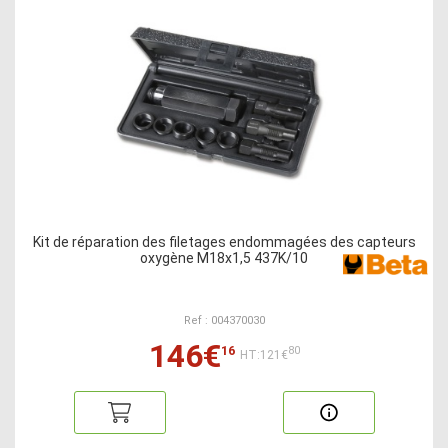
Kit de réparation des filetages endommagées des capteurs
oxygène M18x1,5 437K/10
Ref : 004370030
146€
16
80
HT:121€