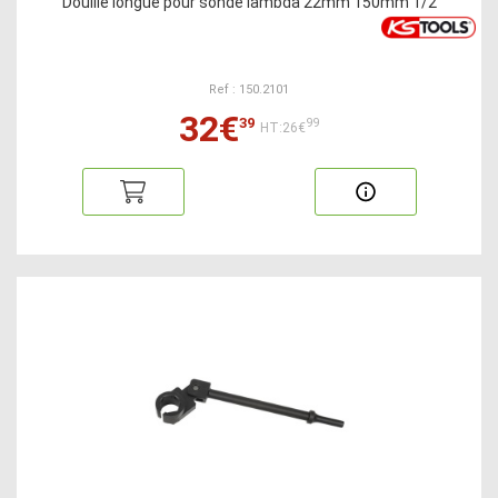
Douille longue pour sonde lambda 22mm 150mm 1/2
Ref : 150.2101
32€
39
99
HT:26€