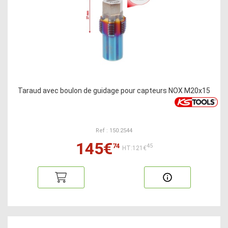
Taraud avec boulon de guidage pour capteurs NOX M20x15
Ref : 150.2544
145€
74
45
HT:121€