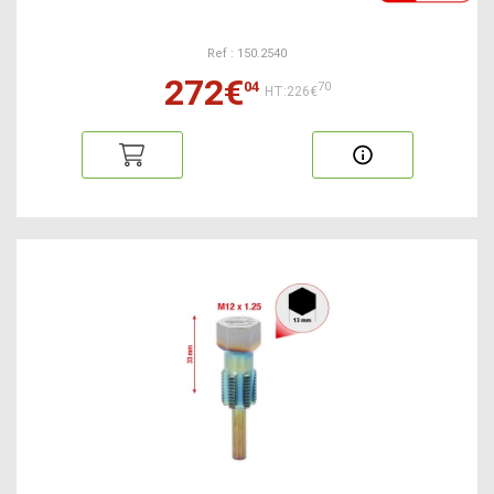
Ref : 150.2540
272€
04
70
HT:226€