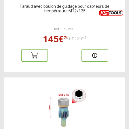
Taraud avec boulon de guidage pour capteurs de
température M12x125
Ref : 150.2541
145€
74
45
HT:121€