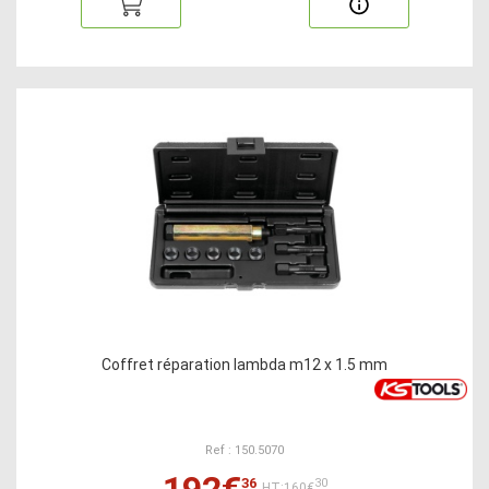
Coffret réparation lambda m12 x 1.5 mm
Ref : 150.5070
192€
36
30
HT:160€