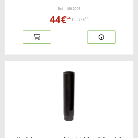
Ref : 150.2095
44€
94
45
HT:37€