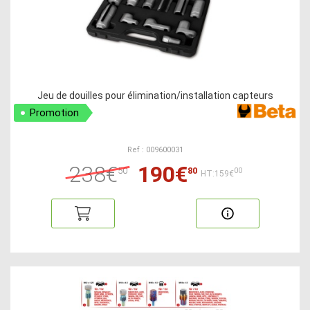
Jeu de douilles pour élimination/installation capteurs
Promotion
Ref : 009600031
238€
190€
50
80
00
HT:159€