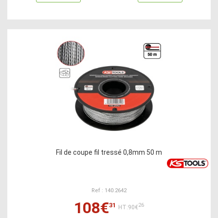
Fil de coupe fil tressé 0,8mm 50 m
Ref : 140.2642
108€
31
26
HT:90€