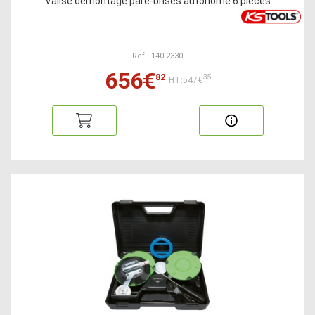
Valise démontage pare-brises autonome 6 pièces
Ref : 140.2330
656€
82
35
HT:547€