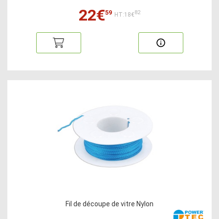
22€
59
82
HT:18€
Fil de découpe de vitre Nylon