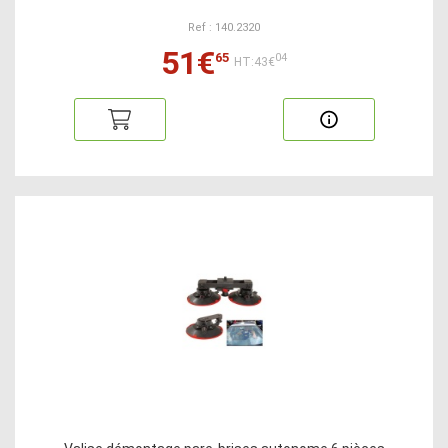
Ref : 140.2320
51€
65
04
HT:43€