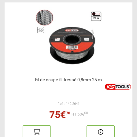
Fil de coupe fil tressé 0,8mm 25 m
Ref : 140.2641
75€
70
08
HT:63€