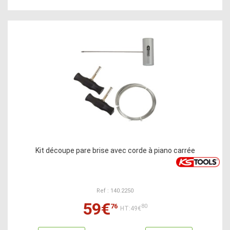
Kit découpe pare brise avec corde à piano carrée
Ref : 140.2250
59€
76
80
HT:49€