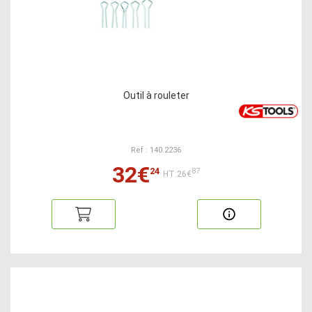
Outil à rouleter
Ref : 140.2236
32€
24
87
HT:26€