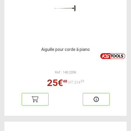
Aiguille pour corde à piano
Ref : 140.2206
25€
48
23
HT:21€