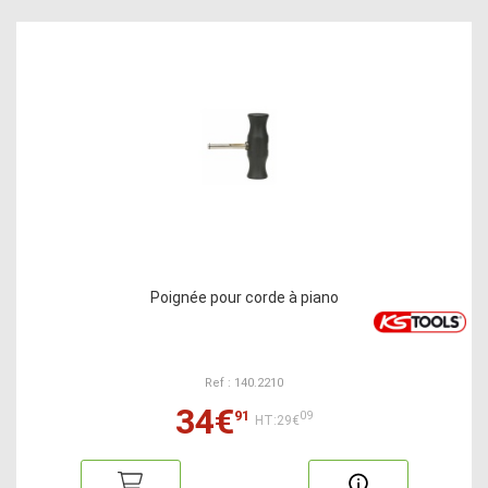
Poignée pour corde à piano
Ref : 140.2210
34€
91
09
HT:29€