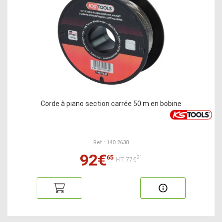
Corde à piano section carrée 50 m en bobine
Ref : 140.2638
92€
65
21
HT:77€