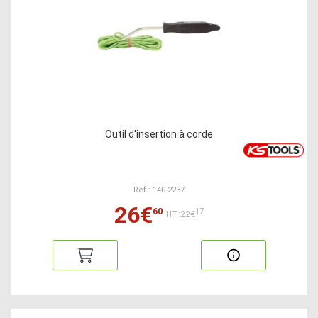
Outil d'insertion à corde
Ref : 140.2237
26€
60
17
HT:22€