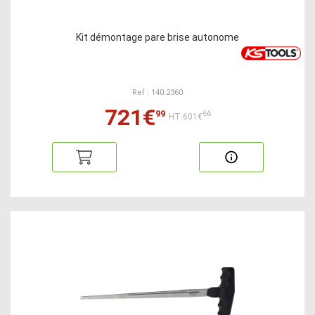
Kit démontage pare brise autonome
Ref : 140.2360
721€
99
66
HT:601€