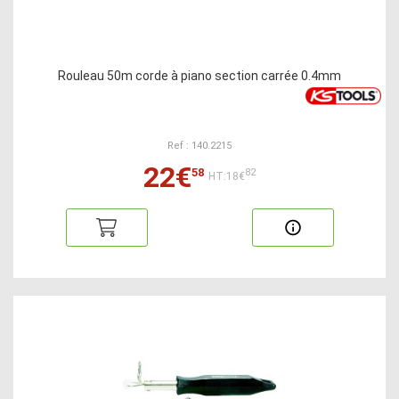
Rouleau 50m corde à piano section carrée 0.4mm
Ref : 140.2215
22€
58
82
HT:18€