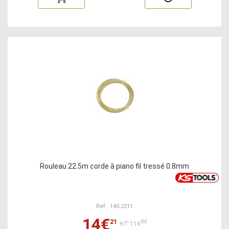
Rouleau 22.5m corde à piano fil tressé 0.8mm
Ref : 140.2211
14€
21
84
HT:11€