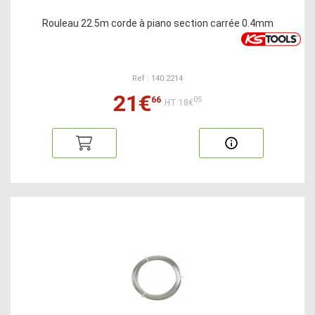
Rouleau 22.5m corde à piano section carrée 0.4mm
Ref : 140.2214
21€
66
05
HT:18€