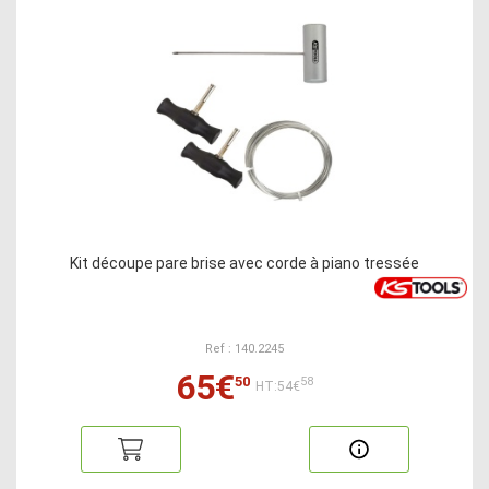
Kit découpe pare brise avec corde à piano tressée
Ref : 140.2245
65€
50
58
HT:54€