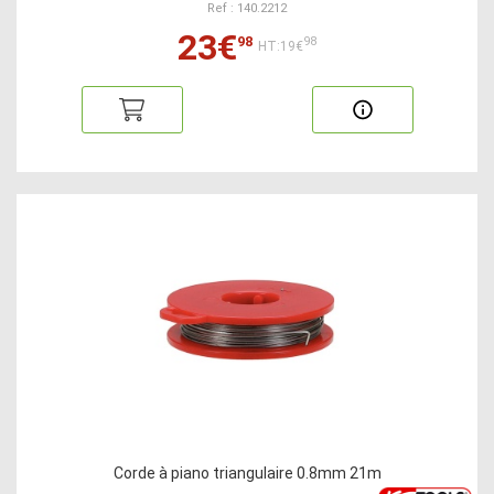
Ref : 140.2212
23€
98
98
HT:19€
Corde à piano triangulaire 0.8mm 21m