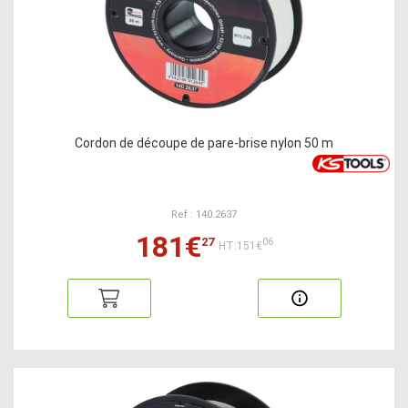
Cordon de découpe de pare-brise nylon 50 m
Ref : 140.2637
181€
27
06
HT:151€