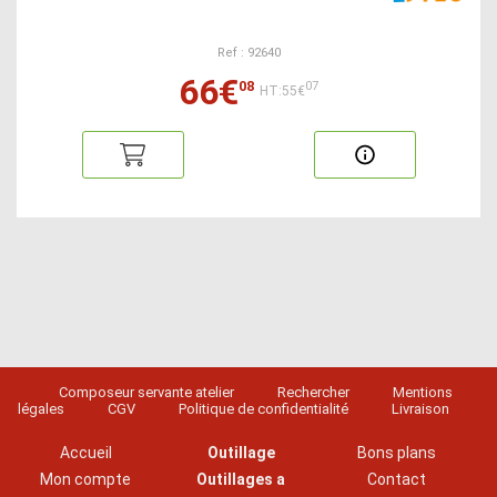
Ref : 92640
66€
08
07
HT:55€
Composeur servante atelier
Rechercher
Mentions
légales
CGV
Politique de confidentialité
Livraison
Accueil
Outillage
Bons plans
Mon compte
Outillages a
Contact