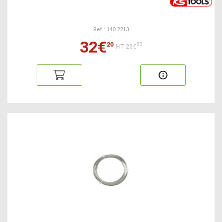
Ref : 140.2213
32€
20
83
HT:26€