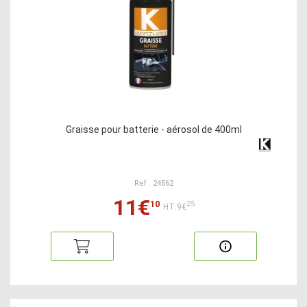
Graisse pour batterie - aérosol de 400ml
Ref : 24562
11€
10
25
HT:9€