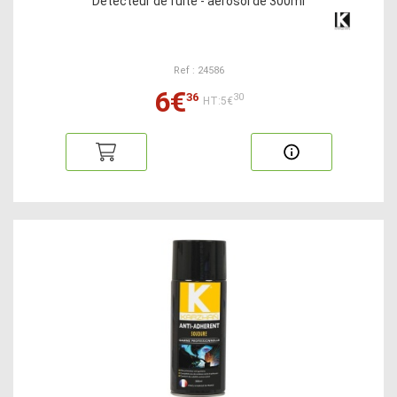
Détecteur de fuite - aérosol de 300ml
Ref : 24586
6€
36
30
HT:5€