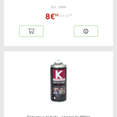
Ref : 24584
8€
52
10
HT:7€