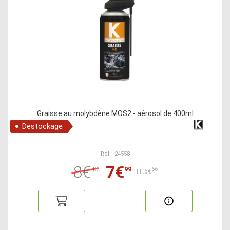
Graisse au molybdène MOS2 - aérosol de 400ml
Destockage
Ref : 24558
8€
7€
40
99
66
HT:6€