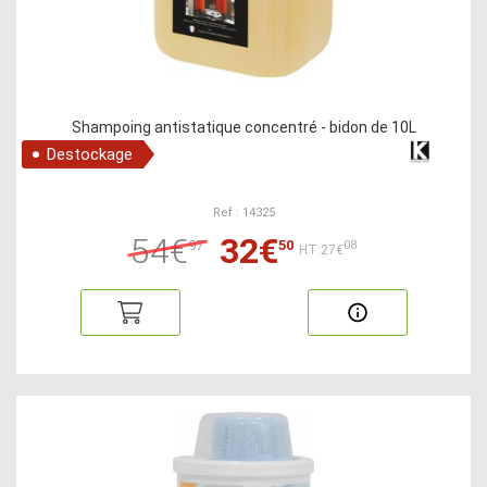
Shampoing antistatique concentré - bidon de 10L
Destockage
Ref : 14325
54€
32€
97
50
08
HT:27€