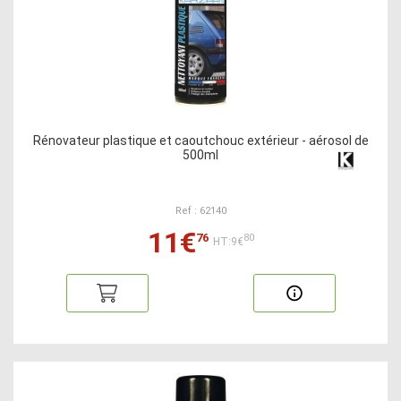
Rénovateur plastique et caoutchouc extérieur - aérosol de
500ml
Ref : 62140
11€
76
80
HT:9€