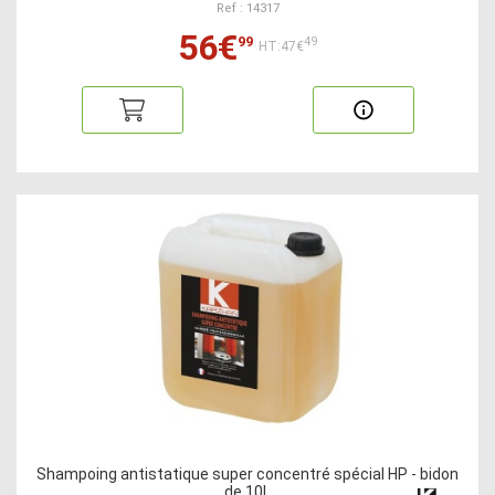
Ref : 14317
56€
99
49
HT:47€
Shampoing antistatique super concentré spécial HP - bidon
de 10L