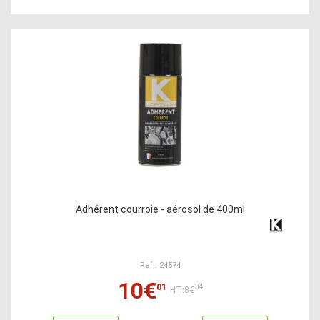
Adhérent courroie - aérosol de 400ml
Ref : 24574
10€
01
34
HT:8€