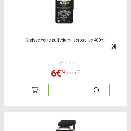
Graisse verte au lithium - aérosol de 400ml
Ref : 24560
6€
84
70
HT:5€