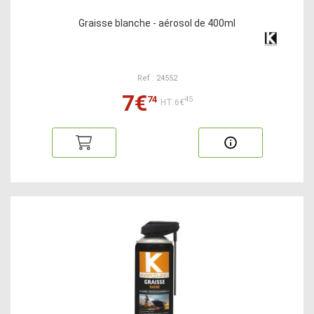
Graisse blanche - aérosol de 400ml
Ref : 24552
7€
74
45
HT:6€