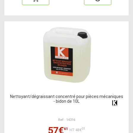
Nettoyant/dégraissant concentré pour pièces mécaniques
- bidon de 10L
Ref : 14316
57€
61
01
HT:48€