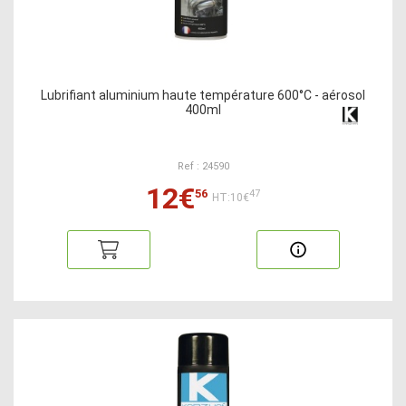
Lubrifiant aluminium haute température 600°C - aérosol
400ml
Ref : 24590
12€
56
47
HT:10€