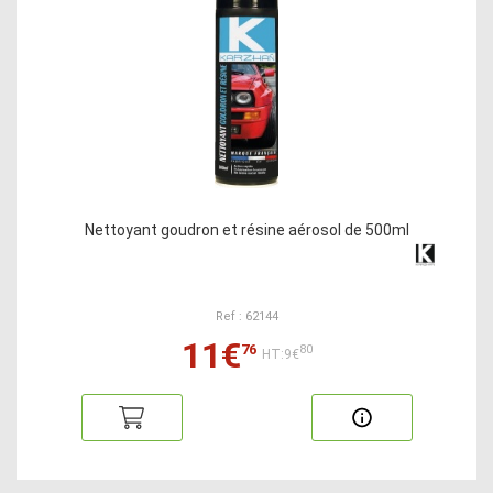
Nettoyant goudron et résine aérosol de 500ml
Ref : 62144
11€
76
80
HT:9€