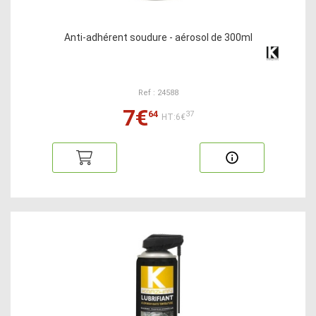
Anti-adhérent soudure - aérosol de 300ml
Ref : 24588
7€
64
37
HT:6€