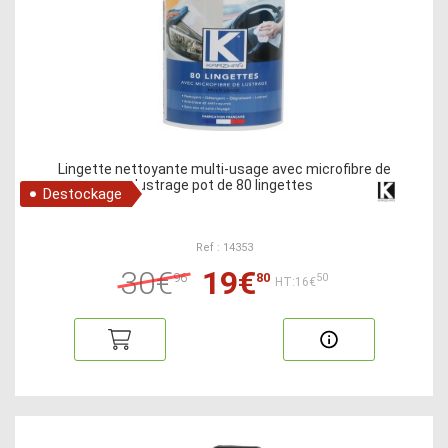
Lingette nettoyante multi-usage avec microfibre de
lustrage pot de 80 lingettes
Destockage
Ref : 14353
30€
19€
96
80
50
HT:16€