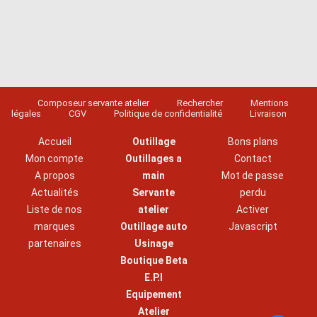
Composeur servante atelier
Rechercher
Mentions
légales
CGV
Politique de confidentialité
Livraison
Accueil
Outillage
Bons plans
Mon compte
Outillages a
Contact
A propos
main
Mot de passe
Actualités
Servante
perdu
Liste de nos
atelier
Activer
marques
Outillage auto
Javascript
partenaires
Usinage
Boutique Beta
E.P.I
Equipement
Atelier