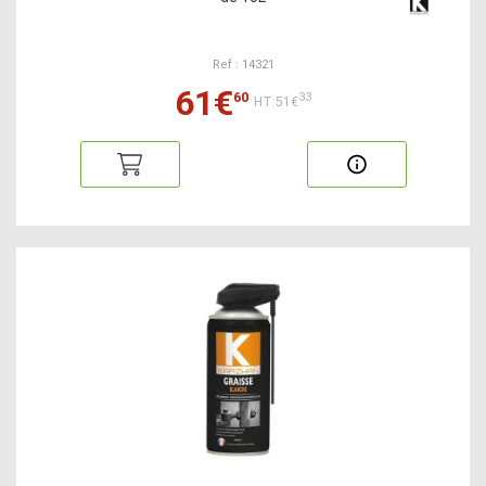
Ref : 14321
61€
60
33
HT:51€