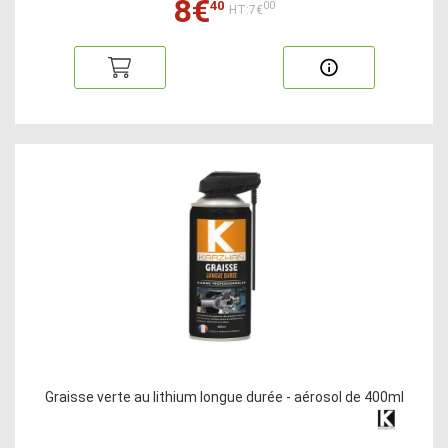
8€
40
00
HT:7€
Graisse verte au lithium longue durée - aérosol de 400ml