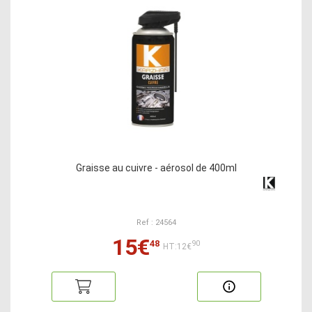
Graisse au cuivre - aérosol de 400ml
Ref : 24564
15€
48
90
HT:12€