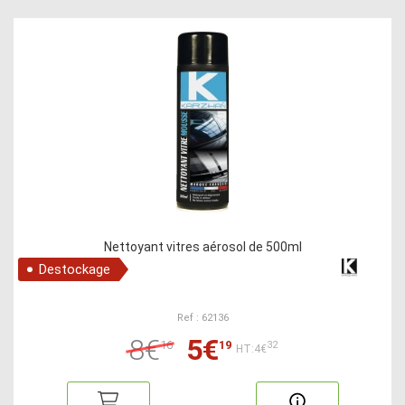
Nettoyant vitres aérosol de 500ml
Destockage
Ref : 62136
8€
5€
16
19
32
HT:4€