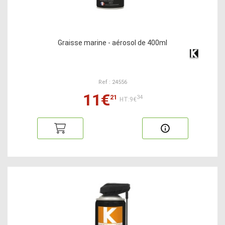
Graisse marine - aérosol de 400ml
Ref : 24556
11€
21
34
HT:9€