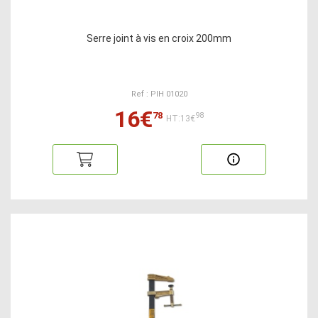
Serre joint à vis en croix 200mm
Ref : PIH 01020
16€
78
98
HT:13€