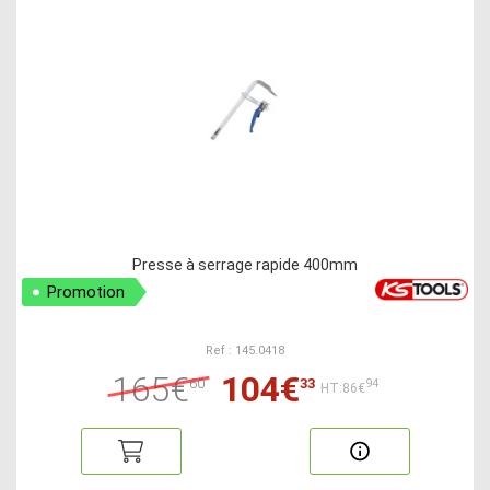
Presse à serrage rapide 400mm
Promotion
Ref : 145.0418
165€
104€
60
33
94
HT:86€