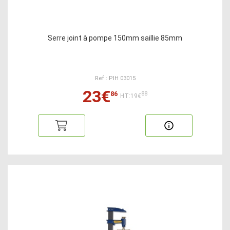
Serre joint à pompe 150mm saillie 85mm
Ref : PIH 03015
23€
86
88
HT:19€