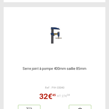
Serre joint à pompe 400mm saillie 85mm
Ref : PIH 03040
32€
45
04
HT:27€