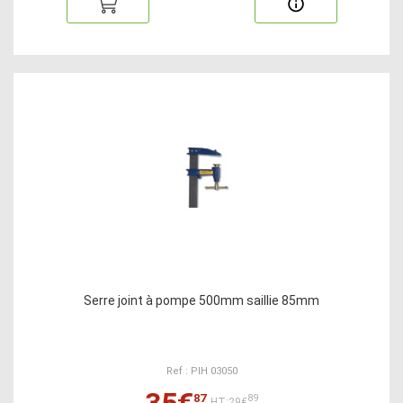
Serre joint à pompe 500mm saillie 85mm
Ref : PIH 03050
35€
87
89
HT:29€