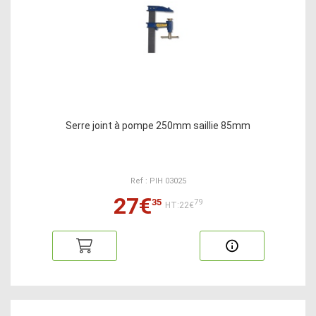
Serre joint à pompe 250mm saillie 85mm
Ref : PIH 03025
27€
35
79
HT:22€