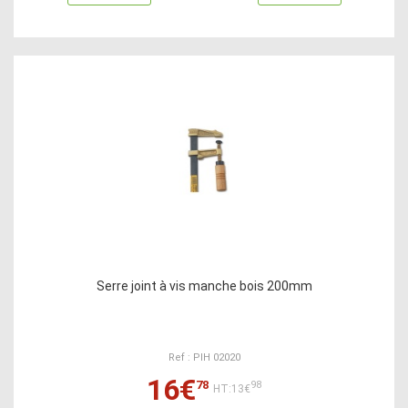
Serre joint à vis manche bois 200mm
Ref : PIH 02020
16€
78
98
HT:13€