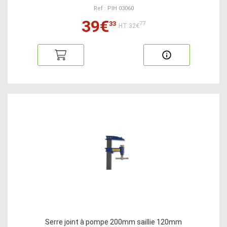
Ref : PIH 03060
39€
33
77
HT:32€
Serre joint à pompe 200mm saillie 120mm