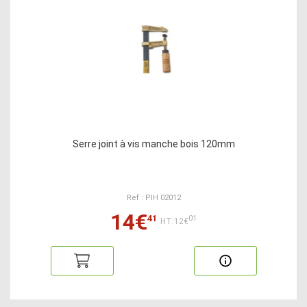
Serre joint à vis manche bois 120mm
Ref : PIH 02012
14€
41
01
HT:12€