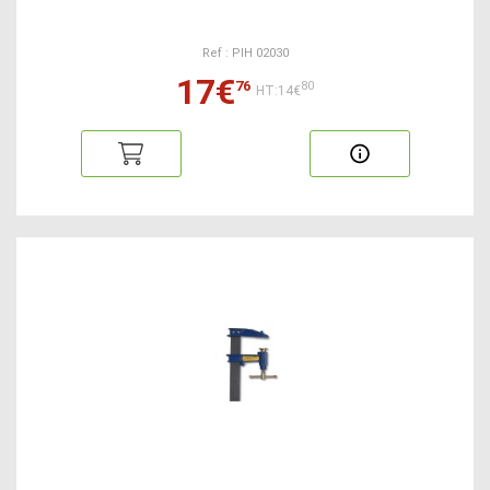
Ref : PIH 02030
17€
76
80
HT:14€