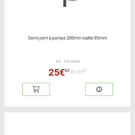
Serre joint à pompe 200mm saillie 85mm
Ref : PIH 03020
25€
57
31
HT:21€