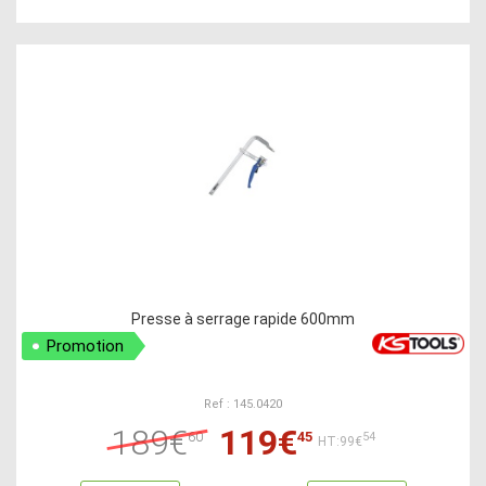
Presse à serrage rapide 600mm
Promotion
Ref : 145.0420
189€
119€
60
45
54
HT:99€