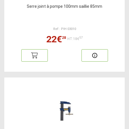
Serre joint à pompe 100mm saillie 85mm
Ref : PIH 03010
22€
28
57
HT:18€