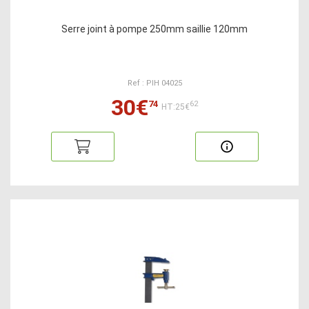
Serre joint à pompe 250mm saillie 120mm
Ref : PIH 04025
30€
74
62
HT:25€