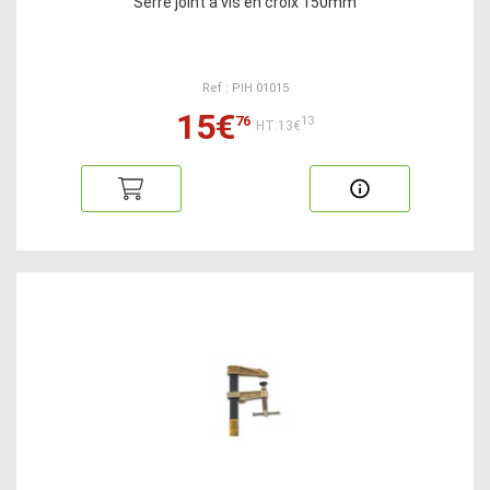
Serre joint à vis en croix 150mm
Ref : PIH 01015
15€
76
13
HT:13€