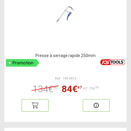
Presse à serrage rapide 250mm
Promotion
Ref : 145.0412
134€
84€
40
67
56
HT:70€