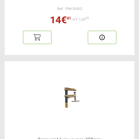
Ref : PIH 01012
14€
41
01
HT:12€