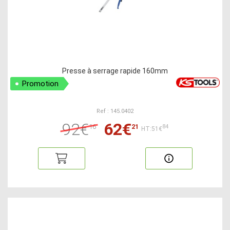
Presse à serrage rapide 160mm
Promotion
Ref : 145.0402
92€
62€
16
21
84
HT:51€