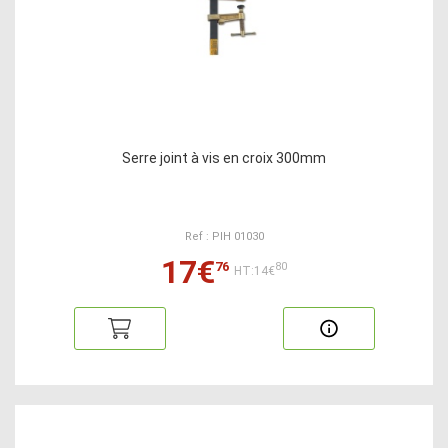
Serre joint à vis en croix 300mm
Ref : PIH 01030
17€
76
80
HT:14€