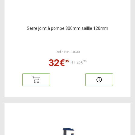
Serre joint à pompe 300mm saillie 120mm
Ref : PIH 04030
32€
35
96
HT:26€