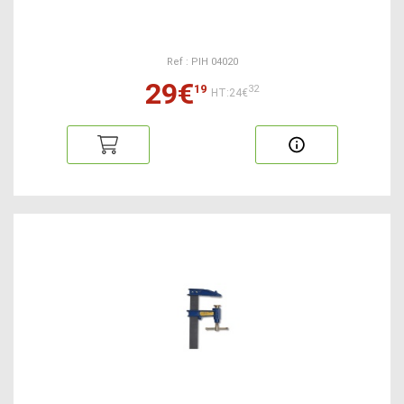
Ref : PIH 04020
29€
19
32
HT:24€