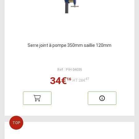
Serre joint à pompe 350mm saillie 120mm
Ref : PIH 04035
34€
16
47
HT:28€
TOP