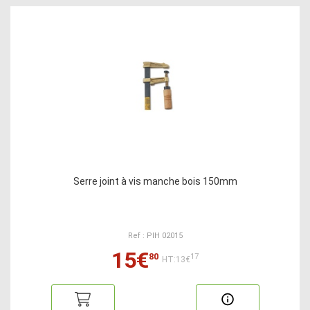
Serre joint à vis manche bois 150mm
Ref : PIH 02015
15€
80
17
HT:13€