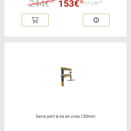
244€
153€
00
72
10
HT:128€
Serre joint à vis en croix 120mm