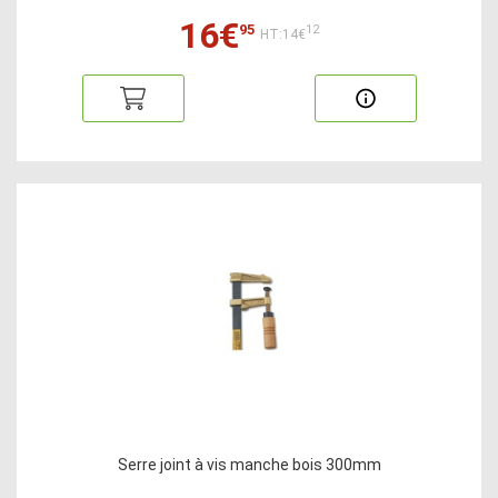
16€
95
12
HT:14€
Serre joint à vis manche bois 300mm