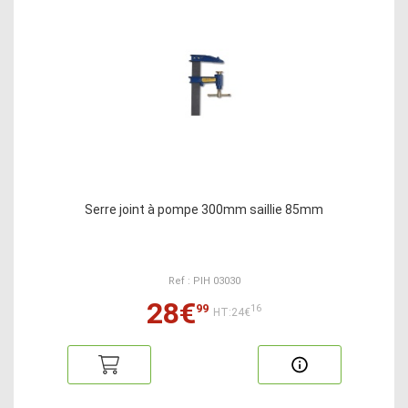
Serre joint à pompe 300mm saillie 85mm
Ref : PIH 03030
28€
99
16
HT:24€