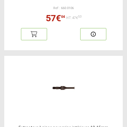
Ref : 660.0106
57€
04
53
HT:47€