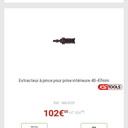
Extracteur à pince pour prise intérieure 40-47mm
Ref : 660.0123
102€
55
46
HT:85€