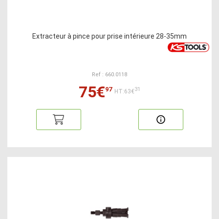
Extracteur à pince pour prise intérieure 28-35mm
Ref : 660.0118
75€
97
31
HT:63€