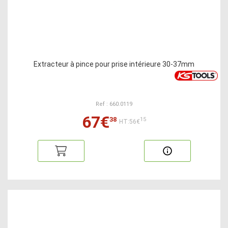
Extracteur à pince pour prise intérieure 30-37mm
Ref : 660.0119
67€
38
15
HT:56€