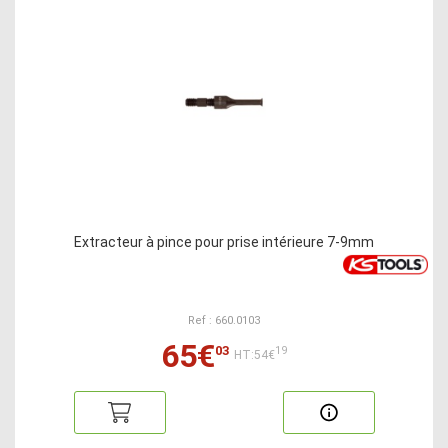
Extracteur à pince pour prise intérieure 7-9mm
Ref : 660.0103
65€
03
19
HT:54€