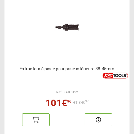
Extracteur à pince pour prise intérieure 38-45mm
Ref : 660.0122
101€
96
97
HT:84€