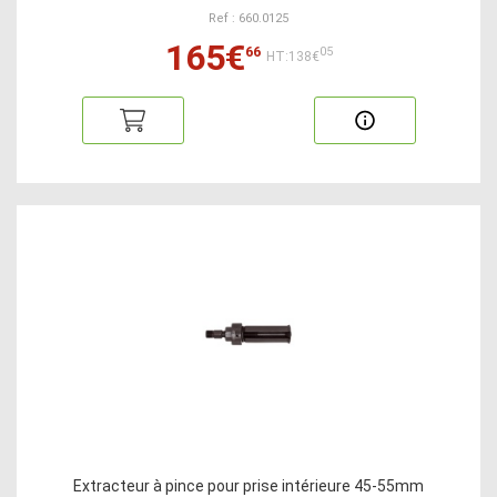
Ref : 660.0125
165€
66
05
HT:138€
Extracteur à pince pour prise intérieure 45-55mm