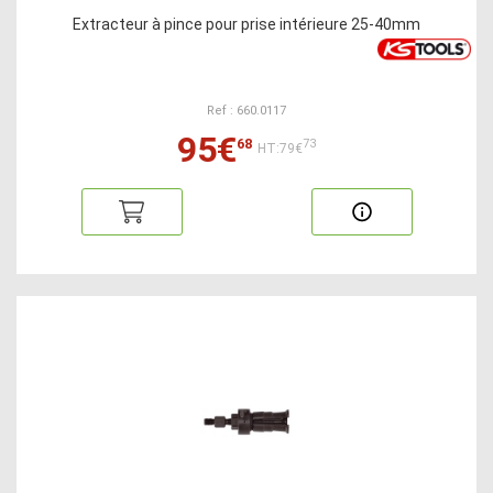
Extracteur à pince pour prise intérieure 25-40mm
Ref : 660.0117
95€
68
73
HT:79€