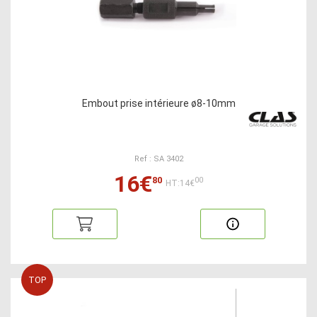
Embout prise intérieure ø8-10mm
Ref : SA 3402
16€
80
00
HT:14€
TOP