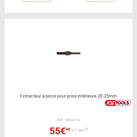
Extracteur à pince pour prise intérieure 20-25mm
Ref : 660.0114
55€
48
23
HT:46€