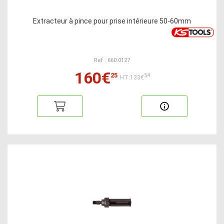
Extracteur à pince pour prise intérieure 50-60mm
Ref : 660.0127
160€
25
54
HT:133€