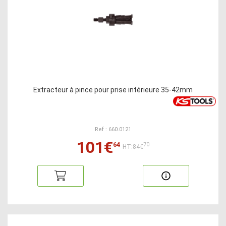
Extracteur à pince pour prise intérieure 35-42mm
Ref : 660.0121
101€
64
70
HT:84€