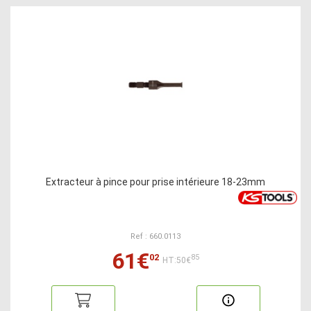
Extracteur à pince pour prise intérieure 18-23mm
Ref : 660.0113
61€
02
85
HT:50€