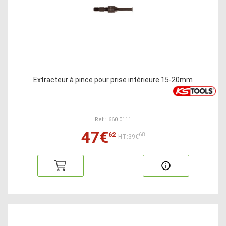
Extracteur à pince pour prise intérieure 15-20mm
Ref : 660.0111
47€
62
68
HT:39€