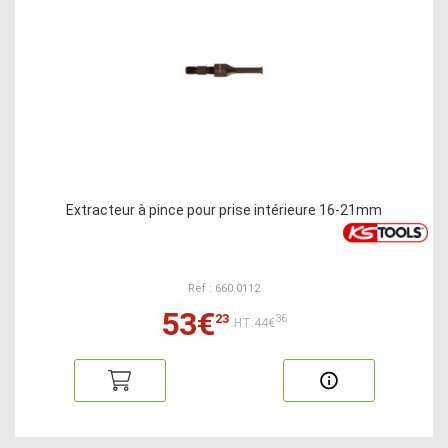
Extracteur à pince pour prise intérieure 16-21mm
Ref : 660.0112
53€
23
36
HT:44€