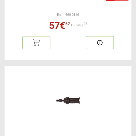
Ref : 660.0116
57€
67
06
HT:48€