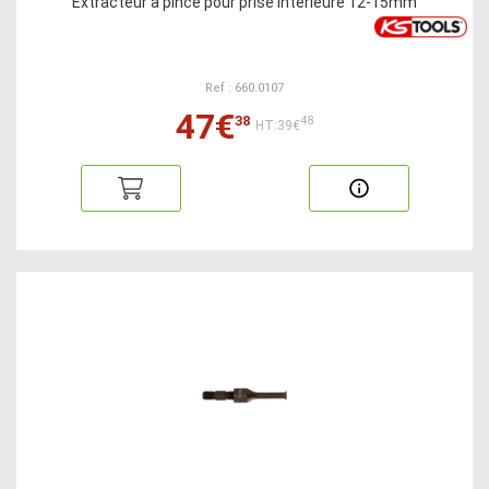
Extracteur à pince pour prise intérieure 12-15mm
Ref : 660.0107
47€
38
48
HT:39€