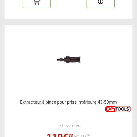
Extracteur à pince pour prise intérieure 43-50mm
Ref : 660.0124
110€
33
94
HT:91€