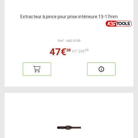
Extracteur à pince pour prise intérieure 13-17mm
Ref : 660.0108
47€
38
48
HT:39€