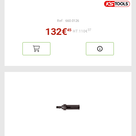
Ref : 660.0126
132€
45
37
HT:110€