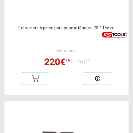
Extracteur à pince pour prise intérieure 70-115mm
Ref : 660.0128
220€
16
47
HT:183€