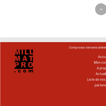
<
Composeur servante atelie
Accue
Mon co
A pro
Actual
Liste de no
parten