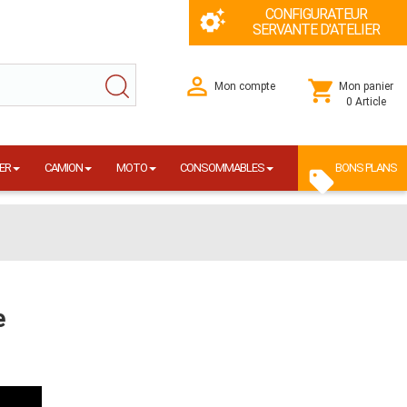
CONFIGURATEUR
SERVANTE D'ATELIER
Mon compte
Mon panier
0 Article
ER
CAMION
MOTO
CONSOMMABLES
BONS PLANS
e