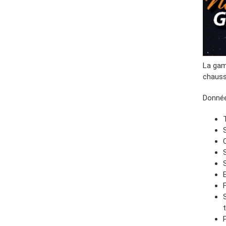
La gam
chauss
Donnée