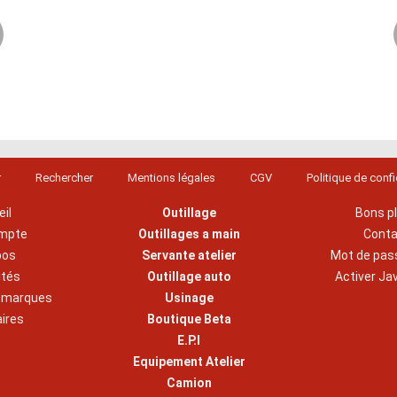
r
Rechercher
Mentions légales
CGV
Politique de confi
il
Outillage
Bons p
mpte
Outillages a main
Cont
pos
Servante atelier
Mot de pas
ités
Outillage auto
Activer Ja
s marques
Usinage
aires
Boutique Beta
E.P.I
Equipement Atelier
Camion