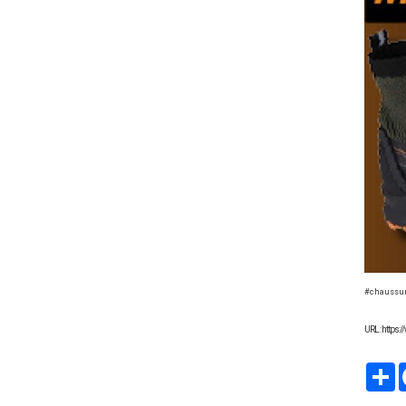
#chaussure
URL : https
P