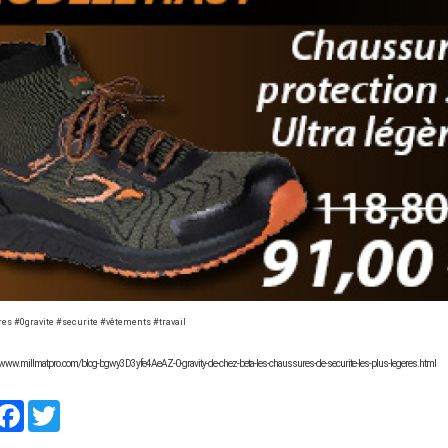
s #0gravite #securite #vêtements #travail
://www.millmatpro.com/blog-bgwy3D3yfe4AeAZ-0-gravity-de-chez-beta-les-chaussures-de-securite-les-plus-legeres.html
artager
Facebook
Twitter