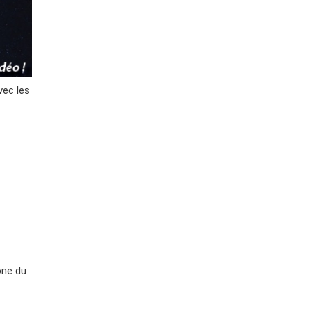
vec les
one du