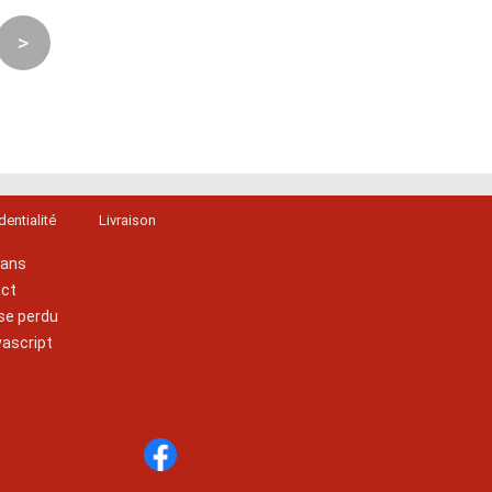
>
dentialité
Livraison
lans
act
se perdu
vascript