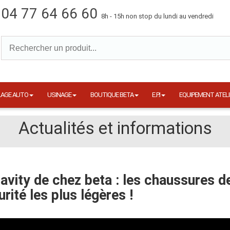
04 77 64 66 60
8h - 15h non stop du lundi au vendredi
LAGE AUTO
USINAGE
BOUTIQUE BETA
E.P.I
EQUIPEMENT ATELI
Actualités et informations
ravity de chez beta : les chaussures d
rité les plus légères !