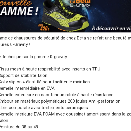
me de chaussures de sécurité de chez Beta se refait une beauté a
ures 0-Gravity !
 technique sur la gamme 0-gravity :
Tissu mesh à haute respirabilité avec inserts en TPU
Support de stabilité talon
Col « slip on » élastifié pour faciliter le maintien
Semelle intermédiaire en EVA
Semelle extérieure en caoutchouc nitrile à haute résistance
Embout en matériaux polymériques 200 joules Anti-perforation
Fibre composite avec traitements céramiques
Semelle intérieure EVA FOAM avec coussinet amortissant dans la z
talon
Pointure du 38 au 48