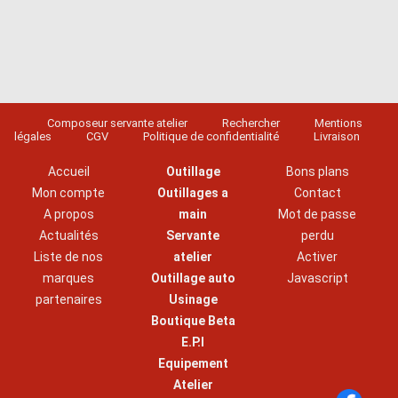
Composeur servante atelier
Rechercher
Mentions
légales
CGV
Politique de confidentialité
Livraison
Accueil
Outillage
Bons plans
Mon compte
Outillages a
Contact
A propos
main
Mot de passe
Actualités
Servante
perdu
Liste de nos
atelier
Activer
marques
Outillage auto
Javascript
partenaires
Usinage
Boutique Beta
E.P.I
Equipement
Atelier