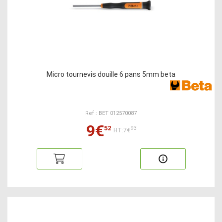
Micro tournevis douille 6 pans 5mm beta
Ref : BET 012570087
9€
52
93
HT:7€