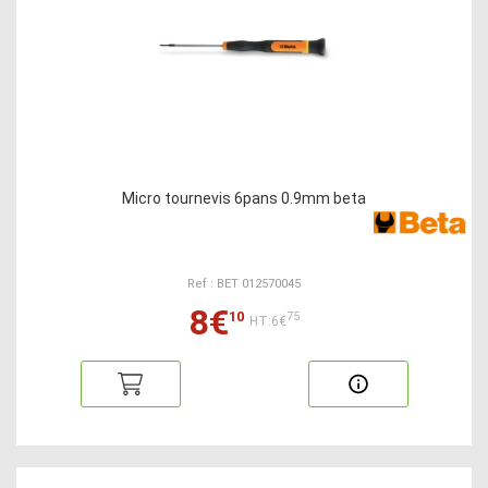
Micro tournevis 6pans 0.9mm beta
Ref : BET 012570045
8€
10
75
HT:6€