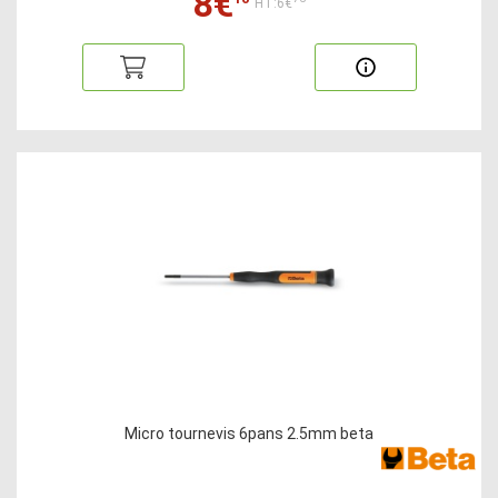
8€
HT:6€
Micro tournevis 6pans 2.5mm beta