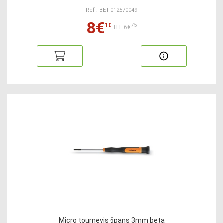
Ref : BET 012570049
8€
10
75
HT:6€
Micro tournevis 6pans 3mm beta