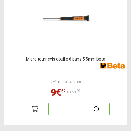
Micro tournevis douille 6 pans 5.5mm beta
Ref : BET 012570088
9€
52
93
HT:7€