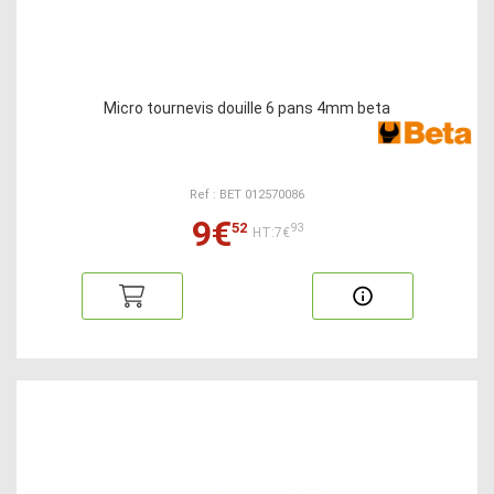
Micro tournevis douille 6 pans 4mm beta
Ref : BET 012570086
9€
52
93
HT:7€