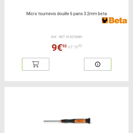
Micro tournevis douille 6 pans 3.2mm beta
Ref : BET 012570085
9€
52
93
HT:7€