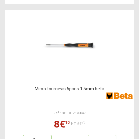
Micro tournevis 6pans 1.5mm beta
Ref : BET 012570047
8€
10
75
HT:6€