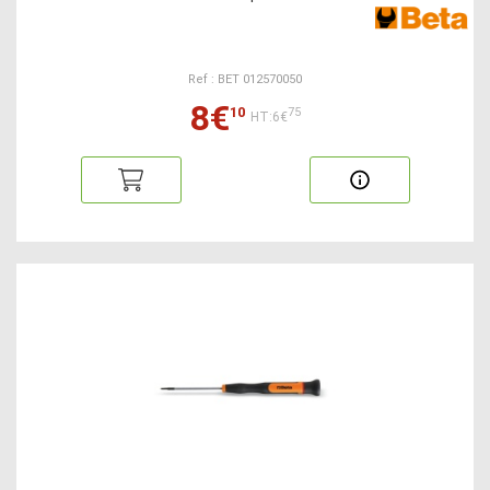
Ref : BET 012570050
8€
10
75
HT:6€