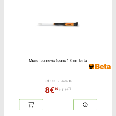
Micro tournevis 6pans 1.3mm beta
Ref : BET 012570046
8€
10
75
HT:6€