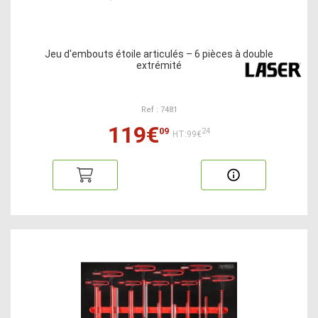
Jeu d'embouts étoile articulés – 6 pièces à double
extrémité
Ref : 7481
119€
09
24
HT:99€