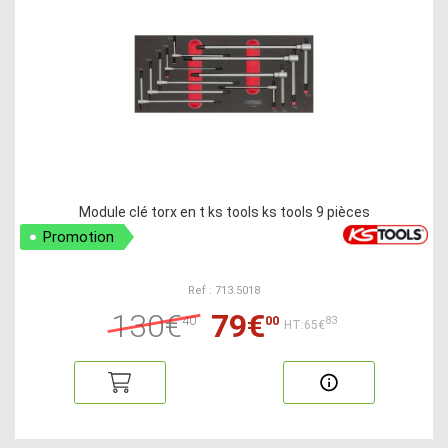
Module clé torx en t ks tools ks tools 9 pièces
Promotion
Ref : 713.5018
130€
79€
40
00
83
HT:65€