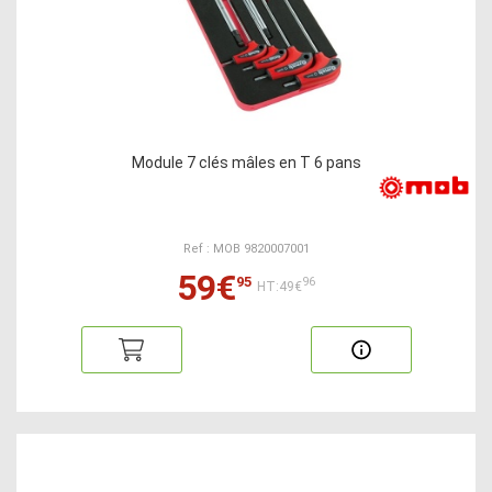
Module 7 clés mâles en T 6 pans
Ref : MOB 9820007001
59€
95
96
HT:49€