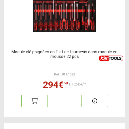
Module clé poignées en T et de tournevis dans module en
mousse 22 pcs
Ref : 811.1022
294€
50
42
HT:245€