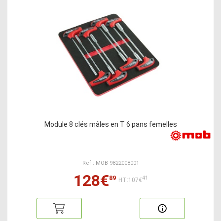
Module 8 clés mâles en T 6 pans femelles
Ref : MOB 9822008001
128€
89
41
HT:107€