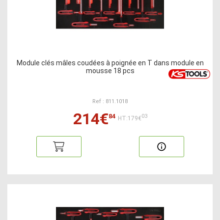
Module clés mâles coudées à poignée en T dans module en
mousse 18 pcs
Ref : 811.1018
214€
84
03
HT:179€