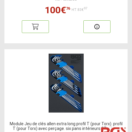
100€
76
97
HT:83€
Module Jeu de clés allen extra long profil T (pour Torx). profil
T (pour Torx) avec perçage. six pans intérieurs 27 pièces