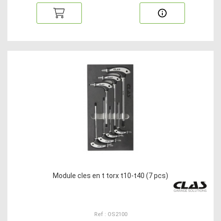
Module cles en t torx t10-t40 (7 pcs)
Ref : OS2100