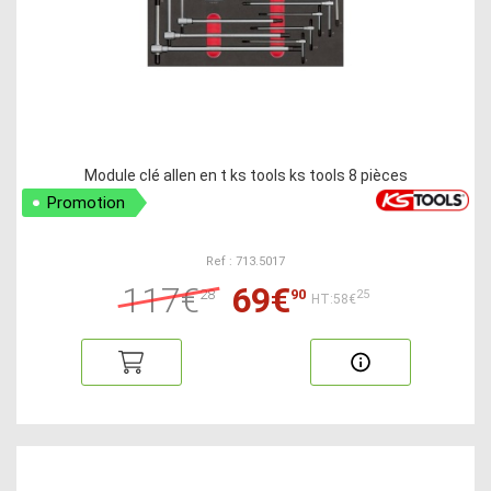
Module clé allen en t ks tools ks tools 8 pièces
Promotion
Ref : 713.5017
117€
69€
28
90
25
HT:58€