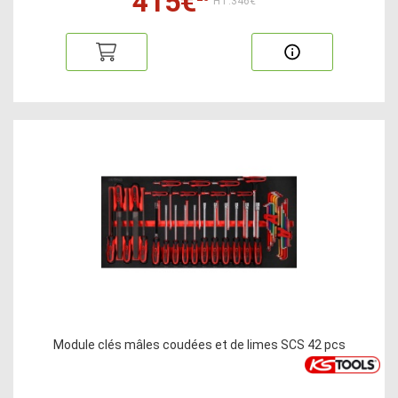
415€
HT:346€
Module clés mâles coudées et de limes SCS 42 pcs