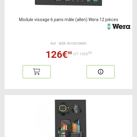
Module vissage 6 pans mâle (allen) Wera 12 pièces
Ref : WER 05150104001
126€
00
00
HT:105€