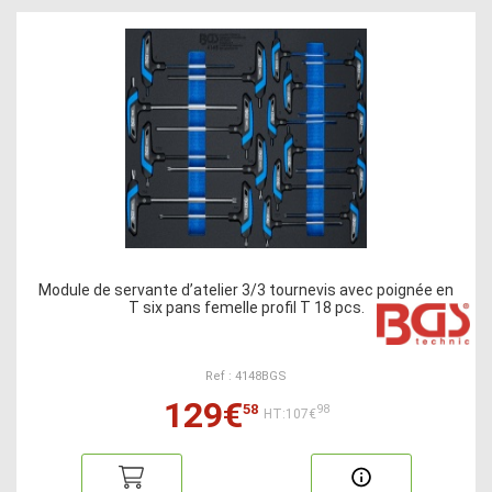
Module de servante d’atelier 3/3 tournevis avec poignée en
T six pans femelle profil T 18 pcs.
Ref : 4148BGS
129€
58
98
HT:107€