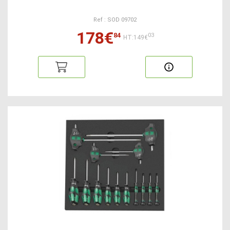
Ref : SOD 09702
178€
84
03
HT:149€