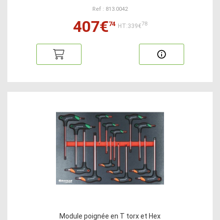
Ref : 813.0042
407€
74
78
HT:339€
Module poignée en T torx et Hex