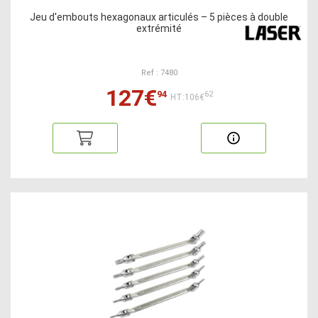
Jeu d'embouts hexagonaux articulés – 5 pièces à double
extrémité
Ref : 7480
127€
94
62
HT:106€