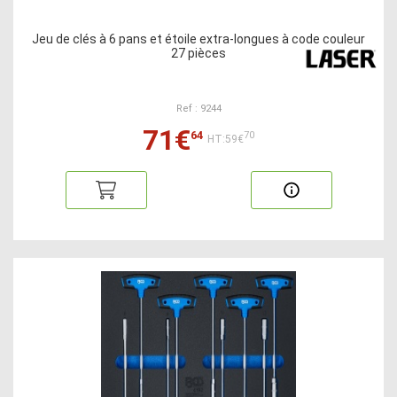
Jeu de clés à 6 pans et étoile extra-longues à code couleur
27 pièces
Ref : 9244
71€
64
70
HT:59€