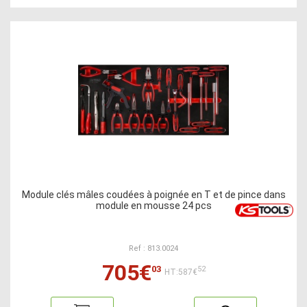
Module clés mâles coudées à poignée en T et de pince dans
module en mousse 24 pcs
Ref : 813.0024
705€
03
52
HT:587€