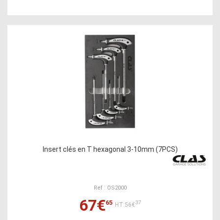
Insert clés en T hexagonal 3-10mm (7PCS)
Ref : OS2000
67€
65
37
HT:56€