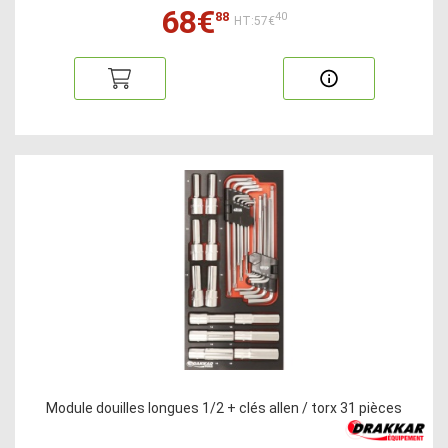
68€
88
40
HT:57€
Module douilles longues 1/2 + clés allen / torx 31 pièces