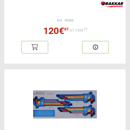
Ref : 84266
120€
87
72
HT:100€