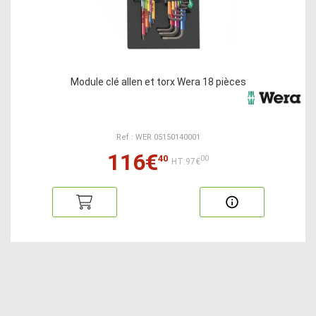
Module clé allen et torx Wera 18 pièces
Ref : WER 05150140001
116€
40
00
HT:97€