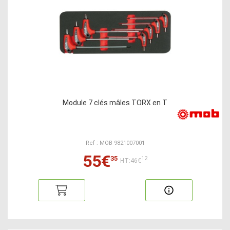
Module 7 clés mâles TORX en T
Ref : MOB 9821007001
55€
35
12
HT:46€