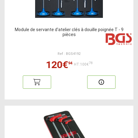
Module de servante d'atelier clés à douille poignée T - 9
pièces
Ref : BGS4192
120€
94
78
HT:100€