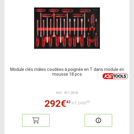
Module clés mâles coudées à poignée en T dans module en
mousse 18 pcs
Ref : 811.2018
292€
43
69
HT:243€