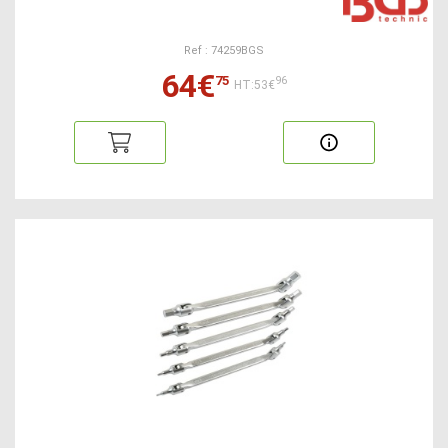
Ref : 74259BGS
64€
75
96
HT:53€