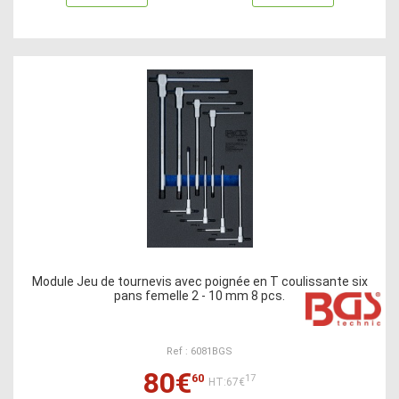
Module Jeu de tournevis avec poignée en T coulissante six
pans femelle 2 - 10 mm 8 pcs.
Ref : 6081BGS
80€
60
17
HT:67€