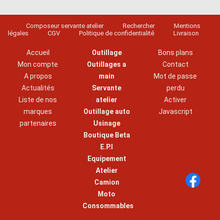
Composeur servante atelier
Rechercher
Mentions
légales
CGV
Politique de confidentialité
Livraison
Accueil
Outillage
Bons plans
Mon compte
Outillages a
Contact
A propos
main
Mot de passe
Actualités
Servante
perdu
Liste de nos
atelier
Activer
marques
Outillage auto
Javascript
partenaires
Usinage
Boutique Beta
E.P.I
Equipement
Atelier
Camion
Moto
Consommables