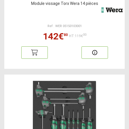
Module vissage Torx Wera 14 pièces
Ref : WER 05150103001
142€
80
00
HT:119€