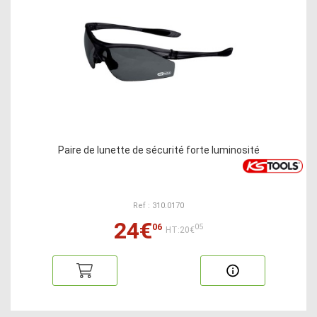
Paire de lunette de sécurité forte luminosité
Ref : 310.0170
24€
06
05
HT:20€