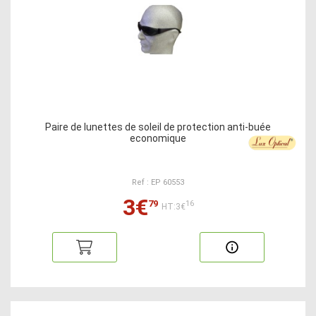
Paire de lunettes de soleil de protection anti-buée
economique
Ref : EP 60553
3€
79
16
HT:3€