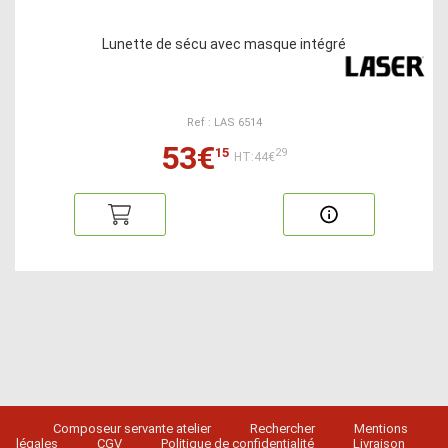
Lunette de sécu avec masque intégré
Ref : LAS 6514
53€
15
29
HT:44€
Composeur servante atelier
Rechercher
Mentions
légales
CGV
Politique de confidentialité
Livraison