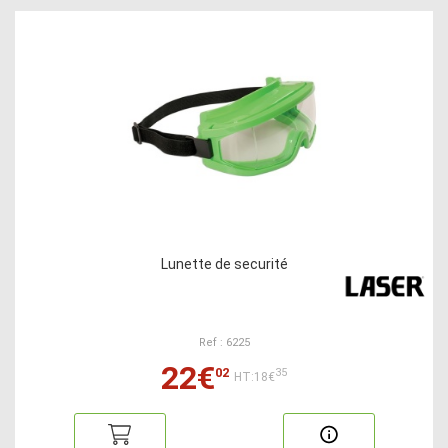
Lunette de securité
Ref : 6225
22€
02
35
HT:18€