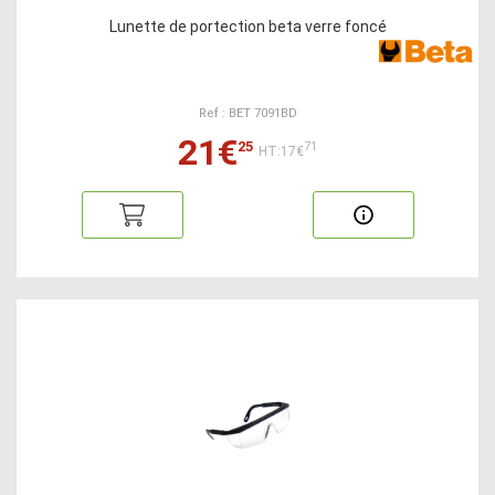
Lunette de portection beta verre foncé
Ref : BET 7091BD
21€
25
71
HT:17€