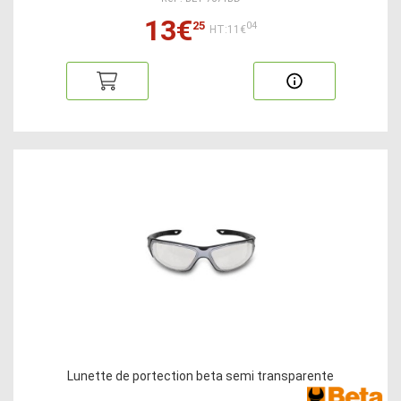
13€
25
04
HT:11€
Lunette de portection beta semi transparente