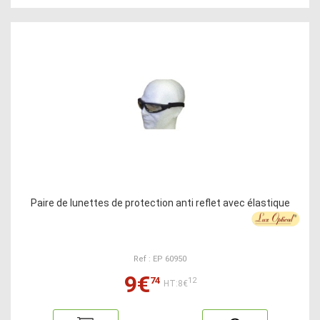
Paire de lunettes de protection anti reflet avec élastique
Ref : EP 60950
9€
74
12
HT:8€