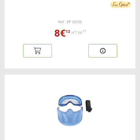
Ref : EP 62135
8€
12
77
HT:6€