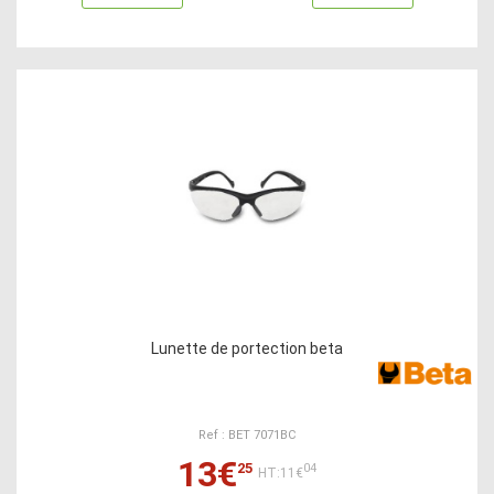
Lunette de portection beta
Ref : BET 7071BC
13€
25
04
HT:11€