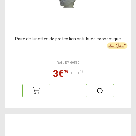
Paire de lunettes de protection anti-buée economique
Ref : EP 60550
3€
79
16
HT:3€