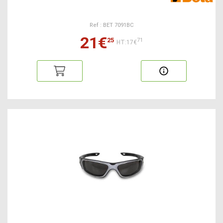
Ref : BET 7091BC
21€
25
71
HT:17€