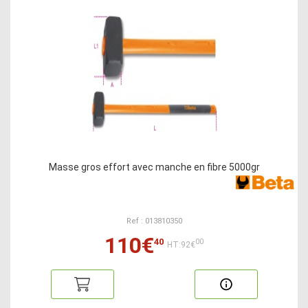
Masse gros effort avec manche en fibre 5000gr
Ref : 013810350
110€
40
00
HT:92€