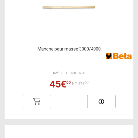
Manche pour masse 3000/4000
Ref : BET 013810730
45€
00
50
HT:37€