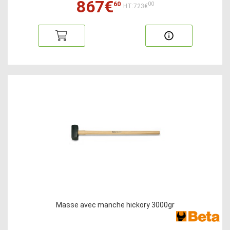
867€
60
00
HT:723€
Masse avec manche hickory 3000gr