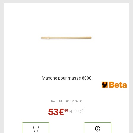
Manche pour masse 8000
Ref : BET 013810780
53€
40
50
HT:44€