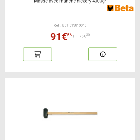
Masse avec manche hickory 4000gr
Ref : BET 013810040
91€
56
30
HT:76€