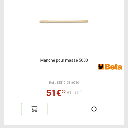
Manche pour masse 5000
Ref : BET 013810750
51€
60
00
HT:43€