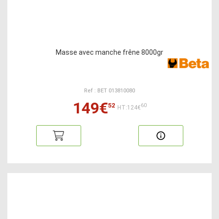
Masse avec manche frêne 8000gr
Ref : BET 013810080
149€
52
60
HT:124€