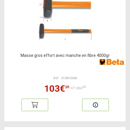
Masse gros effort avec manche en fibre 4000gr
Ref : 013810340
103€
20
00
HT:86€