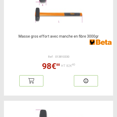
Masse gros effort avec manche en fibre 3000gr
Ref : 013810330
98€
88
40
HT:82€