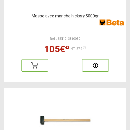
Masse avec manche hickory 5000gr
Ref : BET 013810050
105€
42
85
HT:87€