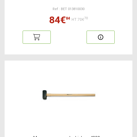
Ref : BET 013810030
84€
84
70
HT:70€