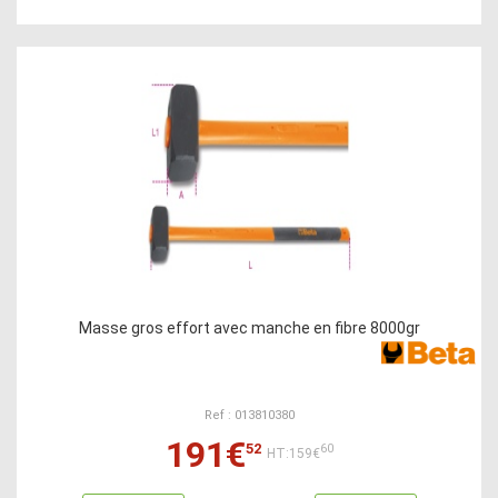
Masse gros effort avec manche en fibre 8000gr
Ref : 013810380
191€
52
60
HT:159€