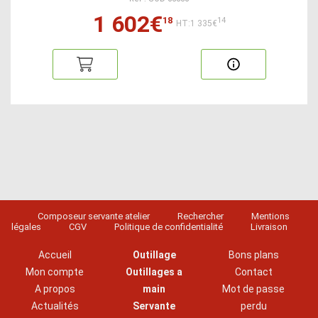
1 602€
18
14
HT:1 335€
Composeur servante atelier
Rechercher
Mentions
légales
CGV
Politique de confidentialité
Livraison
Accueil
Outillage
Bons plans
Mon compte
Outillages a
Contact
A propos
main
Mot de passe
Actualités
Servante
perdu