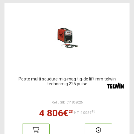
Poste multi soudure mig-mag tig-dc lift mm telwin
technomig 225 pulse
Ref : SID 011852026
4 806€
23
18
HT:4 005€