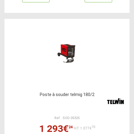
Poste à souder telmig 180/2
Ref : SOD 05325
1 293€
24
70
HT:1 077€