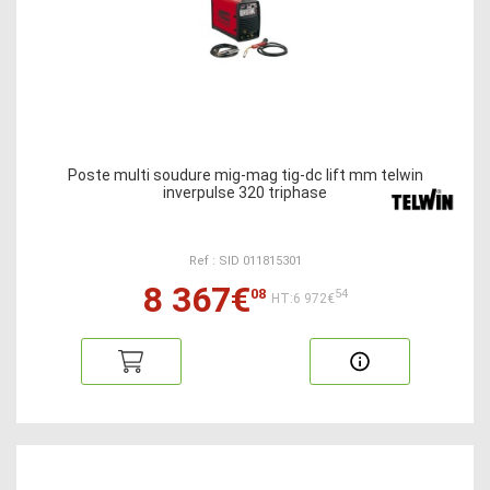
Poste multi soudure mig-mag tig-dc lift mm telwin
inverpulse 320 triphase
Ref : SID 011815301
8 367€
08
54
HT:6 972€