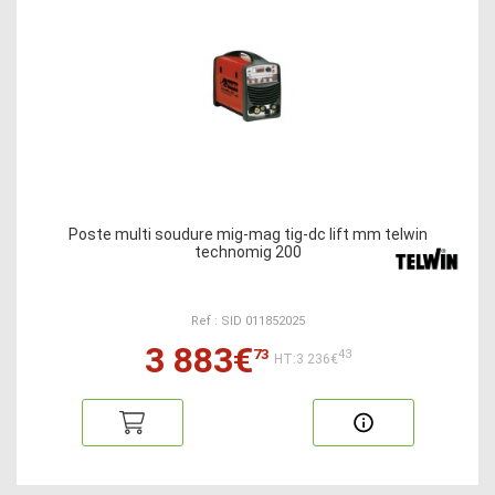
Poste multi soudure mig-mag tig-dc lift mm telwin
technomig 200
Ref : SID 011852025
3 883€
73
43
HT:3 236€