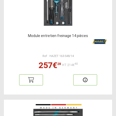
Module entretien freinage 14 pièces
Ref : HAZET 163-548/14
257€
28
40
HT:214€