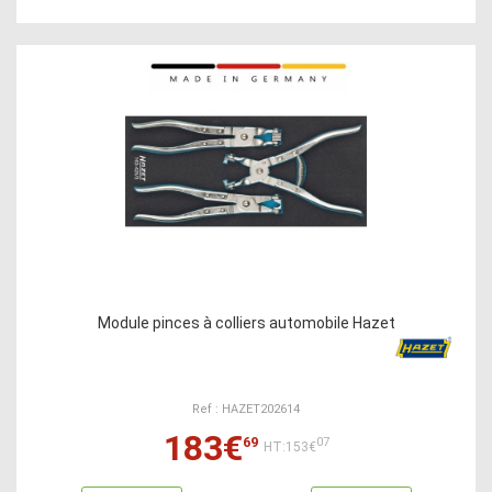
Module pinces à colliers automobile Hazet
Ref : HAZET202614
183€
69
07
HT:153€