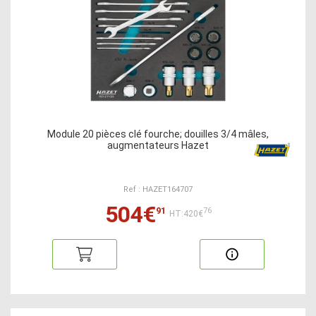
Module 20 pièces clé fourche; douilles 3/4 mâles,
augmentateurs Hazet
Ref : HAZET164707
504€
91
76
HT:420€