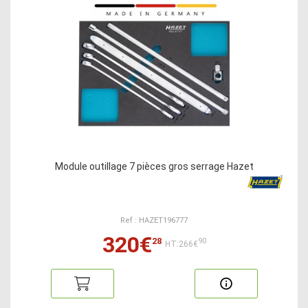
Module outillage 7 pièces gros serrage Hazet
Ref : HAZET196777
320€
28
90
HT:266€