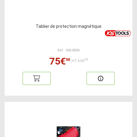
Tablier de protection magnétique
Ref : 500.8050
75€
88
23
HT:63€