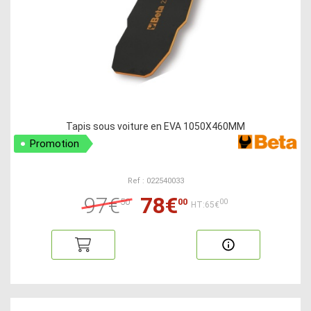
Tapis sous voiture en EVA 1050X460MM
Promotion
Ref : 022540033
97€
78€
50
00
00
HT:65€