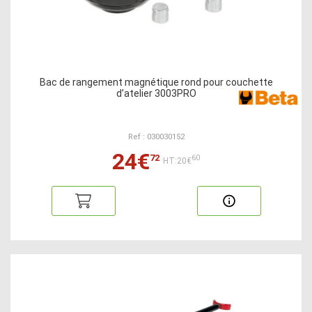
Bac de rangement magnétique rond pour couchette
d’atelier 3003PRO
Ref : 030030152
24€
72
60
HT:20€