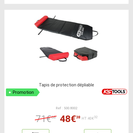
Tapis de protection dépliable
Promotion
Ref : 500.8002
71€
48€
68
38
32
HT:40€