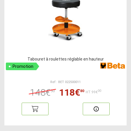
Tabouret à roulettes réglable en hauteur
Promotion
Ref : BET 022500011
148€
118€
50
80
00
HT:99€