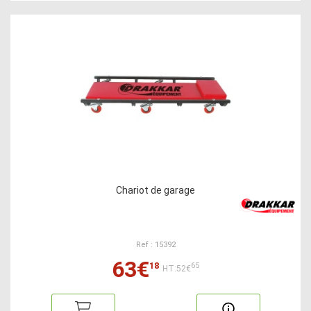
Chariot de garage
Ref : 15392
63€
18
65
HT:52€