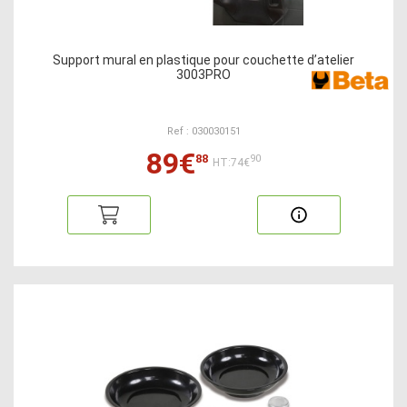
Support mural en plastique pour couchette d’atelier
3003PRO
Ref : 030030151
89€
88
90
HT:74€