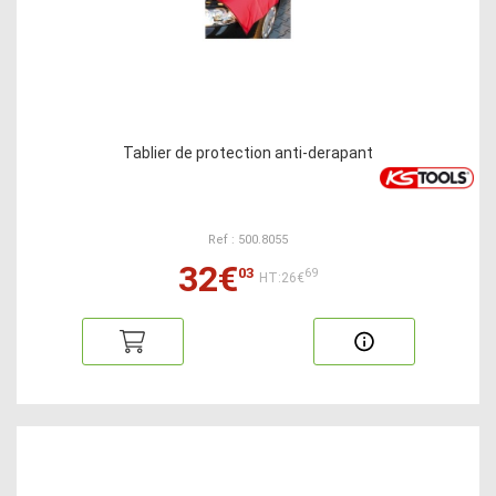
Tablier de protection anti-derapant
Ref : 500.8055
32€
03
69
HT:26€