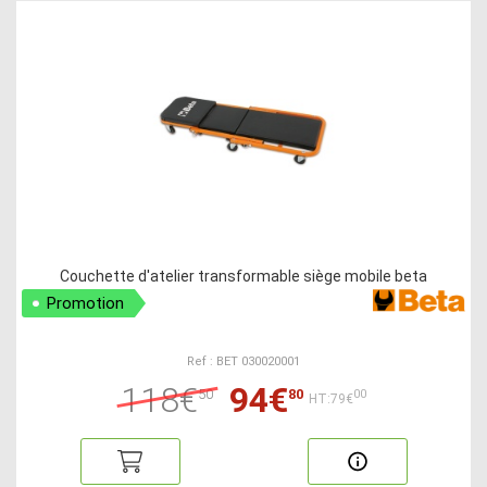
Couchette d'atelier transformable siège mobile beta
Promotion
Ref : BET 030020001
118€
94€
50
80
00
HT:79€