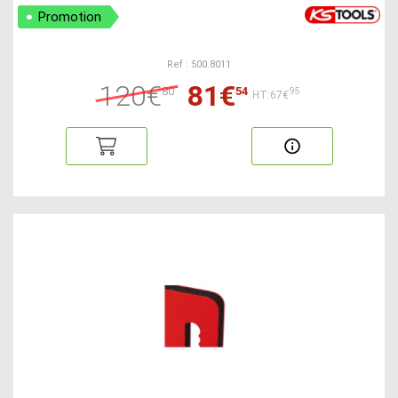
Promotion
Ref : 500.8011
120€
81€
80
54
95
HT:67€