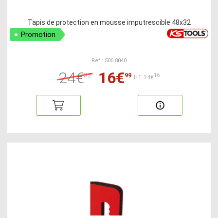
Tapis de protection en mousse imputrescible 48x32
Promotion
Ref : 500.8040
24€
16€
32
99
16
HT:14€