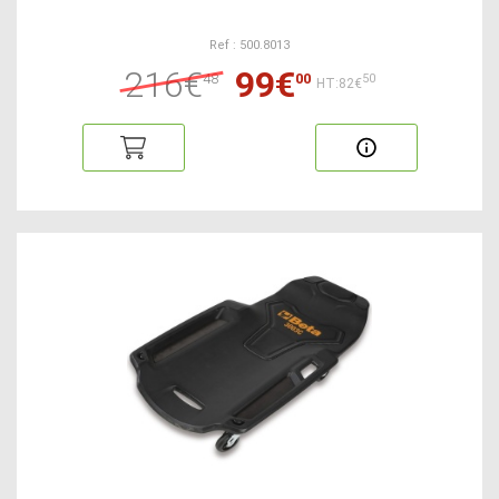
Ref : 500.8013
216€
99€
48
00
50
HT:82€