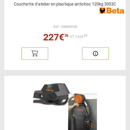
Couchette d’atelier en plastique antichoc 120kg 3003C
Ref : 030030100
227€
76
80
HT:189€