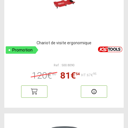
Chariot de visite ergonomique
Promotion
Ref : 500.8090
120€
81€
80
54
95
HT:67€