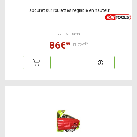
Tabouret sur roulettes réglable en hauteur
Ref : 500.8030
86€
99
49
HT:72€