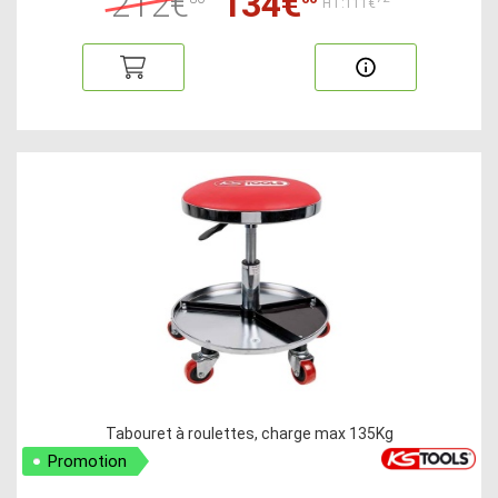
212€
134€
HT:111€
Tabouret à roulettes, charge max 135Kg
Promotion