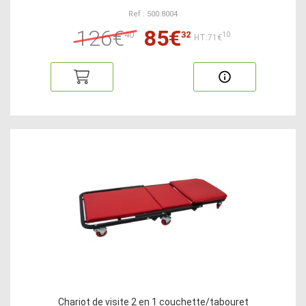
Ref : 500.8004
126€
85€
40
32
10
HT:71€
Chariot de visite 2 en 1 couchette/tabouret