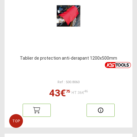
Tablier de protection anti-derapant 1200x500mm
Ref : 500.8060
43€
75
46
HT:36€
TOP