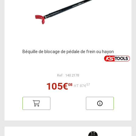
Béquille de blocage de pédale de frein ou hayon
Ref : 140.2178
105€
08
57
HT:87€