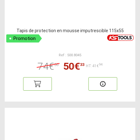
Tapis de protection en mousse imputrescible 115x55
Promotion
Ref : 500.8045
74€
50€
56
33
94
HT:41€