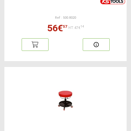
Ref : 500.8020
56€
57
14
HT:47€