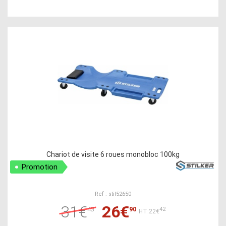
Chariot de visite 6 roues monobloc 100kg
Promotion
Ref : stil52650
31€
26€
43
90
42
HT:22€