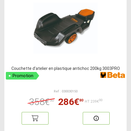
Couchette d’atelier en plastique antichoc 200kg 3003PRO
Promotion
Ref : 030030150
358€
286€
50
80
00
HT:239€