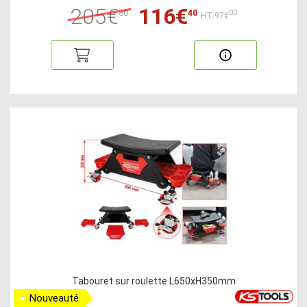
205€
116€
80
40
00
HT:97€
Tabouret sur roulette L650xH350mm
Nouveauté