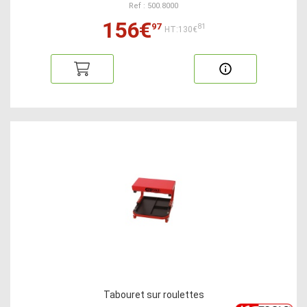
Ref : 500.8000
156€
97
81
HT:130€
Tabouret sur roulettes