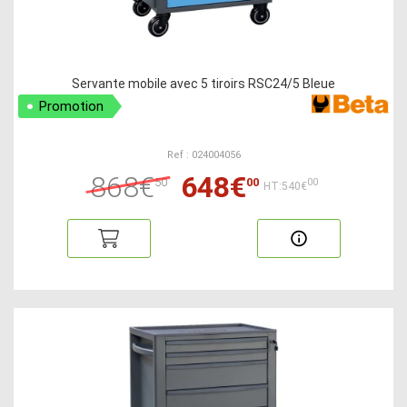
Servante mobile avec 5 tiroirs RSC24/5 Bleue
Promotion
Ref : 024004056
868€
648€
50
00
00
HT:540€