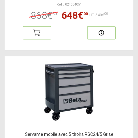
Ref : 024004051
868€
648€
50
00
00
HT:540€
Servante mobile avec 5 tiroirs RSC24/5 Grise