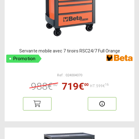
Servante mobile avec 7 tiroirs RSC24/7 Full Orange
Promotion
Ref : 024004070
988€
719€
50
00
16
HT:599€