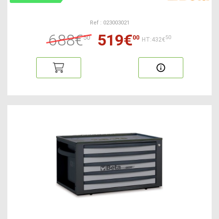
Ref : 023003021
688€
519€
50
00
50
HT:432€