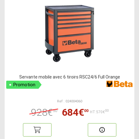
Servante mobile avec 6 tiroirs RSC24/6 Full Orange
Promotion
Ref : 024004060
928€
684€
50
00
00
HT:570€