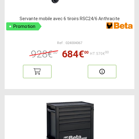
Servante mobile avec 6 tiroirs RSC24/6 Anthracite
Promotion
Ref : 024004067
928€
684€
50
00
00
HT:570€