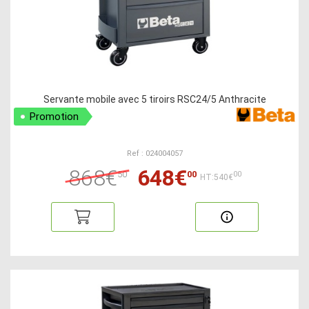
Servante mobile avec 5 tiroirs RSC24/5 Anthracite
Promotion
Ref : 024004057
868€
648€
50
00
00
HT:540€