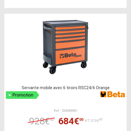
Servante mobile avec 6 tiroirs RSC24/6 Orange
Promotion
Ref : 024004061
928€
684€
50
00
00
HT:570€