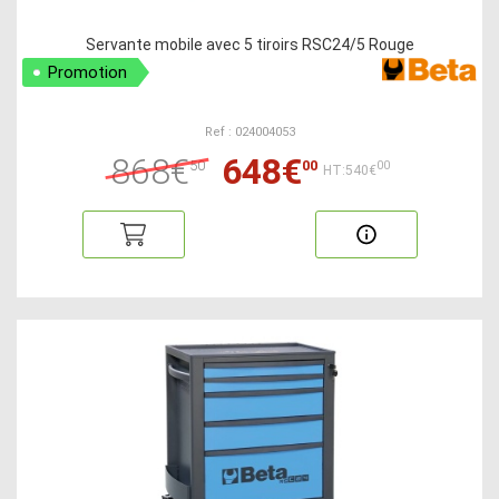
Servante mobile avec 5 tiroirs RSC24/5 Rouge
Promotion
Ref : 024004053
868€
648€
50
00
00
HT:540€