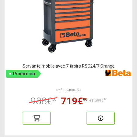
Servante mobile avec 7 tiroirs RSC24/7 Orange
Promotion
Ref : 024004071
988€
719€
50
00
16
HT:599€