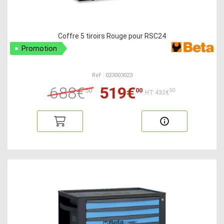
Coffre 5 tiroirs Rouge pour RSC24
Promotion
Ref : 023003023
688€
519€
50
00
50
HT:432€