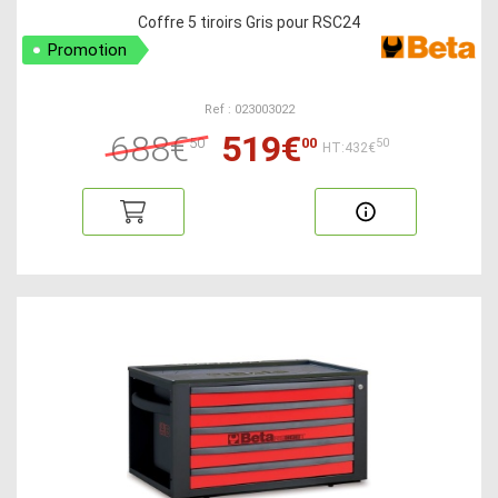
Coffre 5 tiroirs Gris pour RSC24
Promotion
Ref : 023003022
688€
519€
50
00
50
HT:432€