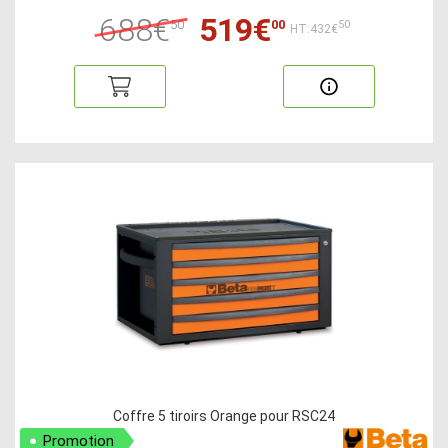
688€
519€
50
00
50
HT:432€
Coffre 5 tiroirs Orange pour RSC24
Promotion