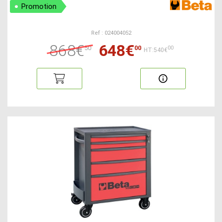
Promotion
Ref : 024004052
868€
648€
50
00
00
HT:540€