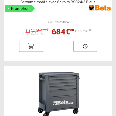
Servante mobile avec 6 tiroirs RSC24/6 Bleue
Promotion
Ref : 024004066
928€
684€
50
00
00
HT:570€