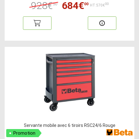
928€
684€
50
00
00
HT:570€
Servante mobile avec 6 tiroirs RSC24/6 Rouge
Promotion