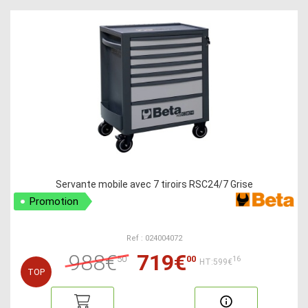
Servante mobile avec 7 tiroirs RSC24/7 Grise
Promotion
Ref : 024004072
988€
719€
50
00
16
HT:599€
TOP