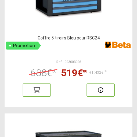
Coffre 5 tiroirs Bleu pour RSC24
Promotion
Ref : 023003026
688€
519€
50
00
50
HT:432€