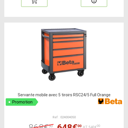
Servante mobile avec 5 tiroirs RSC24/5 Full Orange
Promotion
Ref : 024004050
868€
648€
50
00
00
HT:540€