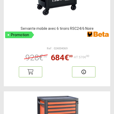
Servante mobile avec 6 tiroirs RSC24/6 Noire
Promotion
Ref : 024004069
928€
684€
50
00
00
HT:570€