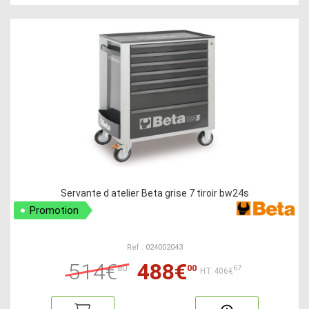
Servante d atelier Beta grise 7 tiroir bw24s
Promotion
Ref : 024002043
514€
488€
80
00
67
HT:406€