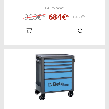
Ref : 024004063
928€
684€
50
00
00
HT:570€