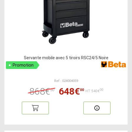
Servante mobile avec 5 tiroirs RSC24/5 Noire
Promotion
Ref : 024004059
868€
648€
50
00
00
HT:540€