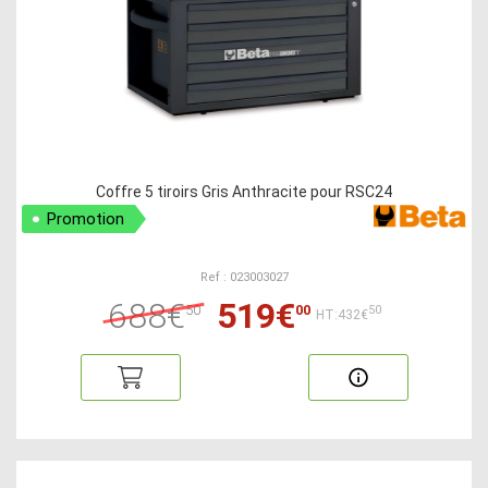
Coffre 5 tiroirs Gris Anthracite pour RSC24
Promotion
Ref : 023003027
688€
519€
50
00
50
HT:432€