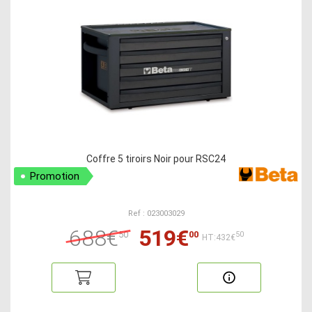
Coffre 5 tiroirs Noir pour RSC24
Promotion
Ref : 023003029
688€
519€
50
00
50
HT:432€