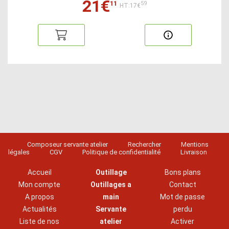
21€
11
59
HT:17€
Composeur servante atelier
Rechercher
Mentions
légales
CGV
Politique de confidentialité
Livraison
Accueil
Outillage
Bons plans
Mon compte
Outillages a
Contact
A propos
main
Mot de passe
Actualités
Servante
perdu
Liste de nos
atelier
Activer