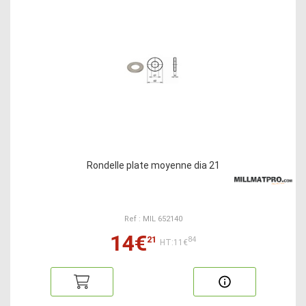
Rondelle plate moyenne dia 21
Ref : MIL 652140
14€
21
84
HT:11€