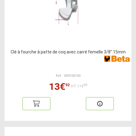
Clé à fourche à patte de coq avec carré femelle 3/8” 15mm
Ref : 009100140
13€
92
60
HT:11€