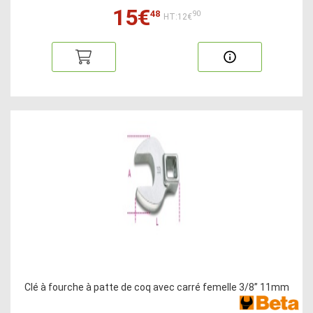
15€
48
90
HT:12€
Clé à fourche à patte de coq avec carré femelle 3/8” 11mm