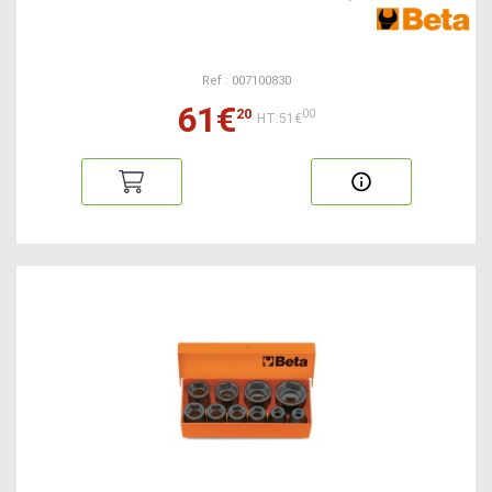
Ref : 007100830
61€
20
00
HT:51€