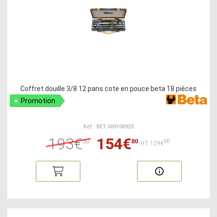
Coffret douille 3/8 12 pans cote en pouce beta 18 pièces
Promotion
Ref : BET 009100925
193€
154€
50
80
00
HT:129€