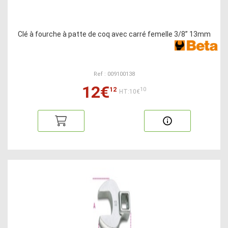
Clé à fourche à patte de coq avec carré femelle 3/8” 13mm
Ref : 009100138
12€
12
10
HT:10€