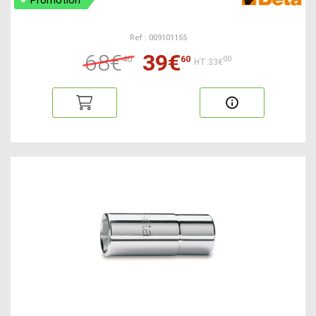
Promotion
Ref : 009101155
68€
39€
40
60
00
HT:33€