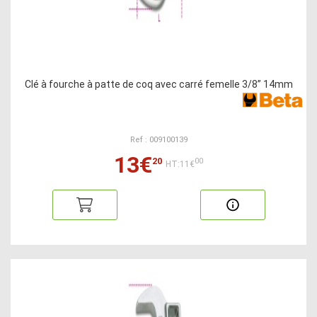
Clé à fourche à patte de coq avec carré femelle 3/8” 14mm
Ref : 009100139
13€
20
00
HT:11€