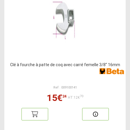
Clé à fourche à patte de coq avec carré femelle 3/8” 16mm
Ref : 009100141
15€
24
70
HT:12€