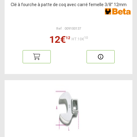
Clé à fourche à patte de coq avec carré femelle 3/8” 12mm
Ref : 009100137
12€
12
10
HT:10€