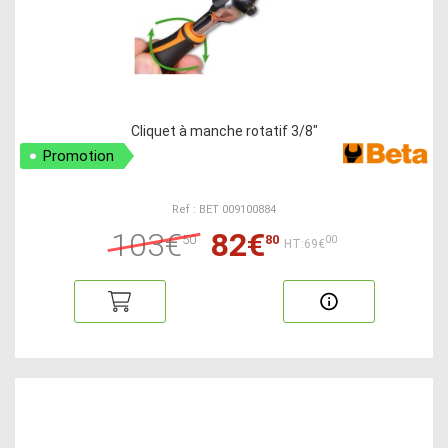
Cliquet à manche rotatif 3/8"
Promotion
Ref : BET 009100884
103€
82€
50
80
00
HT:69€