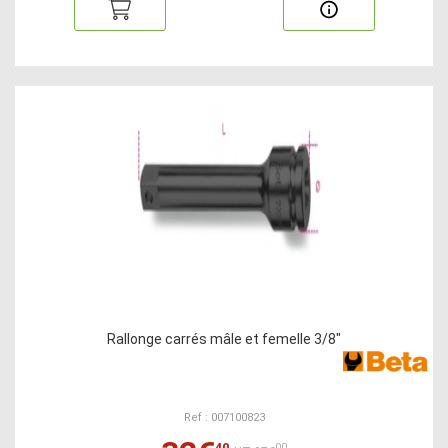
Rallonge carrés mâle et femelle 3/8"
Ref : 007100823
40
00