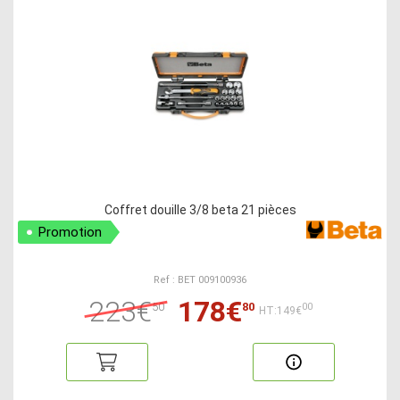
Coffret douille 3/8 beta 21 pièces
Promotion
Ref : BET 009100936
223€
178€
50
80
00
HT:149€