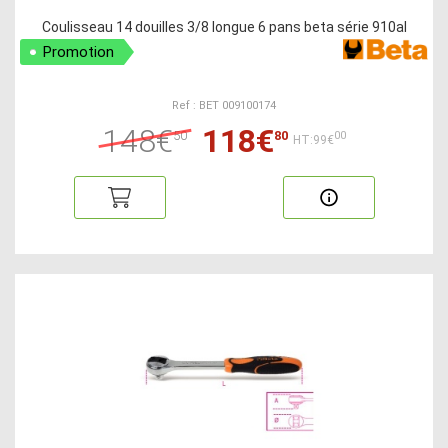
Coulisseau 14 douilles 3/8 longue 6 pans beta série 910al
Promotion
Ref : BET 009100174
148€
118€
50
80
00
HT:99€