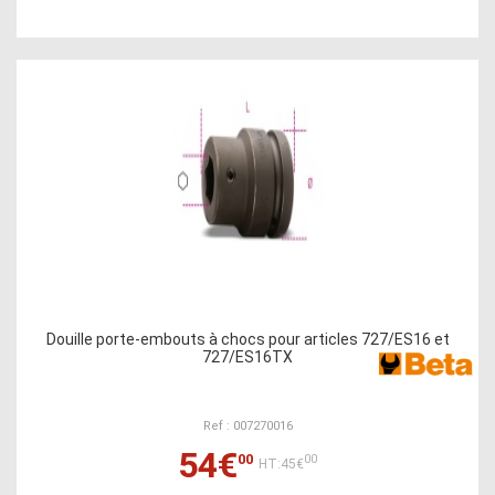
Douille porte-embouts à chocs pour articles 727/ES16 et
727/ES16TX
Ref : 007270016
54€
00
00
HT:45€