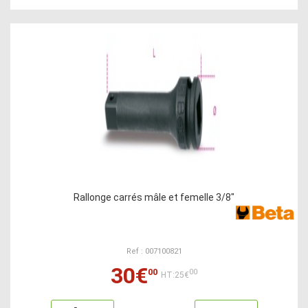
Rallonge carrés mâle et femelle 3/8"
Ref : 007100821
30€
00
00
HT:25€