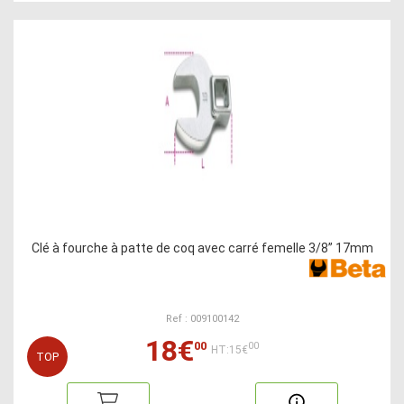
Clé à fourche à patte de coq avec carré femelle 3/8” 17mm
Ref : 009100142
18€
00
00
HT:15€
TOP