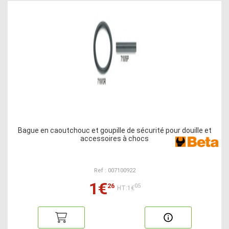
Bague en caoutchouc et goupille de sécurité pour douille et
accessoires à chocs
Ref : 007100922
1€
26
05
HT:1€