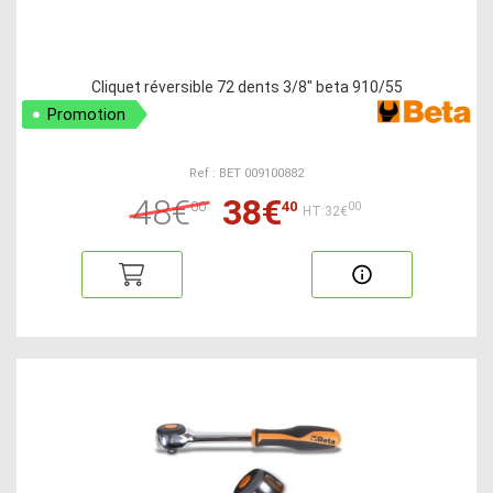
Cliquet réversible 72 dents 3/8" beta 910/55
Promotion
Ref : BET 009100882
48€
38€
00
40
00
HT:32€