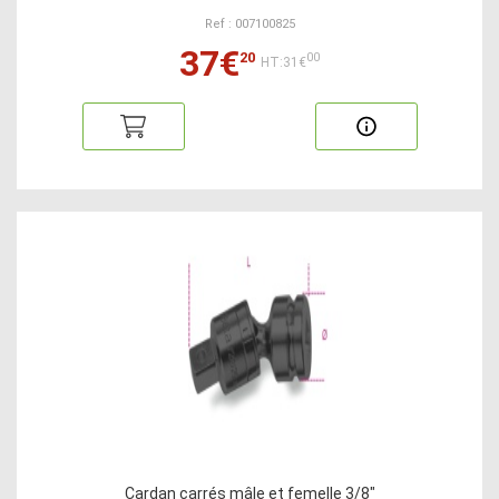
Ref : 007100825
37€
20
00
HT:31€
Cardan carrés mâle et femelle 3/8"