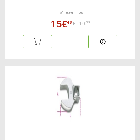
Ref : 009100136
15€
48
90
HT:12€