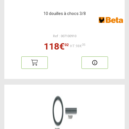
10 douilles à chocs 3/8
Ref : 007100910
118€
02
35
HT:98€