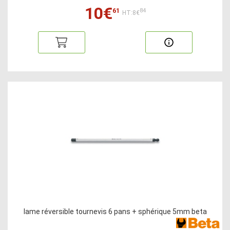
10€
61
84
HT:8€
lame réversible tournevis 6 pans + sphérique 5mm beta