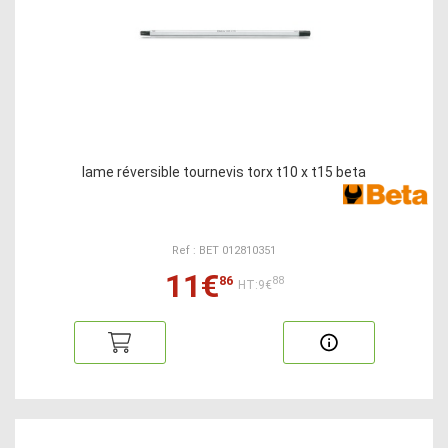
lame réversible tournevis torx t10 x t15 beta
Ref : BET 012810351
11€
86
88
HT:9€