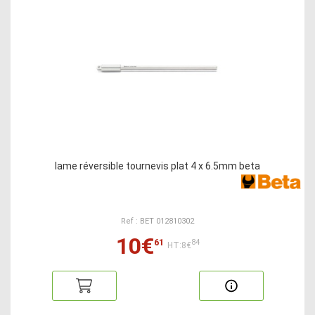
lame réversible tournevis plat 4 x 6.5mm beta
Ref : BET 012810302
10€
61
84
HT:8€