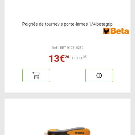
Poignée de tournevis porte-lames 1/4 betagrip
Ref : BET 012810280
13€
26
05
HT:11€