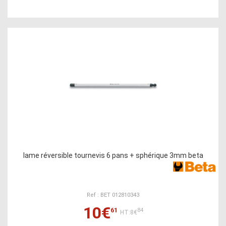
lame réversible tournevis 6 pans + sphérique 3mm beta
Ref : BET 012810343
10€
61
84
HT:8€