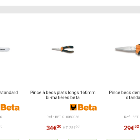
standard
Pince à becs plats longs 160mm
Pince becs de
bi-matières beta
standa
06
Ref : BET 010080036
Ref : BET
20
52
34€
29€
60
50
HT:28€