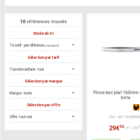
10
références trouvés
Mode de tri
Tri actif :
par référence
(croissant)
Sélection par tarif
Tranche tarifaire :
tout
Sélection par marque
Pince bec plat 160mm 
Marque :
toute
beta
Sélection par offre
Offre :
tout voir
Ref : BET 0100800
52
29€
HT:24€