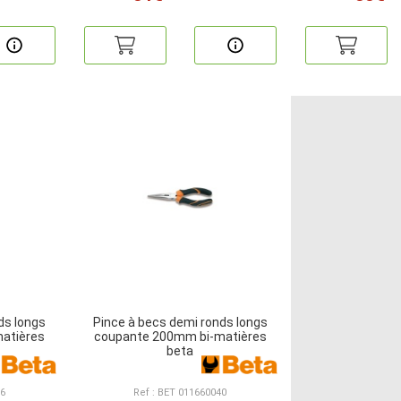
ds longs
Pince à becs demi ronds longs
atières
coupante 200mm bi-matières
beta
36
Ref : BET 011660040