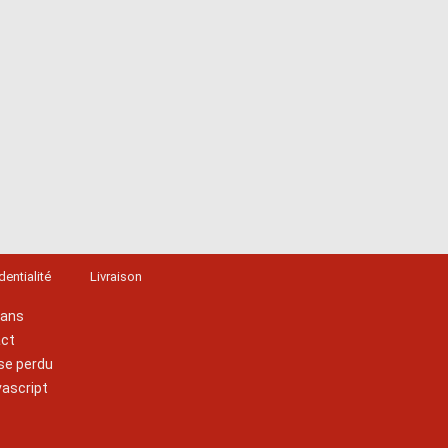
dentialité
Livraison
lans
act
se perdu
vascript