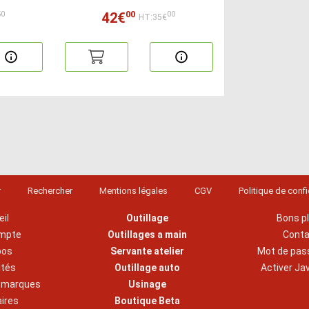
00
42€
50
00
HT:35€
r
Rechercher
Mentions légales
CGV
Politique de confi
il
Outillage
Bons p
mpte
Outillages a main
Cont
pos
Servante atelier
Mot de pas
ités
Outillage auto
Activer Ja
s marques
Usinage
aires
Boutique Beta