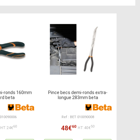
mi-ronds 160mm
Pince becs demi-ronds extra-
rd beta
longue 283mm beta
 010090006
Ref : BET 010090008
60
48€
60
50
HT:24€
HT:40€