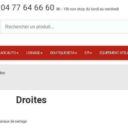
04 77 64 66 60
8h - 15h non stop du lundi au vendredi
LAGE AUTO
USINAGE
BOUTIQUE BETA
E.P.I
EQUIPEMENT ATELI
tes
Droites
ravaux de serrage.