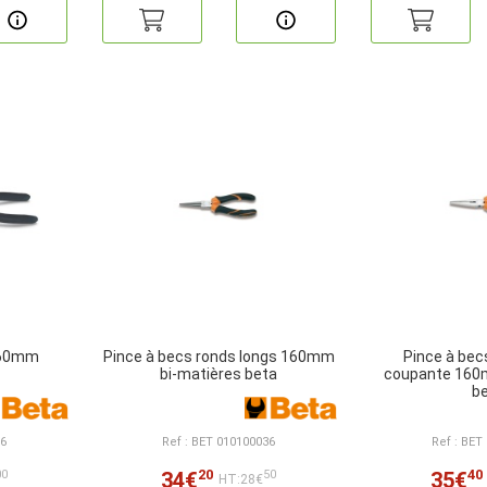
160mm
Pince à becs ronds longs 160mm
Pince à bec
bi-matières beta
coupante 160
b
06
Ref : BET 010100036
Ref : BET
20
40
34€
35€
00
50
HT:28€