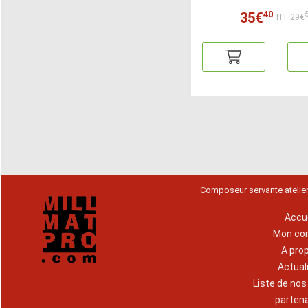
40
35€
HT:29€
Composeur servante atelie
Accue
Mon co
A pro
Actual
Liste de no
parten