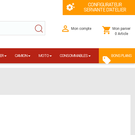
CONFIGURATEUR
SERVANTE D'ATELIER
Mon compte
Mon panier
0 Article
ER
CAMION
MOTO
CONSOMMABLES
BONS PLANS