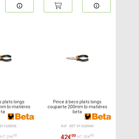
s plats longs
Pince à becs plats longs
mm bi-matières
coupante 200mm bi-matières
eta
beta
 011620036
Ref : BET 011620040
00
42€
50
00
HT:29€
HT:35€