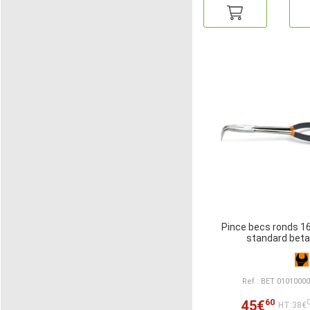
Pince becs ronds 
standard beta
Ref : BET 0101000
60
45€
HT:38€