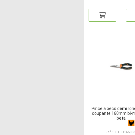
Pince à becs demi ron
coupante 160mm bi-m
beta
Ref : BET 0116600