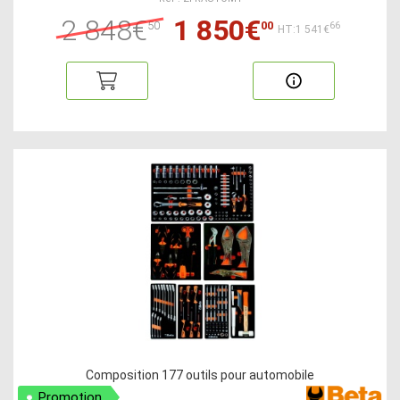
2 848€
1 850€
50
00
66
HT:1 541€
Composition 177 outils pour automobile
Promotion