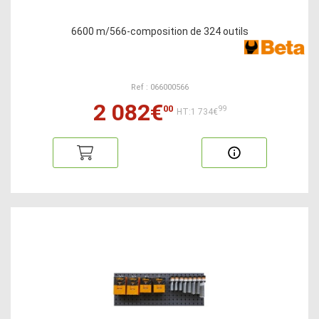
6600 m/566-composition de 324 outils
Ref : 066000566
2 082€
00
99
HT:1 734€