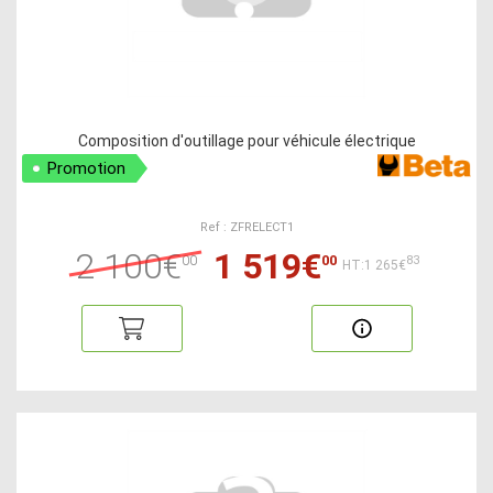
Composition d'outillage pour véhicule électrique
Promotion
Ref : ZFRELECT1
2 100€
1 519€
00
00
83
HT:1 265€