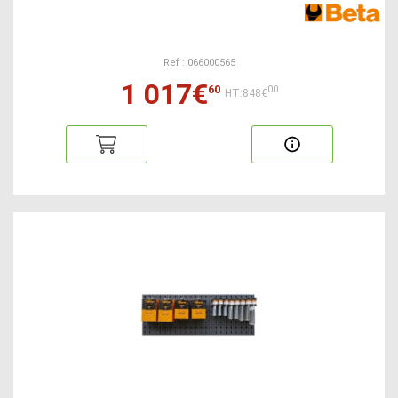
Ref : 066000565
1 017€
60
00
HT:848€