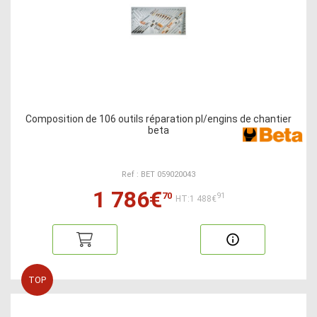
Composition de 106 outils réparation pl/engins de chantier
beta
Ref : BET 059020043
1 786€
70
91
HT:1 488€
TOP