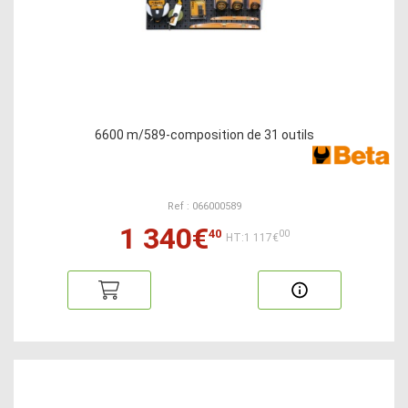
6600 m/589-composition de 31 outils
Ref : 066000589
1 340€
40
00
HT:1 117€