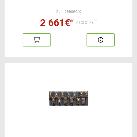
Ref : 066009040
2 661€
60
99
HT:2 217€