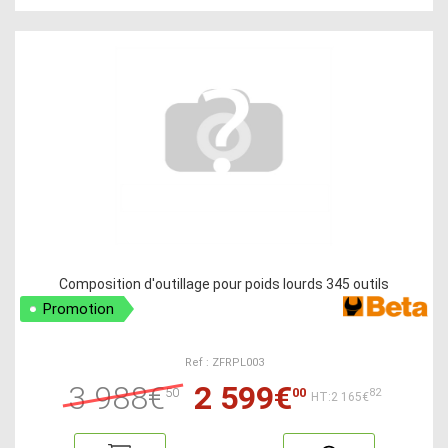
Composition d'outillage pour poids lourds 345 outils
Promotion
Ref : ZFRPL003
3 988€
2 599€
50
00
82
HT:2 165€