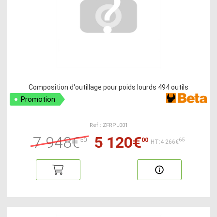
Composition d'outillage pour poids lourds 494 outils
Promotion
Ref : ZFRPL001
7 948€
5 120€
50
00
65
HT:4 266€