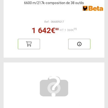
6600 m/217k-composition de 38 outils
Ref : 066009217
1 642€
80
99
HT:1 368€