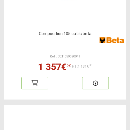
Composition 105 outils beta
Ref : BET 059020041
1 357€
62
35
HT:1 131€