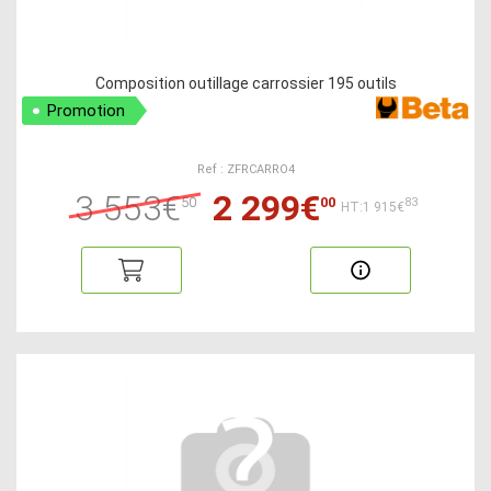
Composition outillage carrossier 195 outils
Promotion
Ref : ZFRCARRO4
3 553€
2 299€
50
00
83
HT:1 915€