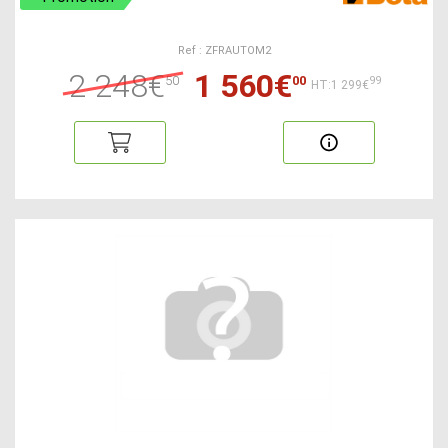
Ref : ZFRAUTOM2
2 248€
1 560€
50
00
99
HT:1 299€