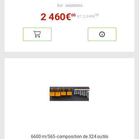
Ref : 066000555
2 460€
00
99
HT:2 049€
6600 m/565-composition de 324 outils