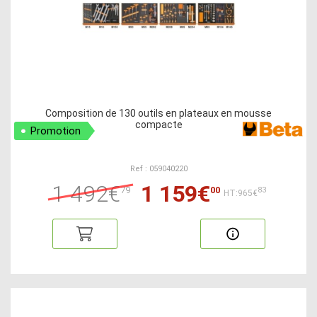
Composition de 130 outils en plateaux en mousse
compacte
Promotion
Ref : 059040220
1 492€
1 159€
79
00
83
HT:965€