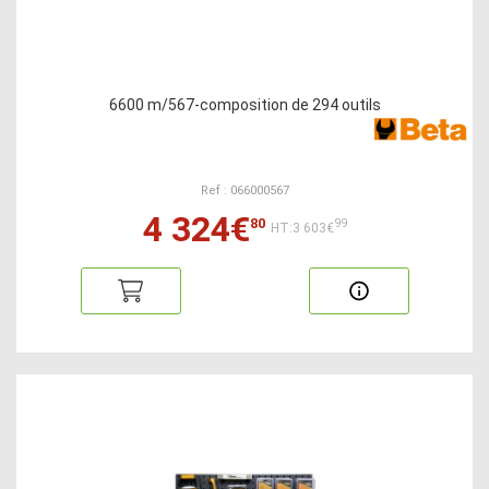
6600 m/567-composition de 294 outils
Ref : 066000567
4 324€
80
99
HT:3 603€