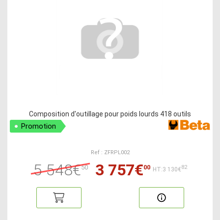
Composition d'outillage pour poids lourds 418 outils
Promotion
Ref : ZFRPL002
5 548€
3 757€
50
00
82
HT:3 130€