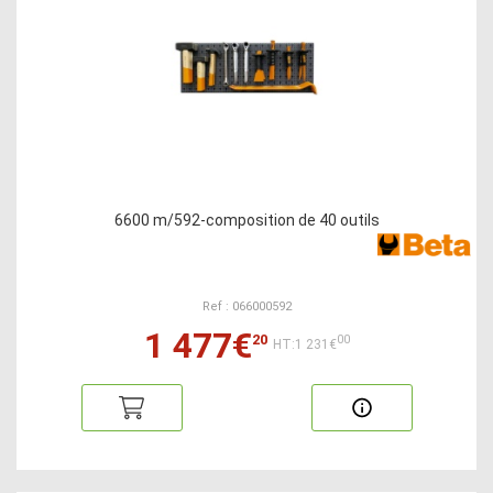
6600 m/592-composition de 40 outils
Ref : 066000592
1 477€
20
00
HT:1 231€