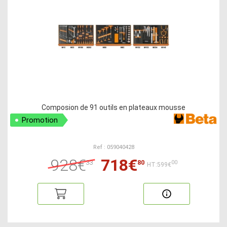
Composion de 91 outils en plateaux mousse
Promotion
Ref : 059040428
928€
718€
33
80
00
HT:599€