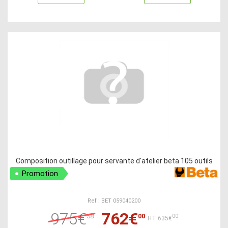
Composition outillage pour servante d'atelier beta 105 outils
Promotion
Ref : BET 059040200
975€
762€
58
00
00
HT:635€