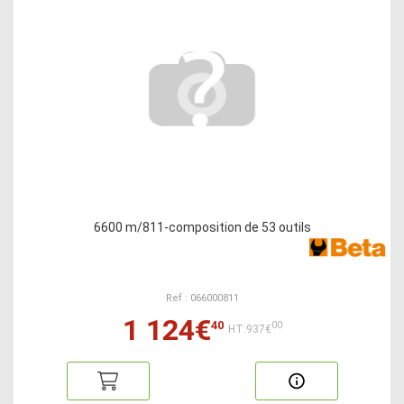
6600 m/811-composition de 53 outils
Ref : 066000811
1 124€
40
00
HT:937€