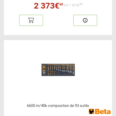
2 373€
60
99
HT:1 977€
6600 m/40k-composition de 93 outils