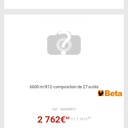
6600 m/812-composition de 27 outils
Ref : 066000812
2 762€
40
99
HT:2 301€