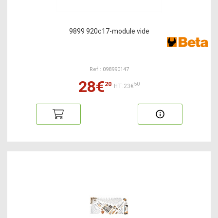
9899 920c17-module vide
Ref : 098990147
28€
20
50
HT:23€