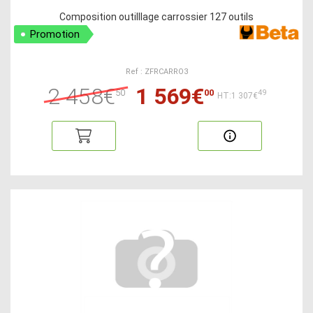
Composition outilllage carrossier 127 outils
Promotion
Ref : ZFRCARRO3
2 458€
1 569€
50
00
49
HT:1 307€