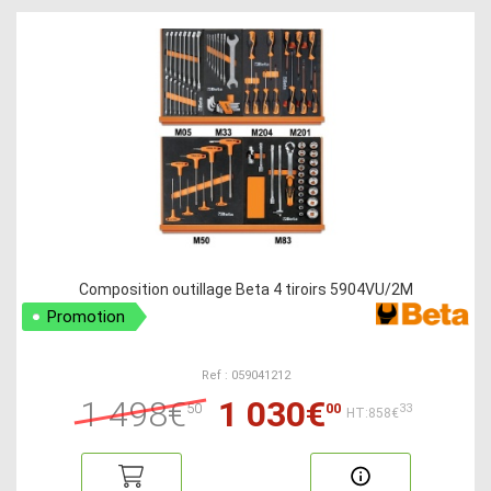
Composition outillage Beta 4 tiroirs 5904VU/2M
Promotion
Ref : 059041212
1 498€
1 030€
50
00
33
HT:858€