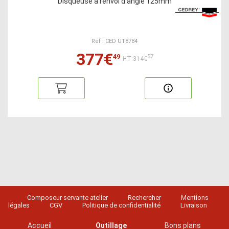
Disqueuse à renvoi d'angle 125mm
Ref : CED UT8784
377€
49
57
HT:314€
Composeur servante atelier
Rechercher
Mentions
légales
CGV
Politique de confidentialité
Livraison
Accueil
Outillage
Bons plans