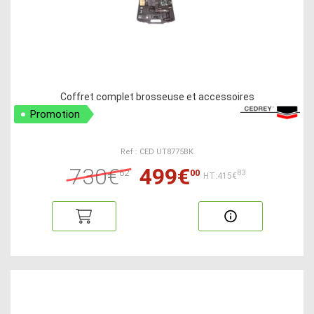
Coffret complet brosseuse et accessoires
Promotion
Ref : CED UT8775BK
730€
499€
62
00
83
HT:415€