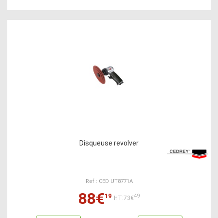
Disqueuse revolver
Ref : CED UT8771A
88€
19
49
HT:73€