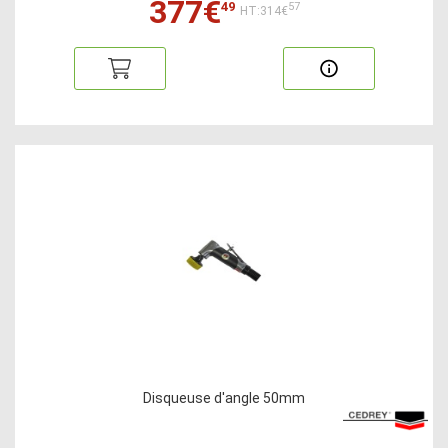
377€
49
57
HT:314€
Disqueuse d'angle 50mm