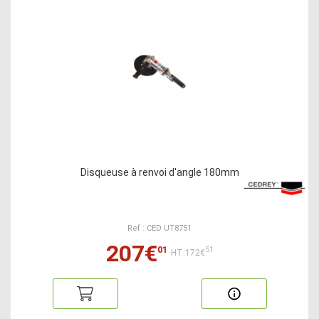
Disqueuse à renvoi d'angle 180mm
Ref : CED UT8751
207€
01
51
HT:172€