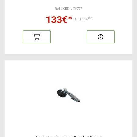
Ref : CED UT8777
133€
95
62
HT:111€