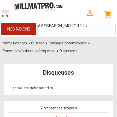
###SEARCH_MOTOR###
NOS RAYONS
Millmatpro.com
Outillage
Outillages pneumatiques
Ponceuses/polisseuse/disqueuse
Disqueuses
Disqueuses
Disqueuses professionnelles
7
références trouvés