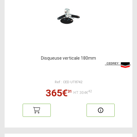
Disqueuse verticale 180mm
Ref : CED UT8742
365€
31
42
HT:304€