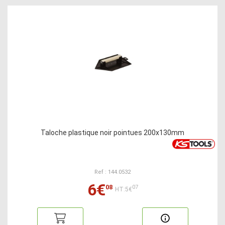
Taloche plastique noir pointues 200x130mm
Ref : 144.0532
6€
08
07
HT:5€