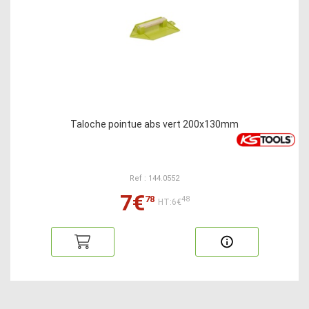
Taloche pointue abs vert 200x130mm
Ref : 144.0552
7€
78
48
HT:6€