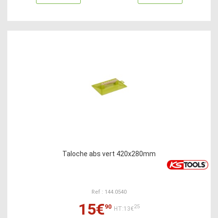
Taloche abs vert 420x280mm
Ref : 144.0540
15€
90
25
HT:13€