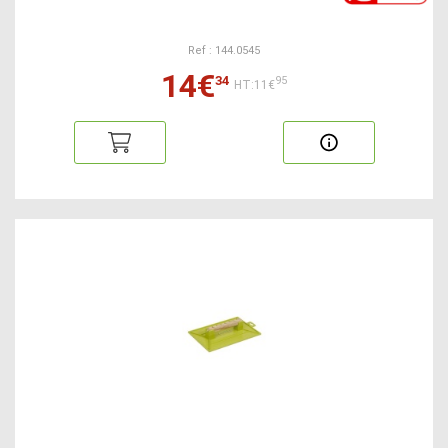
Ref : 144.0545
14€
34
95
HT:11€