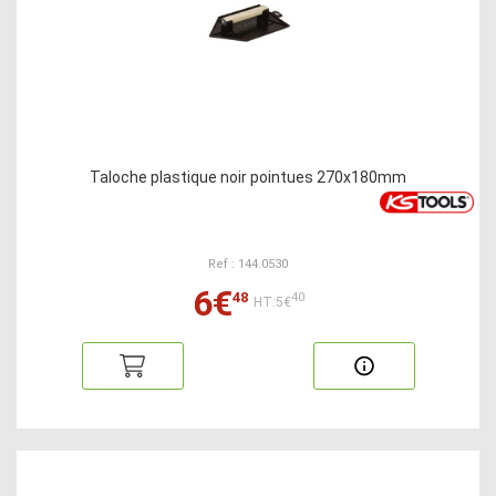
Taloche plastique noir pointues 270x180mm
Ref : 144.0530
6€
48
40
HT:5€