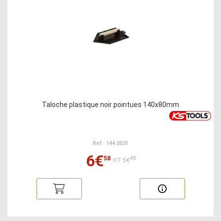
Taloche plastique noir pointues 140x80mm
Ref : 144.0531
6€
58
48
HT:5€