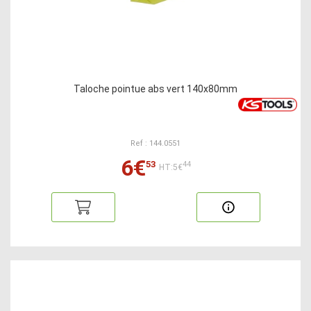
Taloche pointue abs vert 140x80mm
Ref : 144.0551
6€
53
44
HT:5€