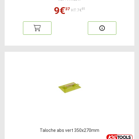
9€
37
81
HT:7€
Taloche abs vert 350x270mm