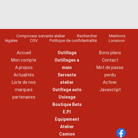
Composeur servante atelier
Rechercher
Mentions
légales
CGV
Politique de confidentialité
Livraison
Accueil
Outillage
Bons plans
Mon compte
Outillages a
Contact
A propos
main
Mot de passe
Actualités
Servante
perdu
Liste de nos
atelier
Activer
marques
Outillage auto
Javascript
partenaires
Usinage
Boutique Beta
E.P.I
Equipement
Atelier
Camion