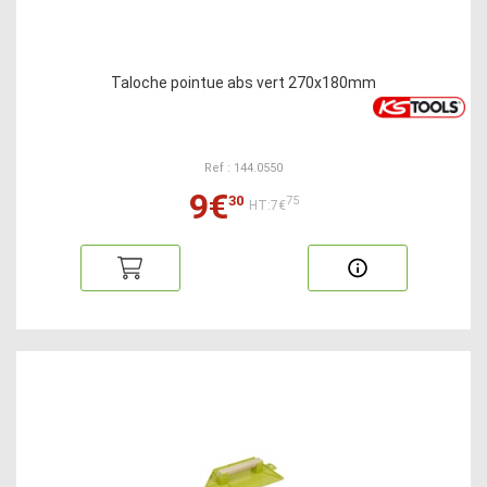
Taloche pointue abs vert 270x180mm
Ref : 144.0550
9€
30
75
HT:7€