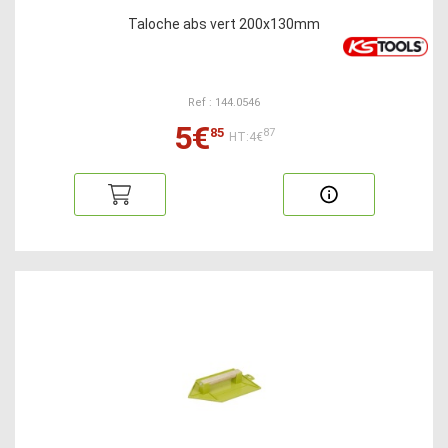
Taloche abs vert 200x130mm
Ref : 144.0546
5€
85
87
HT:4€