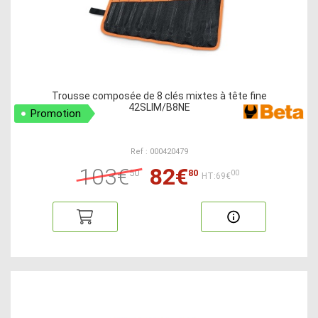
Trousse composée de 8 clés mixtes à tête fine
42SLIM/B8NE
Promotion
Ref : 000420479
103€
82€
50
80
00
HT:69€