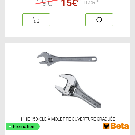
19€
15€
50
60
00
HT:13€
111E 150-CLÉ À MOLETTE OUVERTURE GRADUÉE
Promotion