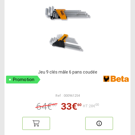
Jeu 9 clés mâle 6 pans coudée
Promotion
Ref : 000961254
64€
33€
80
60
00
HT:28€