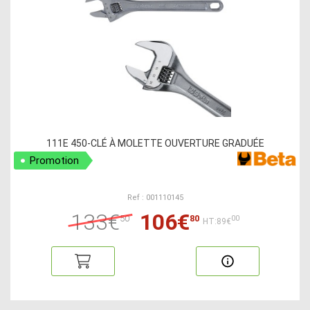
111E 450-CLÉ À MOLETTE OUVERTURE GRADUÉE
Promotion
Ref : 001110145
133€
106€
50
80
00
HT:89€