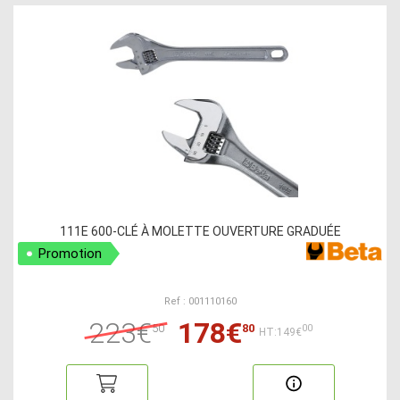
111E 600-CLÉ À MOLETTE OUVERTURE GRADUÉE
Promotion
Ref : 001110160
223€
178€
50
80
00
HT:149€