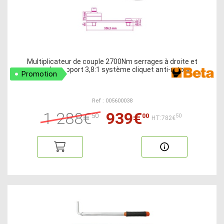
Multiplicateur de couple 2700Nm serrages à droite et
gauche rapport 3,8:1 système cliquet anti-retour
Promotion
Ref : 005600038
1 288€
939€
50
00
50
HT:782€