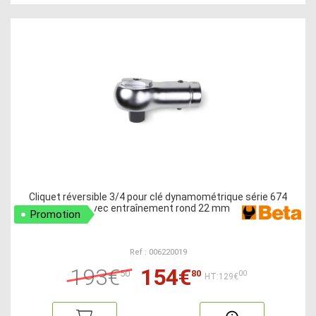
Cliquet réversible 3/4 pour clé dynamométrique série 674
avec entraînement rond 22 mm
Promotion
Ref : 006220019
193€
154€
50
80
00
HT:129€