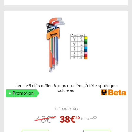
Jeu de 9 clés mâles 6 pans coudées, à tête sphérique
colorées
Promotion
Ref : 000961619
48€
38€
00
40
00
HT:32€