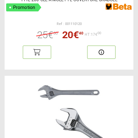
Promotion
Ref : 001110120
25€
20€
50
40
00
HT:17€