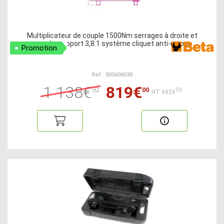
Multiplicateur de couple 1500Nm serrages à droite et
gauche rapport 3,8:1 système cliquet anti-retour
Promotion
Ref : 005600030
1 138€
819€
50
00
50
HT:682€