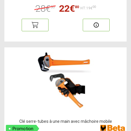
28€
22€
50
80
00
HT:19€
Clé serre-tubes à une main avec mâchoire mobile
Promotion