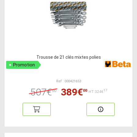
Trousse de 21 clés mixtes polies
Promotion
Ref : 000421653
507€
389€
60
00
17
HT:324€