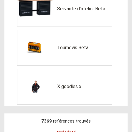
Servante d'atelier Beta
Tournevis Beta
X goodies x
7369
références trouvés