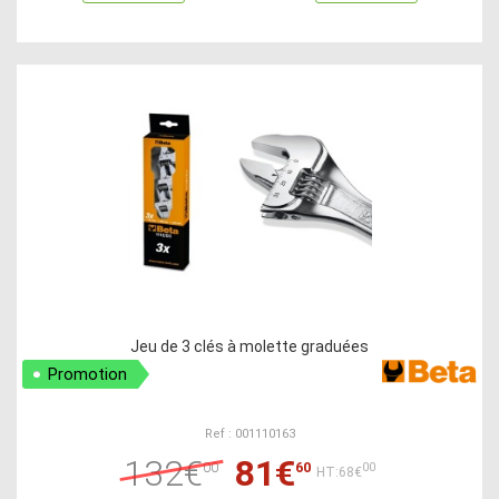
Jeu de 3 clés à molette graduées
Promotion
Ref : 001110163
132€
81€
00
60
00
HT:68€