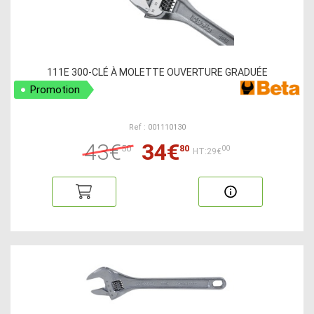
111E 300-CLÉ À MOLETTE OUVERTURE GRADUÉE
Promotion
Ref : 001110130
43€
34€
50
80
00
HT:29€