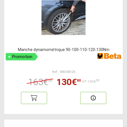
Manche dynamométrique 90-100-110-120-130Nm
Promotion
Ref : 006100125
163€
130€
50
80
00
HT:109€