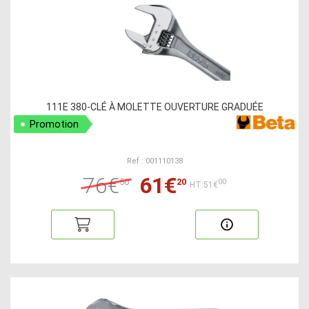
111E 380-CLÉ À MOLETTE OUVERTURE GRADUÉE
Promotion
Ref : 001110138
76€
61€
50
20
00
HT:51€