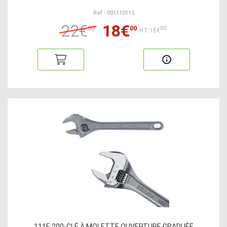
Ref : 001110115
22€
18€
50
00
00
HT:15€
111E 200-CLÉ À MOLETTE OUVERTURE GRADUÉE