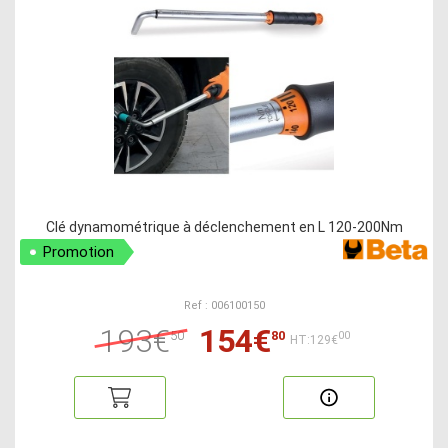
Clé dynamométrique à déclenchement en L 120-200Nm
Promotion
Ref : 006100150
193€
154€
50
80
00
HT:129€