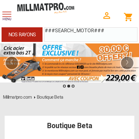
###SEARCH_MOTOR###
NOS RAYONS
‹
›
Millmatpro.com
Boutique Beta
Boutique Beta