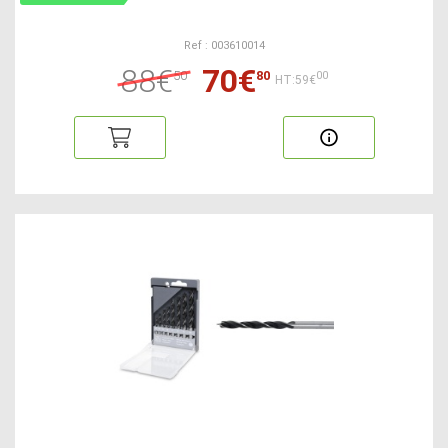
Ref : 003610014
88€
70€
50
80
00
HT:59€