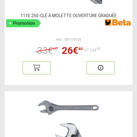
111E 250-CLÉ À MOLETTE OUVERTURE GRADUÉE
Promotion
Ref : 001110125
33€
26€
00
40
00
HT:22€