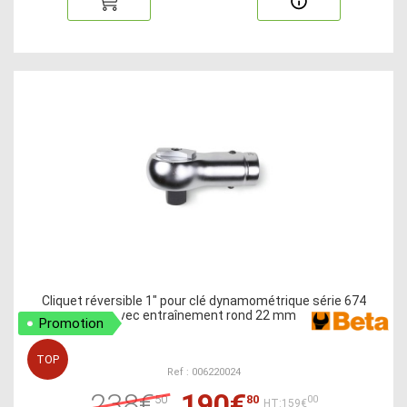
Cliquet réversible 1" pour clé dynamométrique série 674
avec entraînement rond 22 mm
Promotion
TOP
Ref : 006220024
238€
190€
50
80
00
HT:159€