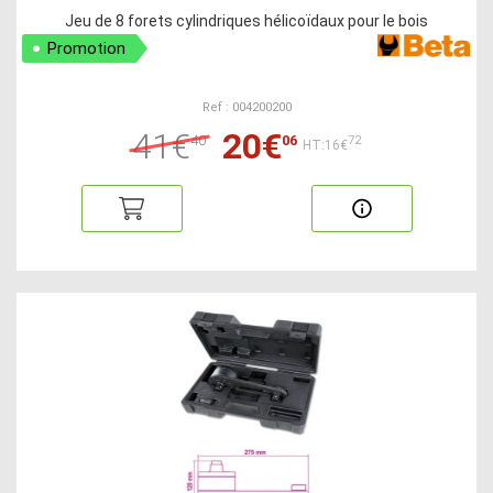
Jeu de 8 forets cylindriques hélicoïdaux pour le bois
Promotion
Ref : 004200200
41€
20€
40
06
72
HT:16€