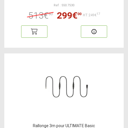
Ref : 550.7530
513€
299€
60
00
17
HT:249€
Rallonge 3m pour ULTIMATE Basic