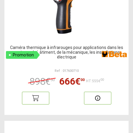
Caméra thermique à infrarouges pour applications dans les
secteurs du bâtiment, de la mécanique, les installations
Promotion
électrique
Ref : 017600710
898€
666€
50
00
00
HT:555€