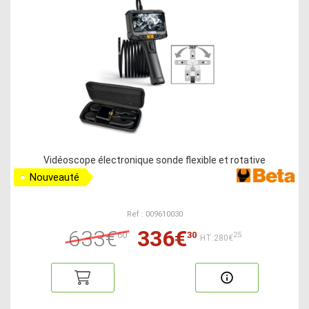
Vidéoscope électronique sonde flexible et rotative
Nouveauté
Ref : 009610030
633€
336€
60
30
25
HT:280€