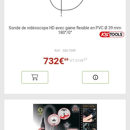
Sonde de vidéoscope HD avec gaine flexible en PVC Ø 39 mm
180°/0°
Ref : 550.7549
732€
69
57
HT:610€