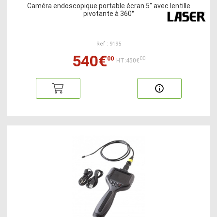
Caméra endoscopique portable écran 5" avec lentille
pivotante à 360°
Ref : 9195
540€
00
00
HT:450€