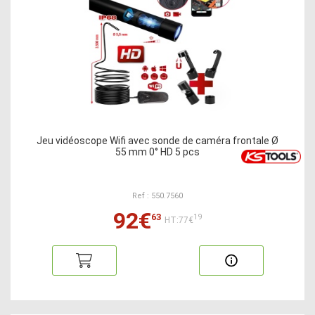
Jeu vidéoscope Wifi avec sonde de caméra frontale Ø
55 mm 0° HD 5 pcs
Ref : 550.7560
92€
63
19
HT:77€