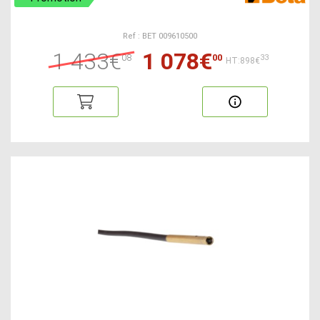
Ref : BET 009610500
1 433€
1 078€
08
00
33
HT:898€