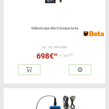
Vidéoscope électronique beta
Ref : BET 009610000
698€
88
40
HT:582€