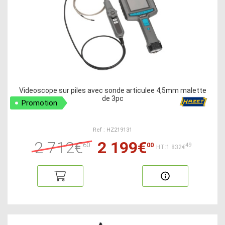
Videoscope sur piles avec sonde articulee 4,5mm malette
de 3pc
Promotion
Ref : HZ219131
2 712€
2 199€
60
00
49
HT:1 832€