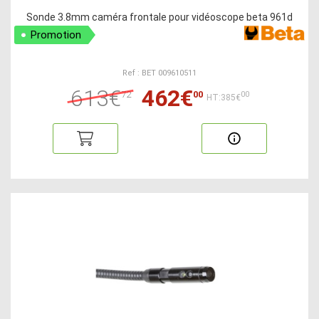
Sonde 3.8mm caméra frontale pour vidéoscope beta 961d
Promotion
Ref : BET 009610511
613€
462€
72
00
00
HT:385€