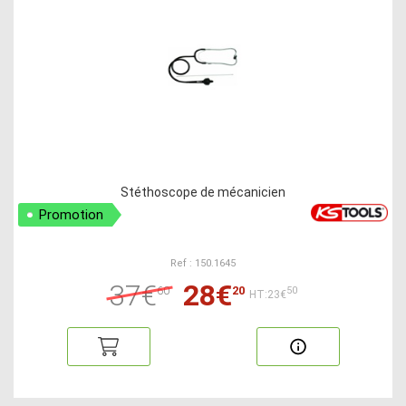
Stéthoscope de mécanicien
Promotion
Ref : 150.1645
37€
28€
60
20
50
HT:23€