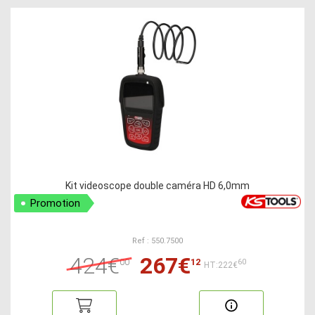
Kit videoscope double caméra HD 6,0mm
Promotion
Ref : 550.7500
424€
267€
00
12
60
HT:222€