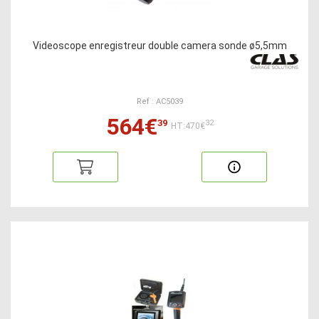
Videoscope enregistreur double camera sonde ø5,5mm
Ref : AC5039
564€
39
32
HT:470€