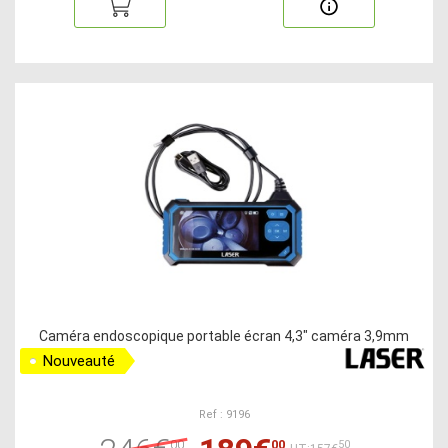
Caméra endoscopique portable écran 4,3" caméra 3,9mm
Nouveauté
Ref : 9196
00
00
50