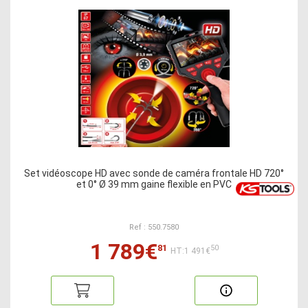
Set vidéoscope HD avec sonde de caméra frontale HD 720°
et 0° Ø 39 mm gaine flexible en PVC
Ref : 550.7580
1 789€
81
50
HT:1 491€