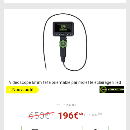
Vidéoscope 6mm tête orientable par molette éclairage 8 led
Nouveauté
Ref : 512.4600
650€
196€
32
68
90
HT:163€