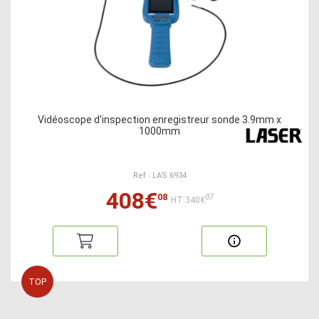
Vidéoscope d'inspection enregistreur sonde 3.9mm x
1000mm
Ref : LAS 6934
408€
08
07
HT:340€
TOP