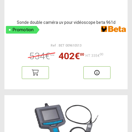
Sonde double caméra uv pour vidéoscope beta 961d
Promotion
Ref : BET 009610513
534€
402€
02
00
00
HT:335€