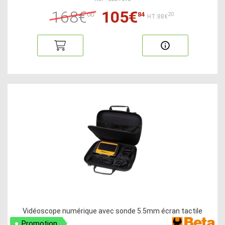
168€
105€
00
84
20
HT:88€
Vidéoscope numérique avec sonde 5.5mm écran tactile
Promotion