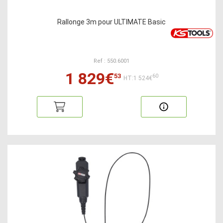
Rallonge 3m pour ULTIMATE Basic
Ref : 550.6001
1 829€
53
60
HT:1 524€