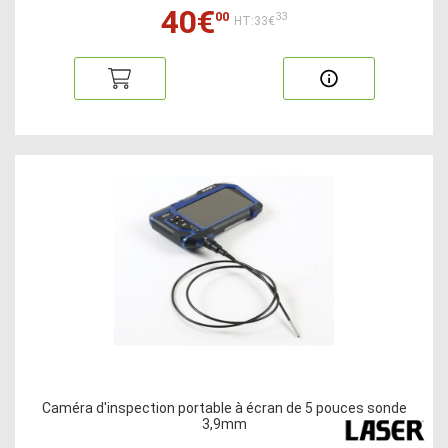
40€
00
33
HT:33€
Caméra d'inspection portable à écran de 5 pouces sonde
3,9mm