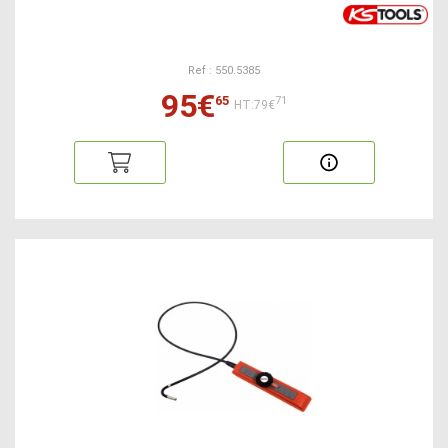
Ref : 550.5385
95€
65
71
HT:79€