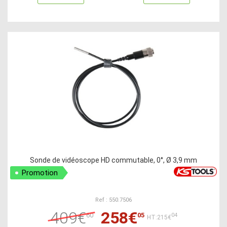
Sonde de vidéoscope HD commutable, 0°, Ø 3,9 mm
Promotion
Ref : 550.7506
409€
258€
60
05
04
HT:215€