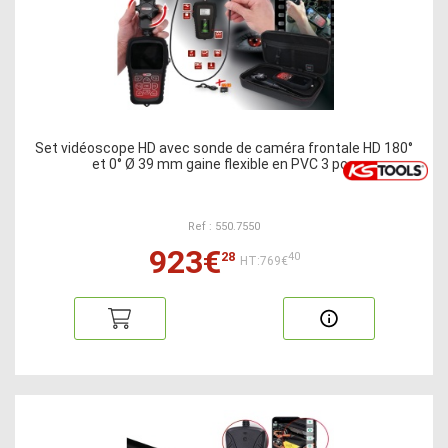
Set vidéoscope HD avec sonde de caméra frontale HD 180°
et 0° Ø 39 mm gaine flexible en PVC 3 pcs
Ref : 550.7550
923€
28
40
HT:769€