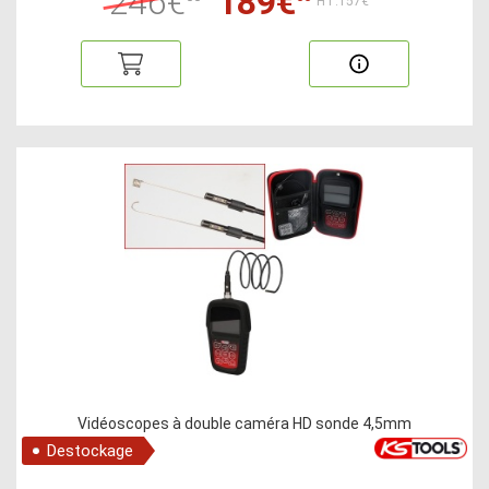
246€
189€
HT:157€
Vidéoscopes à double caméra HD sonde 4,5mm
Destockage