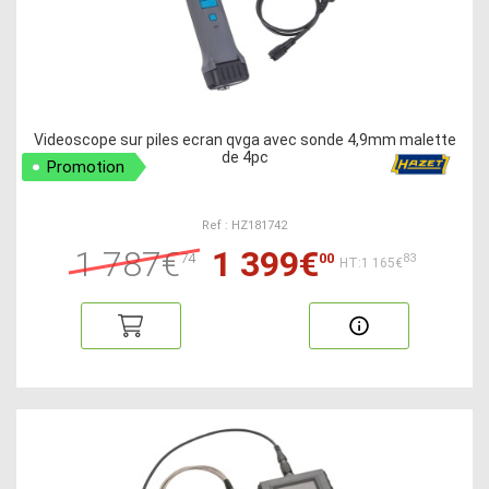
Videoscope sur piles ecran qvga avec sonde 4,9mm malette
de 4pc
Promotion
Ref : HZ181742
1 787€
1 399€
74
00
83
HT:1 165€