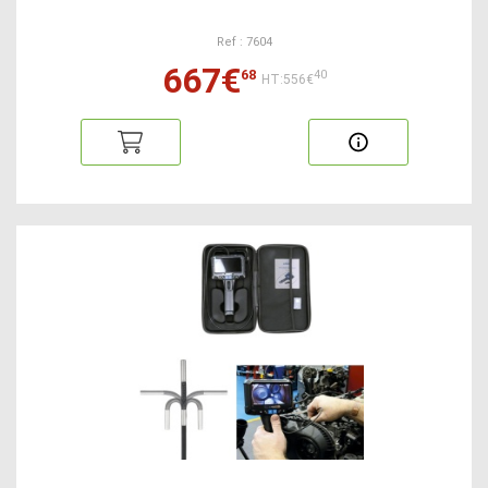
Ref : 7604
667€
68
40
HT:556€