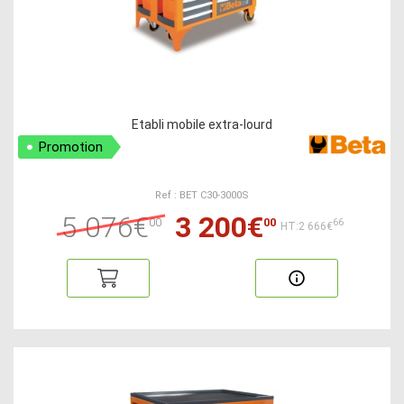
Etabli mobile extra-lourd
Promotion
Ref : BET C30-3000S
5 076€
3 200€
00
00
66
HT:2 666€