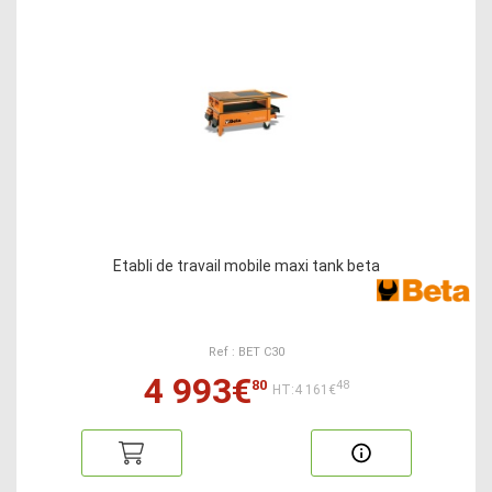
Etabli de travail mobile maxi tank beta
Ref : BET C30
4 993€
80
48
HT:4 161€