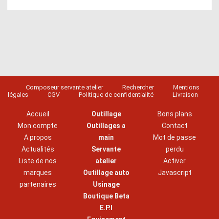
Composeur servante atelier
Rechercher
Mentions
légales
CGV
Politique de confidentialité
Livraison
Accueil
Outillage
Bons plans
Mon compte
Outillages a
Contact
A propos
main
Mot de passe
Actualités
Servante
perdu
Liste de nos
atelier
Activer
marques
Outillage auto
Javascript
partenaires
Usinage
Boutique Beta
E.P.I