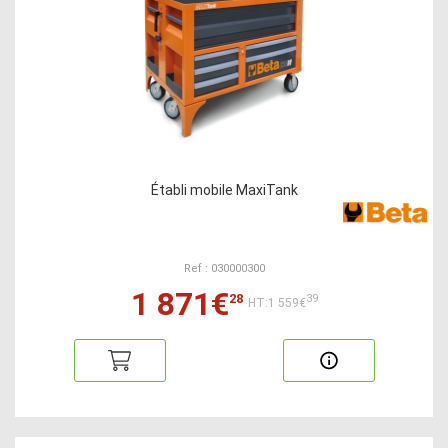
Établi mobile MaxiTank
Ref : 030000300
1 871€
28
39
HT:1 559€