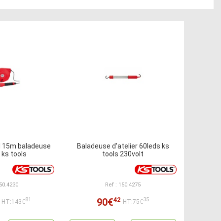
l 15m baladeuse
Baladeuse d'atelier 60leds ks
r ks tools
tools 230volt
150.4230
Ref : 150.4275
42
90€
81
35
HT:143€
HT:75€