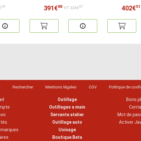
88
51
391€
402€
53
57
€
HT:326€
r
Rechercher
Mentions légales
CGV
Politique de confi
il
Outillage
Bons p
mpte
Outillages a main
Cont
pos
Servante atelier
Mot de pas
ités
Outillage auto
Activer Ja
s marques
Usinage
aires
Boutique Beta