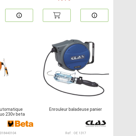
automatique
Enrouleur baladeuse panier
luo 230v beta
 018440104
Ref : OE 1317