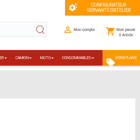
CONFIGURATEUR
SERVANTE D'ATELIER
Mon compte
Mon panier
0 Article
ER
CAMION
MOTO
CONSOMMABLES
BONS PLANS