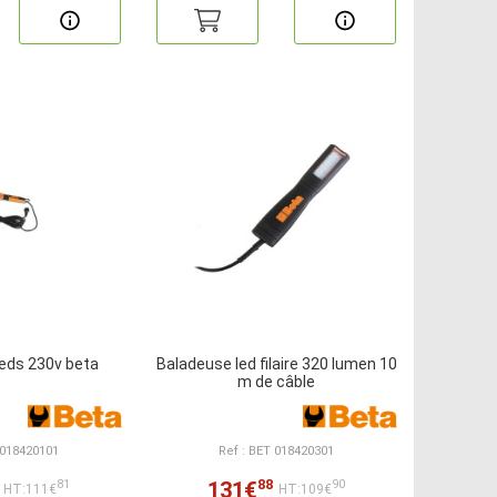
leds 230v beta
Baladeuse led filaire 320 lumen 10
m de câble
 018420101
Ref : BET 018420301
88
131€
81
90
HT:111€
HT:109€