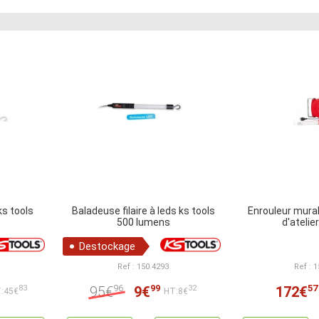
ks tools
Baladeuse filaire à leds ks tools
Enrouleur mura
500 lumens
d'atelie
Destockage
Ref : 150.4293
Ref : 
96
99
57
95€
9€
172€
83
32
:45€
HT:8€