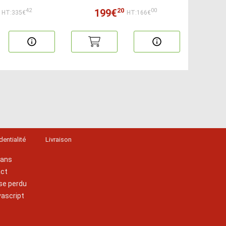
20
199€
42
00
HT:335€
HT:166€
dentialité
Livraison
lans
act
se perdu
vascript