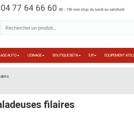
04 77 64 66 60
8h - 15h non stop du lundi au vendredi
LAGE AUTO
USINAGE
BOUTIQUE BETA
E.P.I
EQUIPEMENT ATELI
aires
ladeuses filaires