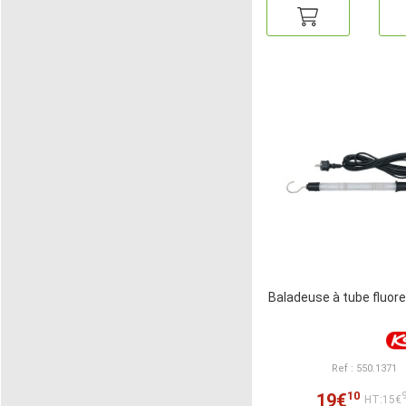
Baladeuse à tube fluor
Ref : 550.1371
10
19€
HT:15€