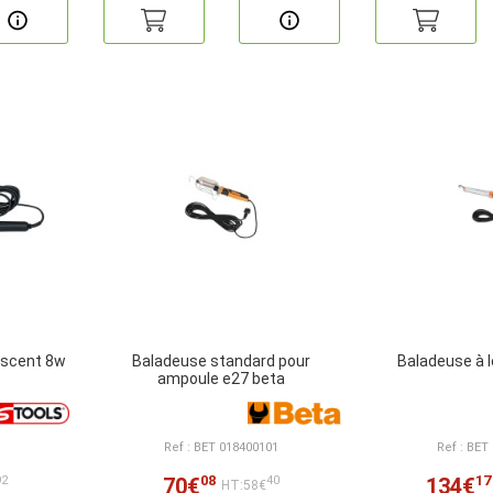
escent 8w
Baladeuse standard pour
Baladeuse à 
ampoule e27 beta
Ref : BET 018400101
Ref : BET
08
17
70€
134€
92
40
HT:58€