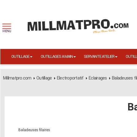
OUTILLAGE
OUTILLAGES A MAIN
SERVANTE ATELIER
OUTIL
Millmatpro.com
Outillage
Electroportatif
Eclairages
Baladeuses fil
Ba
Baladeuses filaires