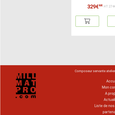
44
329€
HT:274
Composeur servante atelie
Accue
Mon co
A pro
Actual
Liste de no
parten