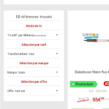
12
références trouvés
Mode de tri
Tri actif :
par référence
(croissant)
Sélection par tarif
Tranche tarifaire :
tout
Sélection par marque
Baladeuse filaire fluo 
Marque :
toute
Sélection par offre
Promotion
Offre :
tout voir
Ref : 150.4294
73
00
70€
55€
HT