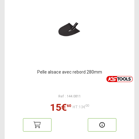
Pelle alsace avec rebord 280mm
Ref : 144.0811
15€
60
00
HT:13€