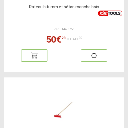
Rateau bitumm et béton manche bois
Ref : 144.0755
50€
28
90
HT:41€