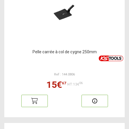
Pelle carrée à col de cygne 250mm
Ref : 144.0806
15€
67
06
HT:13€