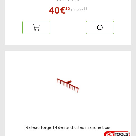
40€
42
68
HT:33€
Râteau forge 14 dents droites manche bois