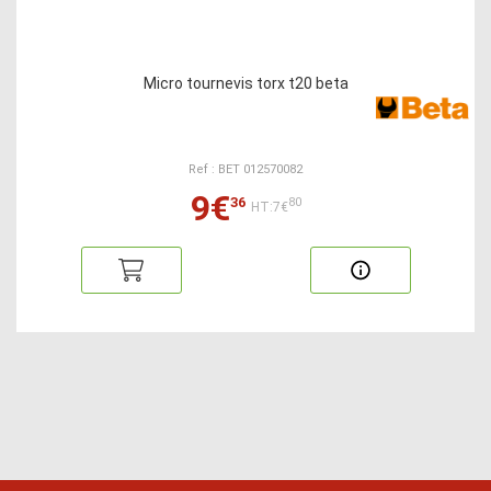
Micro tournevis torx t20 beta
Ref : BET 012570082
9€
36
80
HT:7€