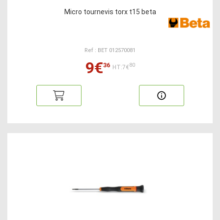
Micro tournevis torx t15 beta
Ref : BET 012570081
9€
36
80
HT:7€