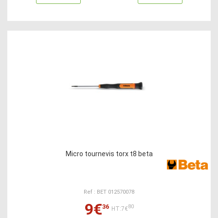
Micro tournevis torx t8 beta
Ref : BET 012570078
9€
36
80
HT:7€