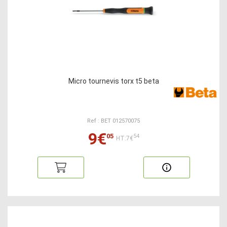
Micro tournevis torx t5 beta
Ref : BET 012570075
9€
05
54
HT:7€