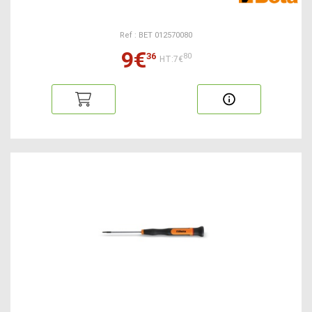
Ref : BET 012570080
9€
36
80
HT:7€