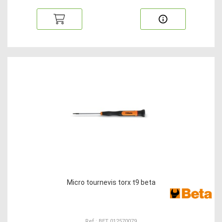
Micro tournevis torx t9 beta
Ref : BET 012570079