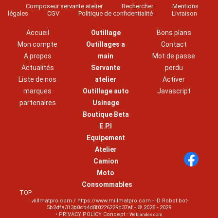
Composeur servante atelier
Rechercher
Mentions
légales
CGV
Politique de confidentialité
Livraison
Accueil
Outillage
Bons plans
Mon compte
Outillages a
Contact
A propos
main
Mot de passe
Actualités
Servante
perdu
Liste de nos
atelier
Activer
marques
Outillage auto
Javascript
partenaires
Usinage
Boutique Beta
E.P.I
Equipement
Atelier
Camion
Moto
Consommables
TOP
Millmatpro.com / https://www.millmatpro.com - ID
Robot bot-
5b2dfa313b0cb4d8f0226229d37af
- © 2025 - 2029
• PRIVACY POLICY Concept :
Weblandes.com