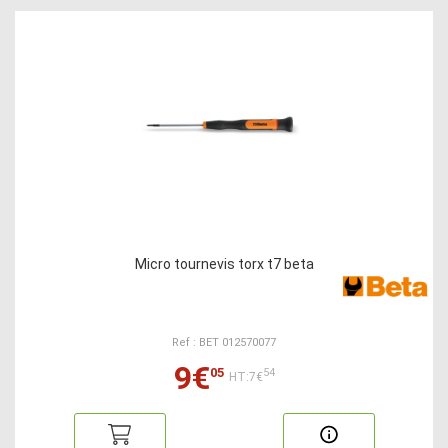
Micro tournevis torx t7 beta
Ref : BET 012570077
9€
05
54
HT:7€