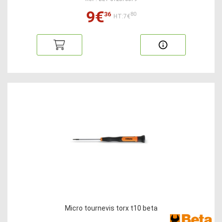
9€
36
80
HT:7€
Micro tournevis torx t10 beta