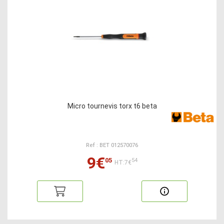
Micro tournevis torx t6 beta
Ref : BET 012570076
9€
05
54
HT:7€